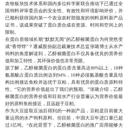
农牧板块技术体系和国内多位科学家联合推动下已通过全
国饲料评审委员会的安全性、有效性和环境影响评价，并
已顺利获得国内第一个农业农村部颁发的饲料原料新产品
证书，该成果突破了蛋白质合成在资源、时间和空间上的
限制。
在蛋白质领域长期“默默无闻”的乙醇梭菌蛋白为何突然变
成“香饽饽”？通威股份副总裁兼技术总监张璐博士从水产
饲料的角度解读到，乙醇梭菌蛋白不仅具备优良的营养价
值和加工特性，其环保价值也非常亮眼。
据了解，乙醇梭菌蛋白的蛋白质含量高达80%以上，18种
氨基酸占蛋白质比例达到94%，10种必须氨基酸含量及结
构比例接近鱼粉并远优于豆粕，具有优异的蛋白质原料特
性。“它的营养价值超出了我们的预期。”张璐介绍，乙醇
梭菌蛋白的营养价值和目前水产行业普遍认为营养价值最
好的原料鱼粉接近，且远超于豆粕。
作为大豆提取豆油后得到的一种副产品，豆粕是目前被大
量运用的水产饲料原料。但目前，中国大豆年进口量已超
过1亿吨。“在此背景下，乙醇梭菌蛋白的推广应用能够大