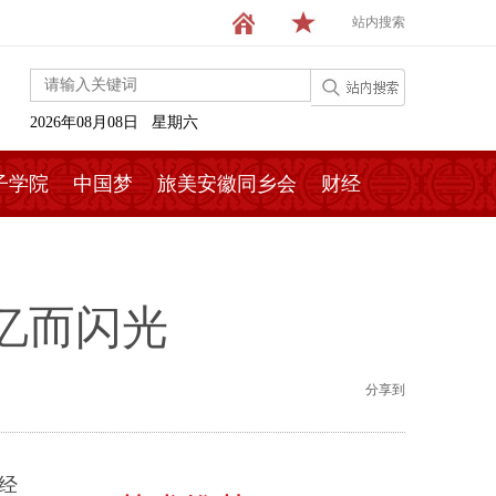
站内搜索
2026年08月08日 星期六
子学院
中国梦
旅美安徽同乡会
财经
忆而闪光
分享到
，经