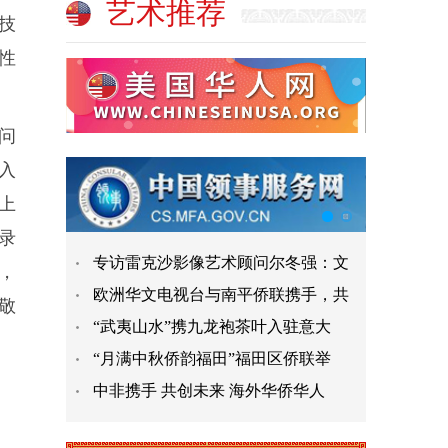
艺术推荐
技
性
问
入
上
录
专访雷克沙影像艺术顾问尔冬强：文
，
欧洲华文电视台与南平侨联携手，共
敬
“武夷山水”携九龙袍茶叶入驻意大
“月满中秋侨韵福田”福田区侨联举
中非携手 共创未来 海外华侨华人