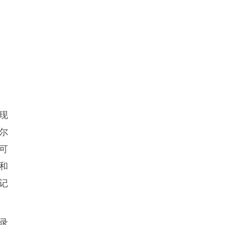
“洋主播”话天津|和中国500强企业
“洋主播”话天津| 中秋假期，在
欧洲华文电视台与南平侨联携手，共
“武夷山水”携九龙袍茶叶入驻意大
“月满中秋侨韵福田”福田区侨联举
中非携手 共创未来 海外华侨华人
“换”出消费新动能 武侯区汽车以
现
尔
可
和
记
录