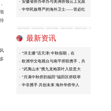
安徽省侨办举办与美洲侨领云上见面
，
中华民族尊严的海外卫士——管必红
项
专访雷克沙影像艺术顾问尔冬强：文
传
丑闻缠身的罗冠聪申请入读英国名校
“洋主播”话天津|144小时免签！特
最新资讯
“洋主播”话天津|和中国500强企业
“洋主播”话天津| 中秋假期，在
风
欧洲华文电视台与南平侨联携手，共
多
“武夷山水”携九龙袍茶叶入驻意大
“月满中秋侨韵福田”福田区侨联举
中非携手 共创未来 海外华侨华人
“换”出消费新动能 武侯区汽车以
专访雷克沙影像艺术顾问尔冬强：文
丑闻缠身的罗冠聪申请入读英国名校
“洋主播”话天津|144小时免签！特