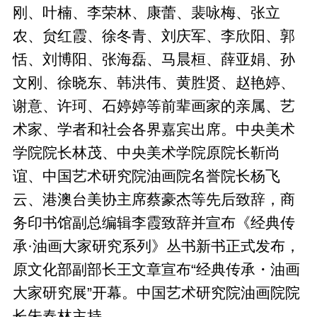
刚、叶楠、李荣林、康蕾、裴咏梅、张立
农、贠红霞、徐冬青、刘庆军、李欣阳、郭
恬、刘博阳、张海磊、马晨桓、薛亚娟、孙
文刚、徐晓东、韩洪伟、黄胜贤、赵艳婷、
谢意、许珂、石婷婷等前辈画家的亲属、艺
术家、学者和社会各界嘉宾出席。中央美术
学院院长林茂、中央美术学院原院长靳尚
谊、中国艺术研究院油画院名誉院长杨飞
云、港澳台美协主席蔡豪杰等先后致辞，商
务印书馆副总编辑李霞致辞并宣布《经典传
承·油画大家研究系列》丛书新书正式发布，
原文化部副部长王文章宣布“经典传承・油画
大家研究展”开幕。中国艺术研究院油画院院
长朱春林主持。