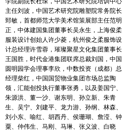
学院副院长杜琛，中国艺术研究院培训中心
主任刘波，中国艺术研究院雕塑院常务院长
郅敏，首都师范大学美术馆策展部主任范明
正，中体建国集团董事长吴永生，上海俊柔
服装设计创始人许少菱，杭州俊之柔服饰设
计总经理许雪蓉，璀璨聚星文化集团董事长
王国胜，时代金港集团联席总裁刘国，中国
圆明园学会理事李欣，中数投资（成都）总
经理柴红，中国国贸物业集团市场总监陶
领，汇能创投执行董事张勇，以及姜国宁、
朱源洪、董一沙、谢东明、孙立新、朱青
生、吴宁、刘建平、龙力游、孙纲、林森、
刘小东、喻红、胡西丹、侯珊瑚、詹滢、钟
粟、仲伟生、马刚、马琳、张义波、白晓