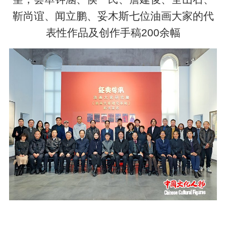
靳尚谊、闻立鹏、妥木斯七位油画大家的代
表性作品及创作手稿200余幅