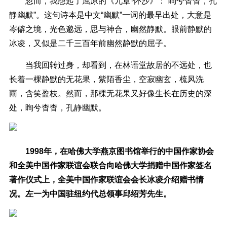
忽而，我想起了屈原的《九章·怀沙》：“眴兮杳杳，孔
静幽默”。这句诗本是中文“幽默”一词的最早出处，大意是
岑僻之境，光色邈远，思与神合，幽然静默。眼前静默的
冰凌，又似是二千三百年前幽然静默的屈子。
当我回转过身，却看到，在林语堂故居的不远处，也
长着一棵静默的无花果，紫陌香尘，空寂幽玄，梳风洗
雨，含笑盈枝。然而，那棵无花果又好像生长在历史的深
处，眴兮杳杳，孔静幽默。
1998年，在哈佛大学燕京图书馆举行的中国作家协会
和全美中国作家联谊会联合向哈佛大学捐赠中国作家签名
著作仪式上，全美中国作家联谊会会长冰凌介绍赠书情
况。左一为中国驻纽约代总领事邱绍芳先生。