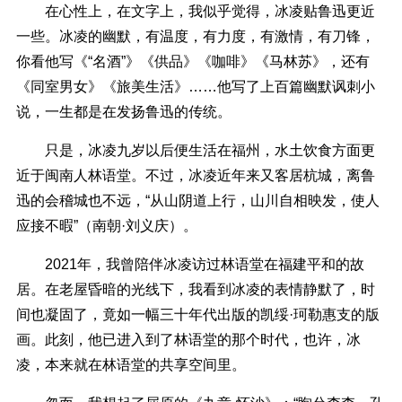
在心性上，在文字上，我似乎觉得，冰凌贴鲁迅更近
一些。冰凌的幽默，有温度，有力度，有激情，有刀锋，
你看他写《“名酒”》《供品》《咖啡》《马林苏》，还有
《同室男女》《旅美生活》……他写了上百篇幽默讽刺小
说，一生都是在发扬鲁迅的传统。
只是，冰凌九岁以后便生活在福州，水土饮食方面更
近于闽南人林语堂。不过，冰凌近年来又客居杭城，离鲁
迅的会稽城也不远，“从山阴道上行，山川自相映发，使人
应接不暇”（南朝·刘义庆）。
2021年，我曾陪伴冰凌访过林语堂在福建平和的故
居。在老屋昏暗的光线下，我看到冰凌的表情静默了，时
间也凝固了，竟如一幅三十年代出版的凯绥·珂勒惠支的版
画。此刻，他已进入到了林语堂的那个时代，也许，冰
凌，本来就在林语堂的共享空间里。