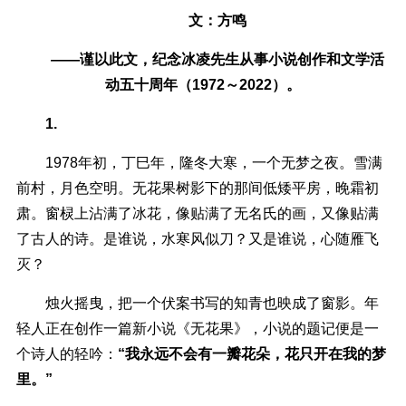
文：方鸣
——谨以此文，纪念冰凌先生从事小说创作和文学活
动五十周年（1972～2022）。
1.
1978年初，丁巳年，隆冬大寒，一个无梦之夜。雪满
前村，月色空明。无花果树影下的那间低矮平房，晚霜初
肃。窗棂上沾满了冰花，像贴满了无名氏的画，又像贴满
了古人的诗。是谁说，水寒风似刀？又是谁说，心随雁飞
灭？
烛火摇曳，把一个伏案书写的知青也映成了窗影。年
轻人正在创作一篇新小说《无花果》，小说的题记便是一
个诗人的轻吟：
“我永远不会有一瓣花朵，花只开在我的梦
里。”