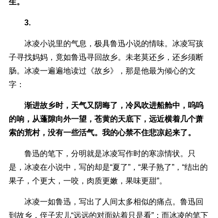
生。
3.
冰凌小说里的气息，极具鲁迅小说的情味。冰凌写孩
子寻找妈妈，竟如鲁迅寻回故乡。未老莫还乡，还乡须断
肠。冰凌一遍遍地读过《故乡》，那是他最为倾心的文
字：
渐进故乡时，天气又阴晦了，冷风吹进船舱中，呜呜
的响，从蓬隙向外一望，苍黄的天底下，远近横着几个萧
索的荒村，没有一些活气。我的心禁不住悲凉起来了。
鲁迅的笔下，分明就是冰凌写作时的寒凉情状。只
是，冰凌在小说中，写的却是“夏了”，“果子熟了”，“结出的
果子，个更大，一咬，肉质更嫩，果味更甜”。
冰凌一如鲁迅，写出了人间太多相似的痛点。鲁迅回
到故乡，侄子宏儿“远远的对面站着只是看”；而冰凌的笔下