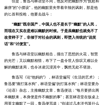
但是，鲁迅与林语堂不同，他反对把幽默作为“抚慰和
麻痹”的“小摆设”，他的幽默里夹带着辛辣的讽刺，那是他
的匕首和投枪，他要去战斗：
“幽默”既非国产，中国人也不是长于“幽默”的人民，
而现在又实在是难以幽默的时候。于是虽幽默也就免不了
改变样子了，非倾于对社会的讽刺，即堕入传统的“说笑
话”和“讨便宜”。
鲁迅与林语堂以幽默相击，撞出了思想的火花，智慧
的光芒；又以幽默相惜，布下了一盘令世人惊叹又难以全
解的幽默迷局，也令冰凌沉浸其中，飘然无处不堪游。
鲁迅写《论“他妈的”》，林语堂偏写《生活的艺术》；
鲁迅要“痛打落水狗”，林语堂偏“勿打落水狗”；林语堂要办
《论语》杂志，主推幽默文章，鲁迅便说：“每月要挤出两
本幽默来，本身便是件不幽默的事”；甚至林语堂在饭桌上
用英文幽默了一回，鲁迅便骂道：“你读过几本洋书算什么