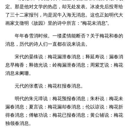
定。那是他对文学的热恋，却无处发表。冰凌先后投寄给
了三十二家报刊，均是泥牛入海无消息。这也正如明代大
画家文徵明《故园》里的诗中所言：“梅花未消息”。
年年春雪消时候。一缕柔情能断否？关于梅花和春的
消息，历代的诗人们一直都在说来说去。
宋代的晏殊说：梅花漏泄春消息；释延寿说：漏春消
息早梅香；释德光说：岭梅漏泄春消息；周紫芝说：梅花
消息未阑珊。
元代的张翥说：梅花枉报春消息。
明代的朱元璋说：梅花预报春消息；朱朴说：梅花未
漏春消息；夏言说：梅花漏却春消息；伦以谅说：梅花折
得春消息；傅敏功说：梅花已报春消息；黄公辅说：梅花
独领春消息。