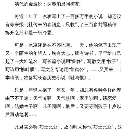
清代的金逸说：探春消息问梅花。
将近十年了，冰凌写出了一百多万字的小说，却还没
有等来报刊社传来的春消息，只收到了三百多封退稿信，
拆开之后都是一纸冷霜。
可是，冰凌还是在不停地写。一天，他的笔下出现了
又一个陌生的年轻人，胸有大志，腹有诗书，早早给自己
起了一大堆笔名：写长篇小说用“鲁静”，写散文用“牧子”，
写诗用“柳叶飘”，写文艺专论用“鲁肃公”，……又买来二十
本稿纸，准备写长篇历史小说《耻与恨》。
只是，年轻人拖了一年又一年，却总有各种各样的理
由下不了笔：天气冷啊，天气热啊，家里吵啊，谈恋爱
啊，结婚生子啊，儿子闹啊，最后，又要等到孩子十岁以
后再动笔啊……
此君言必称“莎士比亚”，故而时人称他“莎士比亚”，这