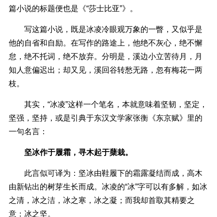
篇小说的标题便也是《“莎士比亚”》。
写这篇小说，既是冰凌冷眼观万象的一瞥，又似乎是
他的自省和自励。在写作的路途上，他绝不灰心，绝不懈
怠，绝不托词，绝不放弃。分明是，溪边小立苦待月，月
知人意偏迟出；却又见，溪回谷转愁无路，忽有梅花一两
枝。
其实，“冰凌”这样一个笔名，本就意味着坚韧，坚定，
坚强，坚持，或是引典于东汉文学家张衡《东京赋》里的
一句名言：
坚冰作于履霜，寻木起于蘖栽。
此言似可译为：坚冰由鞋履下的霜露凝结而成，高木
由新钻出的树芽生长而成。冰凌的“冰”字可以有多解，如冰
之清，冰之洁，冰之寒，冰之凝；而我却首取其精要之
意：冰之坚。