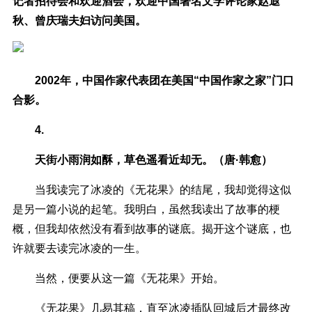
记者招待会和欢迎酒会，欢迎中国著名文学评论家赵遐
秋、曾庆瑞夫妇访问美国。
2002年，中国作家代表团在美国“中国作家之家”门口
合影。
4.
天街小雨润如酥，草色遥看近却无。（唐·韩愈）
当我读完了冰凌的《无花果》的结尾，我却觉得这似
是另一篇小说的起笔。我明白，虽然我读出了故事的梗
概，但我却依然没有看到故事的谜底。揭开这个谜底，也
许就要去读完冰凌的一生。
当然，便要从这一篇《无花果》开始。
《无花果》几易其稿，直至冰凌插队回城后才最终改