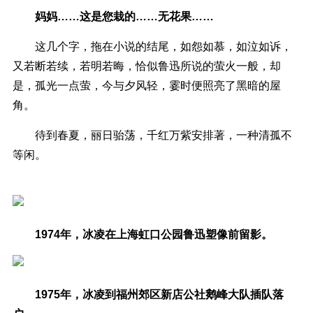
妈妈……这是您栽的……无花果……
这几个字，拖在小说的结尾，如怨如慕，如泣如诉，
又若断若续，若明若晦，恰似鲁迅所说的萤火一般，却
是，孤光一点萤，今与夕风轻，霎时便照亮了黑暗的屋
角。
待到春夏，丽日骀荡，千红万紫安排著，一种清孤不
等闲。
1974年，冰凌在上海虹口公园鲁迅塑像前留影。
1975年，冰凌到福州郊区新店公社鹅峰大队插队落