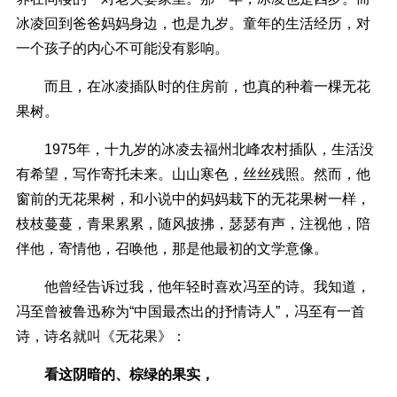
冰凌回到爸爸妈妈身边，也是九岁。童年的生活经历，对
一个孩子的内心不可能没有影响。
而且，在冰凌插队时的住房前，也真的种着一棵无花
果树。
1975年，十九岁的冰凌去福州北峰农村插队，生活没
有希望，写作寄托未来。山山寒色，丝丝残照。然而，他
窗前的无花果树，和小说中的妈妈栽下的无花果树一样，
枝枝蔓蔓，青果累累，随风披拂，瑟瑟有声，注视他，陪
伴他，寄情他，召唤他，那是他最初的文学意像。
他曾经告诉过我，他年轻时喜欢冯至的诗。我知道，
冯至曾被鲁迅称为“中国最杰出的抒情诗人”，冯至有一首
诗，诗名就叫《无花果》：
看这阴暗的、棕绿的果实，