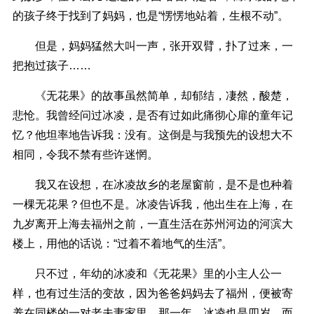
的孩子终于找到了妈妈，也是“愣愣地站着，生根不动”。
但是，妈妈猛然大叫一声，张开双臂，扑了过来，一
把抱过孩子……
《无花果》的故事虽然简单，却郁结，凄然，酸楚，
悲怆。我曾经问过冰凌，是否有过如此痛彻心扉的童年记
忆？他坦率地告诉我：没有。这倒是与我预先的设想大不
相同，令我不禁有些许迷惘。
我又在设想，在冰凌故乡的老屋窗前，是不是也种着
一棵无花果？但也不是。冰凌告诉我，他出生在上海，在
九岁离开上海去福州之前，一直生活在苏州河边的河滨大
楼上，用他的话说：“过着不着地气的生活”。
只不过，年幼的冰凌和《无花果》里的小主人公一
样，也有过生活的变故，因为爸爸妈妈去了福州，便被寄
养在同楼的一对老夫妻家里。那一年，冰凌也是四岁。而