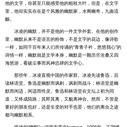
他的文字，你甚至只能感受他的粗枝大叶，但是，在文字
里，他却实实在在是个风雅的幽默家，水阁幽奇，九曲流
觞。
冰凌的幽默，并不是他的一件文学外套。在他的创作
里，幽默从来不是语言的粉饰，不是文字的花边，像诗歌
一样，如同千百年来人们所传诵的“青青子衿，悠悠我心”的
诗情一样，幽默就是文学本身，幽默是一颗历尽沧桑又四
海悠游，看破尘事而风神恣肆的文学心。
那些年，冰凌直视中国的作家群。冰凌先读鲁迅，后
读林语堂。鲁迅是幽默而讽剌，讽刺而战斗；林语堂是幽
默而闲适，闲适而性灵。鲁迅和林语堂在文坛上初为同
道，又终成陌路；其即其离，又貌离神合。然而，不管是
要好的朋友也好，还是生变的对手也罢，他们的离合之迹
都与幽默相系。