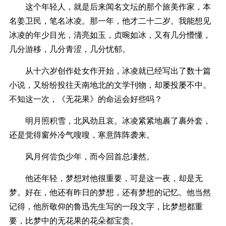
这个年轻人，就是后来闻名文坛的那个旅美作家，本
名姜卫民，笔名冰凌。那一年，他才二十二岁。我能想见
冰凌的年少目光，清亮如玉，贞晼如冰，又有几分懵懂，
几分游移，几分青涩，几分忧郁。
从十六岁创作处女作开始，冰凌就已经写出了数十篇
小说，又纷纷投往天南地北的文学刊物，却屡投屡不中。
不知这一次，《无花果》的命运会好些吗？
明月照积雪，北风劲且哀。冰凌紧紧地裹了裹外套，
还是觉得窗外冷气嗖嗖，寒意阵阵袭来。
风月何尝负少年，而今回首总凄然。
他还年轻，梦想对他很重要，可是这一夜，却是无
梦。好在，他还有昨日的梦想，还有梦想的记忆。他当然
记得，他所敬仰的鲁迅先生写的一段文字，比梦想都重
要，比梦中的无花果的花朵都宝贵。