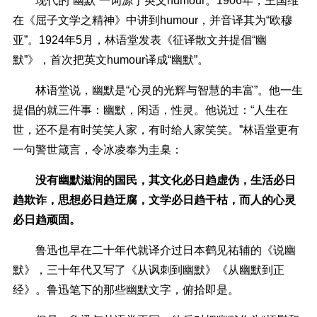
现代的“幽默”一词源于英文humour。1906年，王国维
在《屈子文学之精神》中讲到humour，并音译其为“欧穆
亚”。1924年5月，林语堂发表《征译散文并提倡“幽
默”》，首次把英文humour译成“幽默”。
林语堂说，幽默是“心灵的光辉与智慧的丰富”。他一生
提倡的就三件事：幽默，闲适，性灵。他说过：“人生在
世，还不是有时笑笑人家，有时给人家笑笑。”林语堂更有
一句警世箴言，令冰凌奉为圭臬：
没有幽默滋润的国民，其文化必日趋虚伪，生活必日
趋欺诈，思想必日趋迂腐，文学必日趋干枯，而人的心灵
必日趋顽固。
鲁迅也早在二十年代就译介过日本鹤见祐辅的《说幽
默》，三十年代又写了《从讽刺到幽默》《从幽默到正
经》。鲁迅笔下的那些幽默文字，俯拾即是。