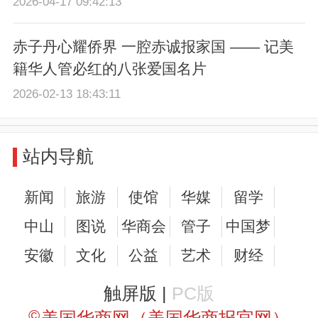
2026-04-17 09:42:13
赤子丹心耀侨界 一腔赤诚报家国 —— 记美
籍华人管必红的八张爱国名片
2026-02-13 18:43:11
站内导航
新闻
旅游
使馆
华媒
留学
中山
图说
华商会
管子
中国梦
安徽
文化
公益
艺术
财经
触屏版 |
PC版
©
美国华商网（美国华商报官网）