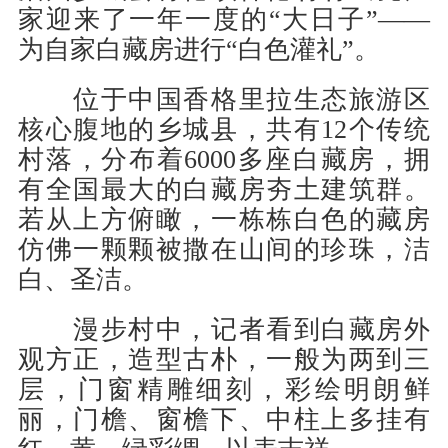
家迎来了一年一度的“大日子”——
为自家白藏房进行“白色灌礼”。
位于中国香格里拉生态旅游区
核心腹地的乡城县，共有12个传统
村落，分布着6000多座白藏房，拥
有全国最大的白藏房夯土建筑群。
若从上方俯瞰，一栋栋白色的藏房
仿佛一颗颗被撒在山间的珍珠，洁
白、圣洁。
漫步村中，记者看到白藏房外
观方正，造型古朴，一般为两到三
层，门窗精雕细刻，彩绘明朗鲜
丽，门檐、窗檐下、中柱上多挂有