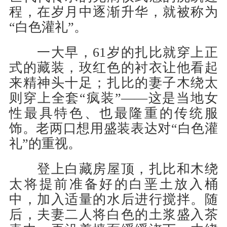
程，在岁月中逐渐升华，就被称为
“白色灌礼”。
一大早，61岁的扎比就穿上正
式的藏装，玫红色的衬衣让他看起
来精神头十足；扎比的妻子木绕太
则穿上全套“疯装”——这是当地女
性最具特色、也最隆重的传统服
饰。老两口想用盛装表达对“白色灌
礼”的重视。
登上白藏房屋顶，扎比和木绕
太将提前准备好的白垩土放入桶
中，加入适量的水后进行搅拌。随
后，夫妻二人将白色的土浆盛入茶