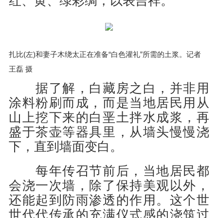
红、黄、绿彩绸，以表吉祥。
扎比(左)和妻子木绕太正在准备“白色灌礼”所需的土浆。记者
王磊 摄
据了解，白藏房之白，并非用
涂料粉刷而成，而是当地居民用从
山上挖下来的白垩土拌水成浆，再
盛于茶壶等器具里，从墙头慢慢浇
下，直到墙面变白。
每年传召节前后，当地居民都
会浇一次墙，除了保持美观以外，
还能起到防雨渗透的作用。这个世
世代代传承的充满仪式感的浇筑过