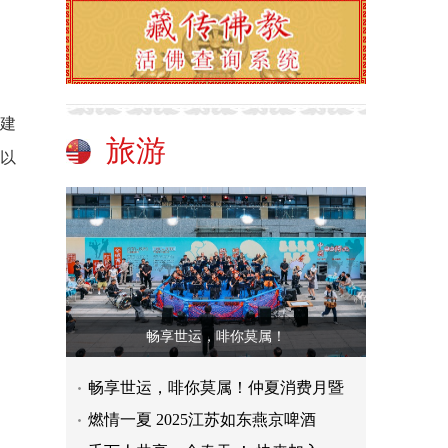
建
旅游
以
畅享世运，啡你莫属！
畅享世运，啡你莫属！仲夏消费月暨
燃情一夏 2025江苏如东燕京啤酒