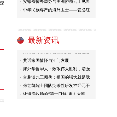
安徽省侨办举办与美洲侨领云上见面
深
中华民族尊严的海外卫士——管必红
王毅访问波兰 会见总统并同外长会
140年法国独立沙龙京城首秀 助推
联合国《世界生态》中国代表处首席
天源长寿村水厂二期工程竣工投产
最新资讯
海南自贸港推介会暨政策解读会在香
共话家国情怀与江门发展
海外华侨华人：致敬伟大胜利，增强
台胞谈九三阅兵：祖国的强大就是我
张红凯院士团队突破性研发神经元干
让海洋牧场的“第一口鲜”走向大湾
王毅访问波兰 会见总统并同外长会
140年法国独立沙龙京城首秀 助推
联合国《世界生态》中国代表处首席