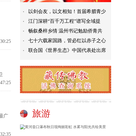
以剑会友，以文相知！首届希腊青少
江门深耕“百千万工程”谱写全域提
畅叙桑梓乡情 温州书记勉励侨青共
七十六载家国路，管必红以赤子之心
:30:25
联合国《世界生态》中国代表处出席
姜卫
:47:25
旅游
最广
:32:35