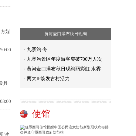
南方媒
黄河壶口瀑布秋日现绚
九寨沟·冬
:50:00
九寨沟景区年度游客突破700万人次
黄河壶口瀑布秋日现绚丽彩虹 水雾
两大IP焕发古村活力
最具
:03:00
使馆
见波