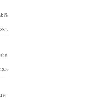
让·路
:56:48
场咏春
:16:09
口有