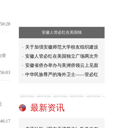
:50:28
安徽人管必红在美国独
关于加强安徽师范大学校友组织建设
为全
安徽人管必红在美国独立广场两次升
安徽省侨办举办与美洲侨领云上见面
:56:03
中华民族尊严的海外卫士——管必红
以剑会友，以文相知！首届希腊青少
江门深耕“百千万工程”谱写全域提
论
畅叙桑梓乡情 温州书记勉励侨青共
最新资讯
七十六载家国路，管必红以赤子之心
:46:17
多语种版《我在天津等你》歌曲发布