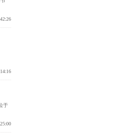
要节
细胞医学专家张红凯院士领航宠物健
:42:26
。
:14:16
位于
:25:00