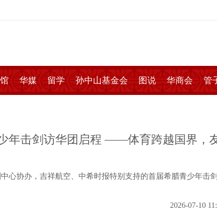
馆
华媒
留学
孙中山基金会
图说
华商会
管
少年击剑访华团启程 ——体育跨越国界，
剑中心协办，吉祥航空、中希时报特别支持的首届希腊青少年击
2026-07-10 11