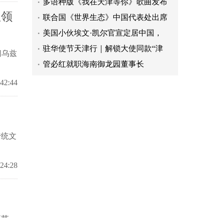
联合国《世界生态》中国代表处出席
坦领
美国小伙埃文·凯尔官宣定居中国，
驻华使节天津行｜解锁大使同款“津
问乌兹
管必红就职海南御龙园董事长
细胞医学专家张红凯院士领航宠物健
:42:44
以剑会友，以文相知！首届希腊青少
江门深耕“百千万工程”谱写全域提
畅叙桑梓乡情 温州书记勉励侨青共
七十六载家国路，管必红以赤子之心
统文
多语种版《我在天津等你》歌曲发布
联合国《世界生态》中国代表处出席
:24:28
美国小伙埃文·凯尔官宣定居中国，
驻华使节天津行｜解锁大使同款“津
管必红就职海南御龙园董事长