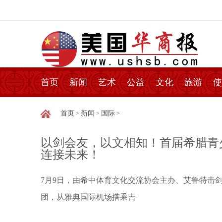
首页
新闻
艺术
公益
文化
旅游
使
首页
新闻
国际
>
>
>
以剑会友，以文相知！首届希腊青
连接未来！
7月9日，由希中体育文化交流协会主办、艾鲁特击
团，从雅典国际机场搭乘吉