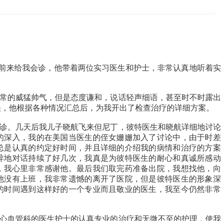
eod ）前来给我会诊，他带着两位实习医生和护士，非常认真地听着
。
的威猛帅气，但是态度谦和，说话轻声细语，甚至时不时露出
快，他根据各种情况汇总后，为我开出了检查治疗的详细方案。
。几天后我儿子晓航飞来但尼丁，彼特医生和晓航详细地讨论
的深入，我的在美国当医生的侄女姗姗加入了讨论中，由于时差
总是认真的约定好时间，并且详细的介绍我的病情和治疗的方案
异地对话持续了好几次，我真是为彼特医生的耐心和真诚所感动
，我心里非常感谢他。最后我们取完药准备出院，我想找他，向
他没有上班，我非常遗憾的离开了医院，但是彼特医生的形象深
的时间遇到这样好的一个专业而且敬业的医生，我至今仍然非常
血管科的医生护士的认真专业的治疗和无微不至的护理，使我