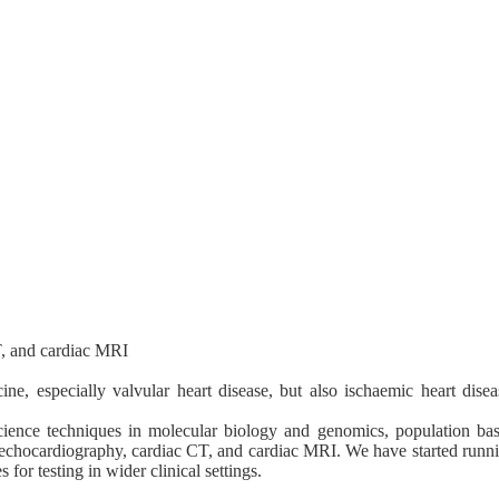
T, and cardiac MRI
ne, especially valvular heart disease, but also ischaemic heart disea
 science techniques in molecular biology and genomics, population ba
echocardiography, cardiac CT, and cardiac MRI. We have started runn
 for testing in wider clinical settings.