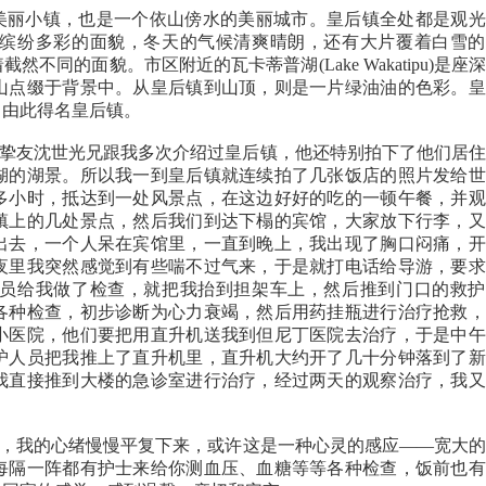
丽小镇，也是一个依山傍水的美丽城市。皇后镇全处都是观光
缤纷多彩的面貌，冬天的气候清爽晴朗，还有大片覆着白雪的
同的面貌。市区附近的瓦卡蒂普湖(Lake Wakatipu)是座
山点缀于背景中。从皇后镇到山顶，则是一片绿油油的色彩。皇
，由此得名皇后镇。
友沈世光兄跟我多次介绍过皇后镇，他还特别拍下了他们居住
湖的湖景。所以我一到皇后镇就连续拍了几张饭店的照片发给世
多小时，抵达到一处风景点，在这边好好的吃的一顿午餐，并观
镇上的几处景点，然后我们到达下榻的宾馆，大家放下行李，又
出去，一个人呆在宾馆里，一直到晚上，我出现了胸口闷痛，开
夜里我突然感觉到有些喘不过气来，于是就打电话给导游，要求
员给我做了检查，就把我抬到担架车上，然后推到门口的救护
各种检查，初步诊断为心力衰竭，然后用药挂瓶进行治疗抢救，
小医院，他们要把用直升机送我到但尼丁医院去治疗，于是中午
护人员把我推上了直升机里，直升机大约开了几十分钟落到了新
我直接推到大楼的急诊室进行治疗，经过两天的观察治疗，我又
我的心绪慢慢平复下来，或许这是一种心灵的感应——宽大的
每隔一阵都有护士来给你测血压、血糖等等各种检查，饭前也有