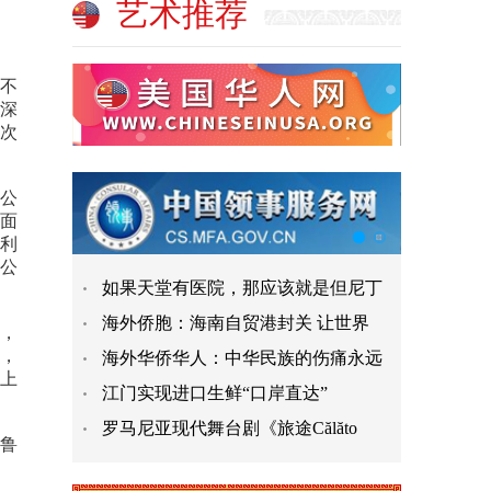
艺术推荐
不
深
次
0公
总面
水利
万公
如果天堂有医院，那应该就是但尼丁
海外侨胞：海南自贸港封关 让世界
，
，
海外华侨华人：中华民族的伤痛永远
上
江门实现进口生鲜“口岸直达”
罗马尼亚现代舞台剧《旅途Călăto
鲁