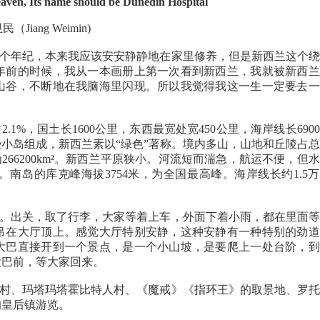
 Heaven, Its name should be Dunedin Hospital
（Jiang Weimin)
年纪，本来我应该安安静静地在家里修养，但是新西兰这个绕
年前的时候，我从一本画册上第一次看到新西兰，我就被新西兰
山谷，不断地在我脑海里闪现。所以我觉得我这一生一定要去一
%，国土长1600公里，东西最宽处宽450公里，海岸线长690
小岛组成，新西兰素以“绿色”著称。境内多山，山地和丘陵占
66200km²。新西兰平原狭小。河流短而湍急，航运不便，但
南岛的库克峰海拔3754米，为全国最高峰。海岸线长约1.5
出关，取了行李，大家等着上车，外面下着小雨，都在里面等
吊在大厅顶上。感觉大厅特别安静，这种安静有一种特别的劲道
大巴直接开到一个景点，是一个小山坡，是要爬上一处台阶，到
大巴前，等大家回来。
、玛塔玛塔霍比特人村、《魔戒》《指环王》的取景地、罗托
的皇后镇游览。