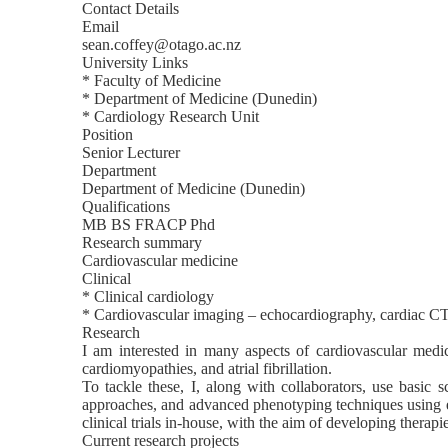
Contact Details
Email
sean.coffey@otago.ac.nz
University Links
* Faculty of Medicine
* Department of Medicine (Dunedin)
* Cardiology Research Unit
Position
Senior Lecturer
Department
Department of Medicine (Dunedin)
Qualifications
MB BS FRACP Phd
Research summary
Cardiovascular medicine
Clinical
* Clinical cardiology
* Cardiovascular imaging – echocardiography, cardiac C
Research
I am interested in many aspects of cardiovascular medici
cardiomyopathies, and atrial fibrillation.
To tackle these, I, along with collaborators, use basic
approaches, and advanced phenotyping techniques using 
clinical trials in-house, with the aim of developing therapies
Current research projects