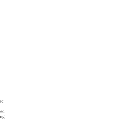
se,
sed
ing