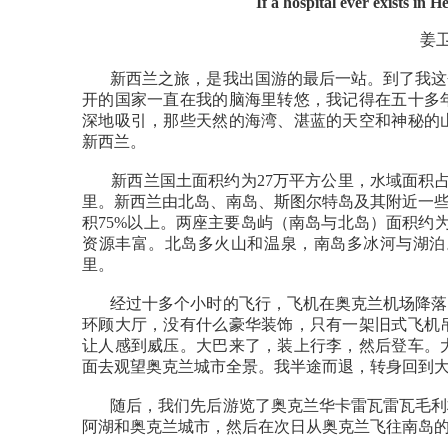
If a hospital ever exists in
姜卫民
新西兰之旅，是我出国游的最后一站。到了我这个
开的国家一直在我的脑海里转悠，我记得在五十多
深地吸引，那些天然的海湾、湛蓝的天空和神秘的
新西兰。
新西兰国土面积约为27万平方公里，水域面积占2.1
里。新西兰由北岛、南岛、斯图尔特岛及其附近一些
积75%以上。两座主要岛屿（南岛与北岛）面积约为2
资源丰富。北岛多火山和温泉，南岛多冰河与湖泊。
里。
经过十多个小时的飞行，飞机在奥克兰机场降落。
环顾大厅，没有什么豪华装饰，只有一架旧式飞机
让人感到威压。大巴来了，装上行李，然后登车。
面去观望奥克兰城市全景。我半途而退，转身回到
随后，我们先后游览了奥克兰华卡雷瓦雷瓦毛利村
阿湖和奥克兰城市，然后在次日从奥克兰飞往南岛