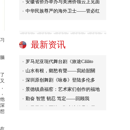
安徽省侨办举办与美洲侨领云上见面
如果天堂有医院，那应该就是但尼丁
中华民族尊严的海外卫士——管必红
海外侨胞：海南自贸港封关 让世界
海外华侨华人：中华民族的伤痛永远
首登北美 深圳原创舞剧《咏春》多
实习
最新资讯
江门实现进口生鲜“口岸直达”
罗马尼亚现代舞台剧《旅途Călăto
腼
山水有根，鄉愁有聲——寫給韶關
深圳原创舞剧《咏春》登陆多伦多
了
又
景德镇鼎福窑：艺术家们创作的福地
，
勤奋 智慧 韧忍 笃定——回顾我
，
他
如果天堂有医院，那应该就是但尼丁
深
海外侨胞：海南自贸港封关 让世界
想
海外华侨华人：中华民族的伤痛永远
在
首登北美 深圳原创舞剧《咏春》多