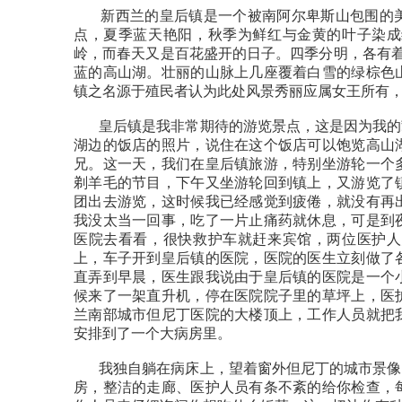
新西兰的皇后镇是一个被南阿尔卑斯山包围的美
点，夏季蓝天艳阳，秋季为鲜红与金黄的叶子染成
岭，而春天又是百花盛开的日子。四季分明，各有着截然不
蓝的高山湖。壮丽的山脉上几座覆着白雪的绿棕色
镇之名源于殖民者认为此处风景秀丽应属女王所有
皇后镇是我非常期待的游览景点，这是因为我的挚
湖边的饭店的照片，说住在这个饭店可以饱览高山
兄。这一天，我们在皇后镇旅游，特别坐游轮一个
剃羊毛的节目，下午又坐游轮回到镇上，又游览了
团出去游览，这时候我已经感觉到疲倦，就没有再
我没太当一回事，吃了一片止痛药就休息，可是到
医院去看看，很快救护车就赶来宾馆，两位医护人
上，车子开到皇后镇的医院，医院的医生立刻做了
直弄到早晨，医生跟我说由于皇后镇的医院是一个
候来了一架直升机，停在医院院子里的草坪上，医
兰南部城市但尼丁医院的大楼顶上，工作人员就把
安排到了一个大病房里。
我独自躺在病床上，望着窗外但尼丁的城市景像，
房，整洁的走廊、医护人员有条不紊的给你检查，