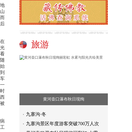
地
山
深而
后
在
旅游
光
看
随
始
到
车
一
时
西
黄河壶口瀑布秋日现绚
被
九寨沟·冬
病
九寨沟景区年度游客突破700万人次
工