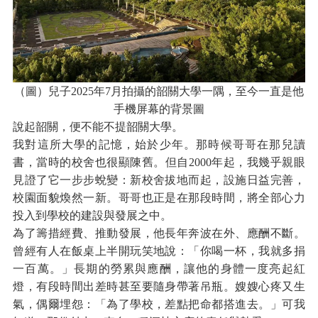
（圖）兒子2025年7月拍攝的韶關大學一隅，至今一直是他
手機屏幕的背景圖
說起韶關，便不能不提韶關大學。
我對這所大學的記憶，始於少年。那時候哥哥在那兒讀
書，當時的校舍也很顯陳舊。但自2000年起，我幾乎親眼
見證了它一步步蛻變：新校舍拔地而起，設施日益完善，
校園面貌煥然一新。哥哥也正是在那段時間，將全部心力
投入到學校的建設與發展之中。
為了籌措經費、推動發展，他長年奔波在外、應酬不斷。
曾經有人在飯桌上半開玩笑地說：「你喝一杯，我就多捐
一百萬。」長期的勞累與應酬，讓他的身體一度亮起紅
燈，有段時間出差時甚至要隨身帶著吊瓶。嫂嫂心疼又生
氣，偶爾埋怨：「為了學校，差點把命都搭進去。」可我