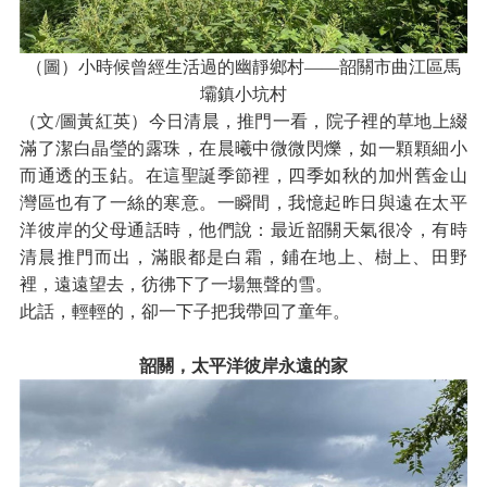
（圖）小時候曾經生活過的幽靜鄉村——韶關市曲江區馬
壩鎮小坑村
（文/圖黃紅英）今日清晨，推門一看，院子裡的草地上綴
滿了潔白晶瑩的露珠，在晨曦中微微閃爍，如一顆顆細小
而通透的玉鉆。在這聖誕季節裡，四季如秋的加州舊金山
灣區也有了一絲的寒意。一瞬間，我憶起昨日與遠在太平
洋彼岸的父母通話時，他們說：最近韶關天氣很冷，有時
清晨推門而出，滿眼都是白霜，鋪在地上、樹上、田野
裡，遠遠望去，彷彿下了一場無聲的雪。
此話，輕輕的，卻一下子把我帶回了童年。
韶關，太平洋彼岸永遠的家