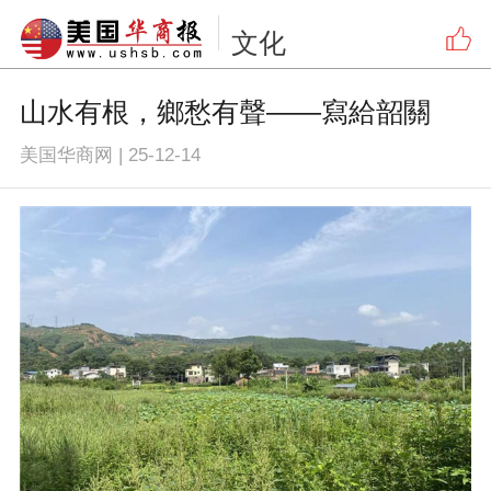
文化
山水有根，鄉愁有聲——寫給韶關
美国华商网
|
25-12-14