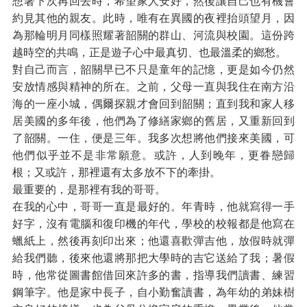
想著下次再回去時，希望家人安好，然後讓自己也有機會
約見其他的親友。此時，唯有在異國的夜裡抬頭望月，因
為那輪明月同樣照耀著韶關的群山、河流與校園。這份跨
越時空的共鳴，正是遊子心中最真切、也最溫柔的鄉愁。
對自己而言，韶關早已不只是童年的記憶，更是如今仍然
安放情感與精神的所在。之前，父母一直與我住在南方沿
海的一座小城，偶爾探親才會回到韶關；直到我和家人移
居美國的多年後，他們為了修繕家鄉的舊居，又重新回到
了韶關。一住，便是三年。我多次想將他們接來美國，可
他們似乎並不是非常願意。或許，人到晚年，更眷戀歸
根；又或許，那裡還有太多放不下的牽掛。
最重要的，是那裡有我的哥哥。
在我的心中，哥哥一直是最好的。年青時，他就寫得一手
好字，沒有電腦和復印機的年代，學校的校報都是他寫在
蠟紙上，然後再刻印出來；他還喜歡彈吉他，放假時就彈
給我們聽，後來他還將那把大學時的吉它送給了我；暑假
時，他常從圖書館借回來許多的書，指導我們讀書、練習
鋼筆字。他是家中長子，自小勤奮讀書，為年幼的弟妹樹