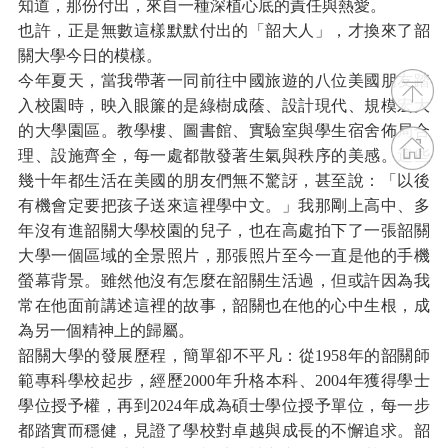
知道，那份付出，來自一種深植心底的責任與熱愛。
也許，正是無數這樣默默付出的「韶大人」，才換來了韶
關大學今日的模樣。
今年夏天，當我帶著一同前往中國旅遊的八位美國朋友踏
入校園時，映入眼簾的是綠樹成蔭、設計現代、規模宏大
的大學園區。教學樓、圖書館、實驗室與學生宿舍佈局合
理、設施齊全，每一處都散發著生氣與秩序的美感。這些
幾十年都生活在美國的朋友們無不驚訝，甚至說：「以後
有機會定要把孩子送來這裡學中文。」我那剛上高中、多
年沒有進韶關大學校園的兒子，也在高處拍下了一張韶關
大學一個區域的全景照片，那張照片至今一直是他的手機
螢幕背景。雖然他沒有怎麼在韶關生活過，但或許因為我
常在他面前講述這裡的故事，韶關也在他的心中生根，成
為另一個精神上的歸屬。
韶關大學的發展歷程，簡單卻不平凡：從1958年的韶關師
範專科學校起步，經歷2000年升格本科、2004年獲得學士
學位授予權，再到2024年成為碩士學位授予單位，每一步
都踏實而穩健，見證了學校對卓越與成長的不懈追求。韶