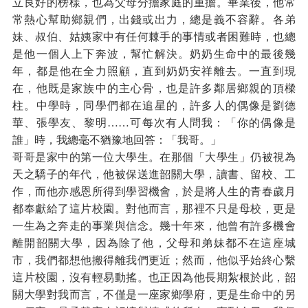
立良好的榜樣，也為父母分擔家庭的重擔。畢業後，他常
常熱心幫助鄉親們，出錢或出力，總是義不容辭。各弟
妹、叔伯、姑姨家中有任何棘手的事情或者困難時，也總
是他一個人上下奔波，幫忙解決。奶奶生命中的最後幾
年，都是他在全力照顧，直到奶奶安祥離去。一直到現
在，他既是家族中的主心骨，也是許多鄰居鄉親的頂樑
柱。中學時，同學們都在追星的，許多人的偶像是劉德
華、張學友、黎明……可每次有人問我：「你的偶像是
誰」時，我總毫不猶豫地回答：「我哥。」
哥哥是家中的第一位大學生。在那個「大學生」仍被視為
天之驕子的年代，他被保送進韶關大學，讀書、留校、工
作，而他亦感恩所得到學習機會，於是將人生的青春歲月
都奉獻給了這片校園。對他而言，那裡不只是母校，更是
一生為之奔走的事業與信念。幾十年來，他曾有許多機會
離開韶關大學，因為除了他，父母和弟妹都不在這座城
市，我們都想他搬得離我們更近；然而，他似乎始終心繫
這片校園，沒有輕易動搖。也正因為他長期紮根於此，韶
關大學對我而言，不僅是一座家鄉學府，更是生命中的另