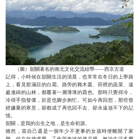
（圖）韶關著名的南北文化交流紐帶——西京古道
記得，小時候在韶關生活的清晨，也常常在冬日的上學路
上，看見那滿目的白霜。路旁的雜木叢、田裡的蔬菜、遠
處連綿的山林，都覆著一層薄薄的霜色。那時只覺得冷，
冷得手指發僵，於是也腳步匆忙。可如今再回想，那些曾
經嫌棄的寒意，卻都成了再也回不去、卻永遠放不下的記
憶。
韶關，是我的出生之地，是生命初源。
雖然，當自己還是一個年少不更事的女孩時便離開了家
鄉，但在此後求學、工作與奔波的歲月裡，無論生活多麼