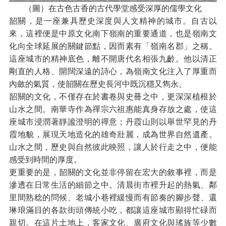
（圖）在古色古香的古代學堂感受深厚的儒學文化
韶關，是一座兼具歷史深度與人文精神的城市。自古以
來，這裡便是中原文化南下嶺南的重要通道，也是嶺南文
化向全球延展的關鍵節點，因而素有「嶺南名郡」之稱。
這座城市的精神底色，離不開唐代名相張九齡。他以清正
剛直的人格、開闊深遠的詩心，為嶺南文化注入了厚重而
內斂的氣質，使韶關在歷史長河中既沉穩又雋永。
韶關的文化，不僅存在於書卷與史冊之中，更深深植根於
山水之間。南華寺作為禪宗六祖惠能真身存放之處，使這
座城市浸潤著靜謐澄明的禪意；丹霞山則以舉世罕見的丹
霞地貌，展現天地造化的雄奇壯麗，成為世界自然遺產。
山水之間，歷史與自然彼此映照，讓人於行走之中，便能
感受到時間的厚度。
更重要的是，韶關的文化並非停留在宏大的敘事裡，而是
滲透在日常生活的細節之中。清晨街市裡升起的熱氣、鄰
里間熟稔的問候、老城小巷裡緩慢而有節奏的腳步聲、還
琳琅滿目的各款街頭傳統小吃，都讓這座城市顯得忙碌而
親切。在這片土地上，客家文化、廣府文化與瑤族等少數