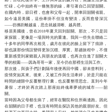
忙碌，心中始終有一條無形的線，牽引著自己回望韶關。
在國內時，節日裡，也會和父母一起，開車回韶關省親。
如今遠居美國，這份牽掛不但沒有變淡，反而愈發深沉
——彷彿距離越遠，思念就越清晰、越具體。
移居美國後，曾在2018年夏天回到韶關。那次，不只是回
家探親，更像是一場與時光的重逢。我與一些失去聯絡二
十多年的同學再次相見，歲月在彼此的臉上留下了痕跡，
卻也讓那份情誼變得更加沉穩、厚實。那趟旅程中，不僅
重新感受到家鄉親人與朋友的溫暖，也再次住進了韶關大
學的校園——因為哥哥一家，至今仍在那裡生活與工作。
那次後，與孩子們計劃隔年後便再回中國，卻未曾料到，
疫情突如其來。後來，又被工作與生活牽絆，於是只能在
時間的縫隙中反覆整理行囊，也反覆整理思念。直到今年
暑假，才終於再次踏上那座始終魂牽夢繞的城市——韶
關。
當時因為父母都生病了，經常在醫院和住所兩邊跑。因此
在韶關的日子裡，也沒有時間去探訪其他的親朋好友。但