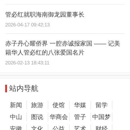
管必红就职海南御龙园董事长
2026-04-17 09:42:13
赤子丹心耀侨界 一腔赤诚报家国 —— 记美
籍华人管必红的八张爱国名片
2026-02-13 18:43:11
站内导航
新闻
旅游
使馆
华媒
留学
中山
图说
华商会
管子
中国梦
安徽
文化
公益
艺术
财经