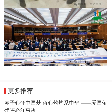
更多推荐
赤子心怀中国梦 侨心灼灼系中华 ——爱国侨
领管必红事迹