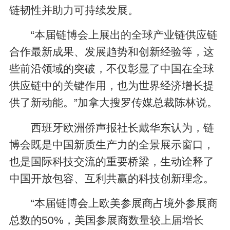
链韧性并助力可持续发展。
“本届链博会上展出的全球产业链供应链
合作最新成果、发展趋势和创新经验等，这
些前沿领域的突破，不仅彰显了中国在全球
供应链中的关键作用，也为世界经济增长提
供了新动能。”加拿大搜罗传媒总裁陈林说。
西班牙欧洲侨声报社长戴华东认为，链
博会既是中国新质生产力的全景展示窗口，
也是国际科技交流的重要桥梁，生动诠释了
中国开放包容、互利共赢的科技创新理念。
“本届链博会上欧美参展商占境外参展商
总数的50%，美国参展商数量较上届增长