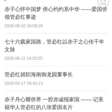
赤子心怀中国梦 侨心灼灼系中华 ——爱国侨
领管必红事迹
2026-08-02 16:09:26
七十六载家国路，管必红以赤子之心传千年
文脉
2026-06-11 19:20:55
管必红就职海南御龙园董事长
2026-04-17 09:42:13
赤子丹心耀侨界 一腔赤诚报家国 —— 记美
籍华人管必红的八张爱国名片