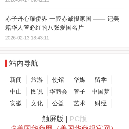
2026-04-17 09:42:13
赤子丹心耀侨界 一腔赤诚报家国 —— 记美
籍华人管必红的八张爱国名片
2026-02-13 18:43:11
站内导航
新闻
旅游
使馆
华媒
留学
中山
图说
华商会
管子
中国梦
安徽
文化
公益
艺术
财经
触屏版 |
PC版
©
美国华商网（美国华商报官网）