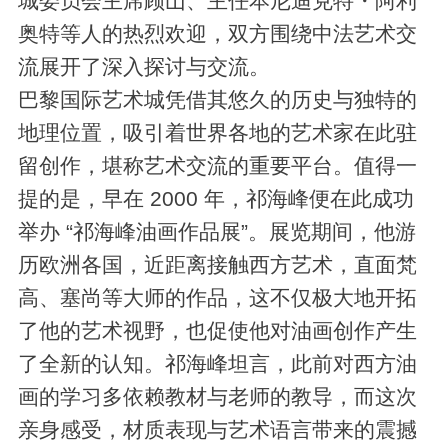
城委员会主席顾山、主任本尼迪克特・阿利
奥特等人的热烈欢迎，双方围绕中法艺术交
流展开了深入探讨与交流。
巴黎国际艺术城凭借其悠久的历史与独特的
地理位置，吸引着世界各地的艺术家在此驻
留创作，堪称艺术交流的重要平台。值得一
提的是，早在 2000 年，祁海峰便在此成功
举办 “祁海峰油画作品展”。展览期间，他游
历欧洲各国，近距离接触西方艺术，直面梵
高、塞尚等大师的作品，这不仅极大地开拓
了他的艺术视野，也促使他对油画创作产生
了全新的认知。祁海峰坦言，此前对西方油
画的学习多依赖教材与老师的教导，而这次
亲身感受，材质表现与艺术语言带来的震撼