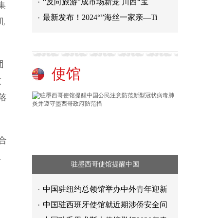
“反向旅游”成市场新宠 川西“宝
集
最新发布！2024“”海丝一家亲—Ti
机
团
使馆
技
落
合
工
驻墨西哥使馆提醒中国
中国驻纽约总领馆举办中外青年迎新
中国驻西班牙使馆就近期涉侨安全问