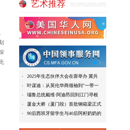
艺术推荐
。
划
探
无
2025年生态伙伴大会在蓉举办 冀共
叶谋迪：从英伦华商领袖到"一带一
瑙鲁总统戴维·阿迪昂回到江门寻根
厦金大桥（厦门段）首批钢箱梁正式
90后西班牙留学生与40后阿籽奶奶的