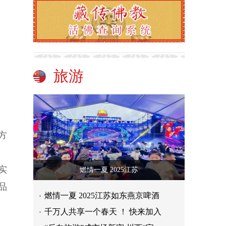
旅游
方
、
实
燃情一夏 2025江苏
品
燃情一夏 2025江苏如东燕京啤酒
千万人共享一个春天 ！ 快来加入