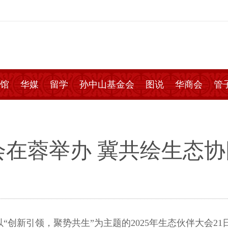
馆
华媒
留学
孙中山基金会
图说
华商会
管
大会在蓉举办 冀共绘生态
“创新引领，聚势共生”为主题的2025年生态伙伴大会21