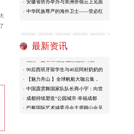
安徽省侨办举办与美洲侨领云上见面
中华民族尊严的海外卫士——管必红
大
2025年生态伙伴大会在蓉举办 冀共
了
叶谋迪：从英伦华商领袖到"一带一
瑙鲁总统戴维·阿迪昂回到江门寻根
最新资讯
厦金大桥（厦门段）首批钢箱梁正式
燃情一夏 2025江苏如东燕京啤酒
90后西班牙留学生与40后阿籽奶奶的
【魅力舟山 】全球帆船大咖云集，
中国霹雳舞国家队队长商小宇：向世
成都持续塑造“公园城市·幸福成都
巴黎国际艺术城委员会主席顾山会见
2025年生态伙伴大会在蓉举办 冀共
叶谋迪：从英伦华商领袖到"一带一
瑙鲁总统戴维·阿迪昂回到江门寻根