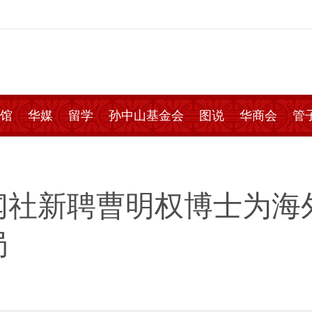
馆
华媒
留学
孙中山基金会
图说
华商会
管
闻社新聘曹明权博士为海
局