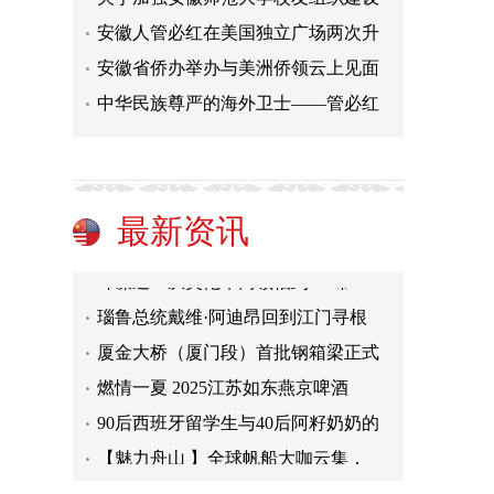
安徽人管必红在美国独立广场两次升
安徽省侨办举办与美洲侨领云上见面
中华民族尊严的海外卫士——管必红
韩国国家有功者新闻社新聘曹明权博
洋主播看四川｜智造与传承：解码川
打造跨区域跨文化文旅盛宴
最新资讯
2025年生态伙伴大会在蓉举办 冀共
叶谋迪：从英伦华商领袖到"一带一
瑙鲁总统戴维·阿迪昂回到江门寻根
厦金大桥（厦门段）首批钢箱梁正式
燃情一夏 2025江苏如东燕京啤酒
90后西班牙留学生与40后阿籽奶奶的
【魅力舟山 】全球帆船大咖云集，
韩国国家有功者新闻社新聘曹明权博