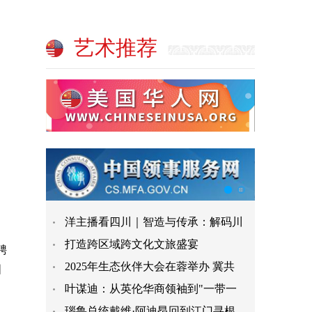
艺术推荐
洋主播看四川｜智造与传承：解码川
打造跨区域跨文化文旅盛宴
聘
2025年生态伙伴大会在蓉举办 冀共
国
叶谋迪：从英伦华商领袖到"一带一
瑙鲁总统戴维·阿迪昂回到江门寻根