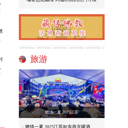
，
要
述
及
旅游
时
现
新
燃情一夏 2025江苏
燃情一夏 2025江苏如东燕京啤酒