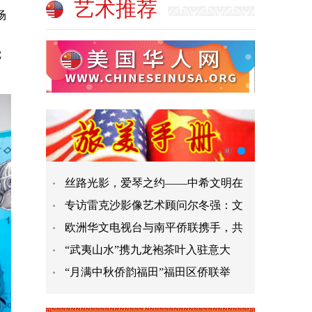
艺术推荐
场
觉
丝路光影，爱琴之约——中希文明在
专访雷克沙影像艺术顾问尔冬强：文
欧洲华文电视台与南平侨联携手，共
“武夷山水”携九龙袍茶叶入驻意大
“月满中秋侨韵福田”福田区侨联举