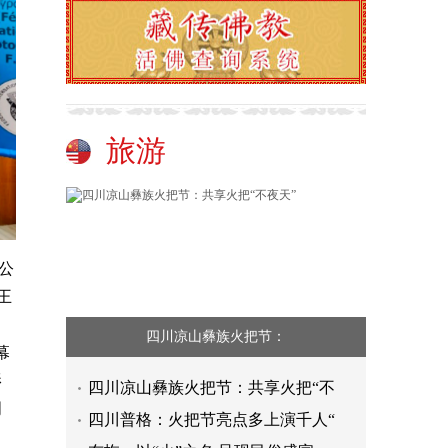
旅游
公
任王
四川凉山彝族火把节：
幕
影
四川凉山彝族火把节：共享火把“不
明
四川普格：火把节亮点多上演千人“