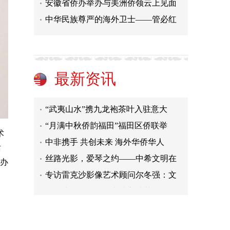
安徽省侨办举办与美洲侨领云上见面
丑闻缠身的罗冠聪申请入读英国名校
中华民族尊严的海外卫士——管必红
“洋主播”话天津|144小时免签！特
“洋主播”话天津|和中国500强企业
“洋主播”话天津| 中秋假期，在
最新资讯
欧洲华文电视台与南平侨联携手，共
“武夷山水”携九龙袍茶叶入驻意大
“月满中秋侨韵福田”福田区侨联举
中非携手 共创未来 海外华侨华人
术
丝路光影，爱琴之约——中希文明在
话
专访雷克沙影像艺术顾问尔冬强：文
举办
丑闻缠身的罗冠聪申请入读英国名校
“洋主播”话天津|144小时免签！特
“洋主播”话天津|和中国500强企业
“洋主播”话天津| 中秋假期，在