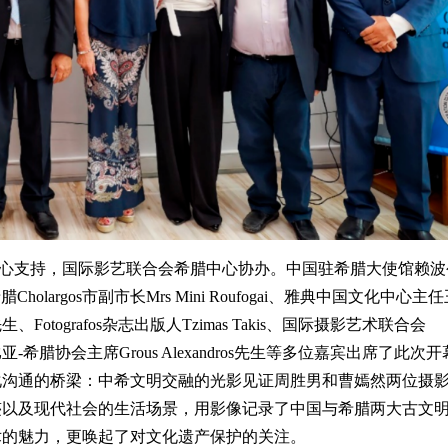
支持，国际影艺联合会希腊中心协办。中国驻希腊大使馆赖波
腊Cholargos市副市长Mrs Mini Roufogai、雅典中国文化中心主
、Fotografos杂志出版人Tzimas Takis、国际摄影艺术联合会
塞俄比亚-希腊协会主席Grous Alexandros先生等多位嘉宾出席了此次开
化沟通的桥梁：中希文明交融的光影见证周胜男和曹嫣然两位摄
迹以及现代社会的生活场景，用影像记录了中国与希腊两大古文
术的魅力，更唤起了对文化遗产保护的关注。