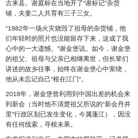
古来县。谢庭标在当地开了“谢标记”杂货
铺，夫妻二人共育有三子三女。
“1982年一场火灾烧毁了祖母的杂货铺，他
们年轻时的照片也没能留存下来，这成了我
心中的一大遗憾。”谢金堡说。如今，谢金堡
的祖父、祖母与父亲已相继离世，但长辈们
讲述的故乡往事，始终在谢金堡心中萦绕，
他从未忘记自己“根在江门”。
2018年，谢金堡曾利用到中国出差的机会来
到新会（当时他不清楚祖父所说的“新会丹井
里”行政区划已发生变化，今属蓬江），因没
有任何线索，寻根未果。