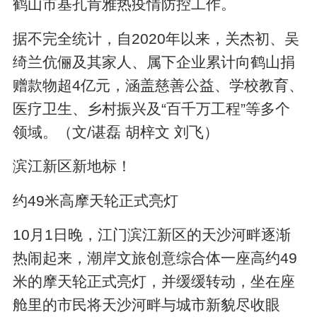
鹤山市基孔肯雅热疫情防控工作。
据不完全统计，自2020年以来，关杰初、吴
绮兰伉俪及其家人、属下企业累计向鹤山捐
赠款物超4亿元，涵盖慈善公益、学校教育、
医疗卫生、乡村振兴及“百千万工程”等多个
领域。（文/谌磊 胡梓文 刘飞）
滨江新区新地标！
约49米高摩天轮正式亮灯
10月1日晚，江门滨江新区的天沙河畔逐渐
热闹起来，潮岸文旅创意综合体一座高约49
米的摩天轮正式亮灯，并缓缓转动，坐在座
舱里的市民将天沙河畔与城市新貌尽收眼