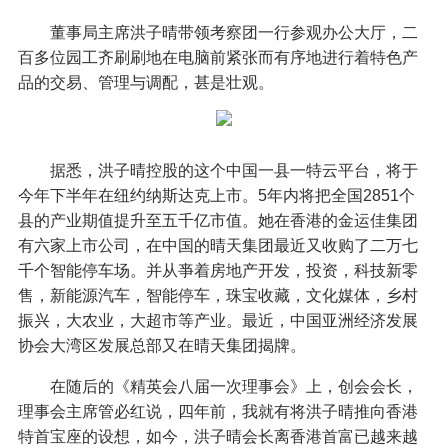
董事局主席洪子晴带领考察团一行参观办公大厅，二
百多位园工齐刷刷地在电脑前紧张而有序地进行着特色产
品的交易、管理与调配，甚是壮观。
据悉，洪子晴控股的这个中国一县一特云平台，将于
今年下半年在纽约纳斯达克上市。5年内将把全国2851个
县的产业期值提升至五千亿市值。她在香港的金运佳集团
有六家上市公司，在中国的晴天集团最近又收购了二万七
千个智能停车场。并从亊着房地产开发，投资，科技新零
售，新能源汽车，智能停车，珠宝收藏，文化媒体，乡村
振兴，大农业，大超市等产业。最近，中国亚洲经济发展
协会大湾区发展总部又在晴天集团揭牌。
在随后的《精英会八届一次理事会》上，创会会长，
理事会主席管必红说，四年前，我就有将洪子晴推向香港
特首宝座的设想，如今，洪子晴会长离香港首富已越来越