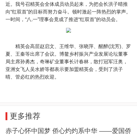
近。我号召精英会全体成员动员起来，为把会长洪子晴推
向“红双首”的目标而努力奋斗。顿时激起一阵热烈的掌声。
一时间，“八.一”理事会竟成了推进“红双首”的动员会。
精英会高层赵启文、王维华、张晓萍、醒醉(沈芳)、罗
夏、王秦等出席了会议。博鳌乡村振兴产业发展论坛董事
局主席孙勇杰，奇琳矿业董事长计春林，散打冠军汪奥，
亚洲女飞人吴水娇等都表示要加盟精英会，受到了洪子
晴、管必红的热烈欢迎。
更多推荐
赤子心怀中国梦 侨心灼灼系中华 ——爱国侨