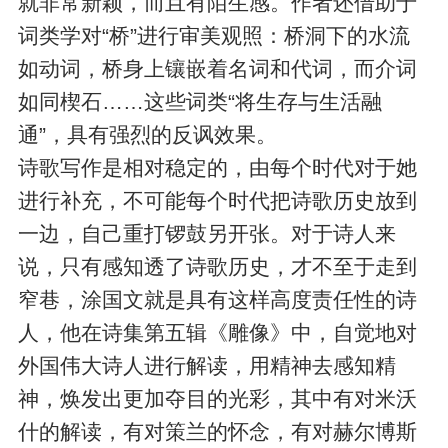
就非常新颖，而且有陌生感。作者还借助于
词类学对“桥”进行审美观照：桥洞下的水流
如动词，桥身上镶嵌着名词和代词，而介词
如同楔石……这些词类“将生存与生活融
通”，具有强烈的反讽效果。
诗歌写作是相对稳定的，由每个时代对于她
进行补充，不可能每个时代把诗歌历史放到
一边，自己重打锣鼓另开张。对于诗人来
说，只有感知透了诗歌历史，才不至于走到
窄巷，涂国文就是具有这样高度责任性的诗
人，他在诗集第五辑《雕像》中，自觉地对
外国伟大诗人进行解读，用精神去感知精
神，焕发出更加夺目的光彩，其中有对米沃
什的解读，有对策兰的怀念，有对赫尔博斯