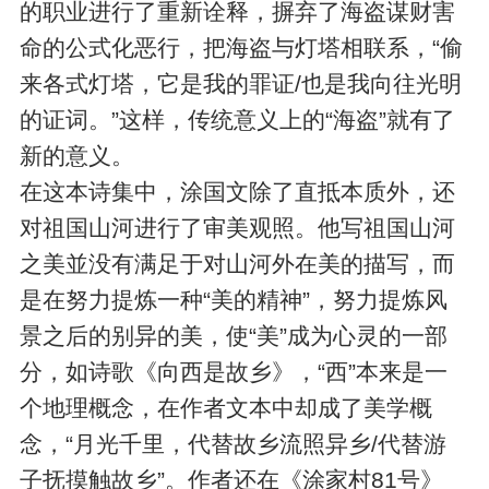
的职业进行了重新诠释，摒弃了海盗谋财害
命的公式化恶行，把海盗与灯塔相联系，“偷
来各式灯塔，它是我的罪证/也是我向往光明
的证词。”这样，传统意义上的“海盗”就有了
新的意义。
在这本诗集中，涂国文除了直抵本质外，还
对祖国山河进行了审美观照。他写祖国山河
之美並没有满足于对山河外在美的描写，而
是在努力提炼一种“美的精神”，努力提炼风
景之后的别异的美，使“美”成为心灵的一部
分，如诗歌《向西是故乡》，“西”本来是一
个地理概念，在作者文本中却成了美学概
念，“月光千里，代替故乡流照异乡/代替游
子抚摸触故乡”。作者还在《涂家村81号》