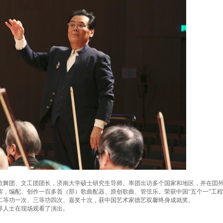
舞团、文工团团长，济南大学硕士研究生导师。率团出访多个国家和地区，并在囯
，编配、创作一百多首（部）歌曲配器、原创歌曲、管弦乐。荣获中国“五个一”工程
二等功一次、三等功四次、嘉奖十次，获中国艺术家德艺双馨终身成就奖。
界人士在现场观看了演出。