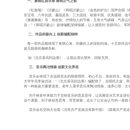
一、赓续红因乐章 奏响正气之歌
《红旗颂》《沂蒙山》《再唱沂蒙山》《金色的炉台》混声合唱《南
安宝塔、八年抗战、鏖战孟良、三大战役、崭新中国、抗美援朝、改
《康康舞曲》等，有欢快、抒情怡人的节奏，又有大气磅礴，气吞山河
说：“《再唱沂蒙山》旋律编配深情细腻，让人感受到’党群同心、军民
二、作品积极向上 创新编配独特
每一部作品都体现了春萌心发、积极向上的深刻内涵。十五部作品中
超凡脱俗的巅峰高标。
如《北京喜讯到边塞》，让观众喜出望外，回味无穷。
三、音乐陶冶情操 创新文化养老
音乐会体现了永远跟党走的殷殷情怀，初心不忘，使命担当。有益
大学学员李淑贞说：“《北京喜讯到边寨》编配绝了，合唱托主旋，男
有一种振奋力量要迸发。老年人需求音乐来陶冶情操，滋养心智，文
刘子林多年来致力于交响音乐的普及宣传，让高雅音乐艺术走进社
这个课题，刘子林创意思考，苦苦探索，走出了让社会认可的一条路
音乐会在交响大合唱《没有共产党就没有新中国》《跟着共产党走