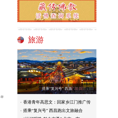
旅游
搭乘“复兴号” 西昌
外举
香港青年高思文：回家乡江门推广传
搭乘“复兴号” 西昌跑出文旅融合