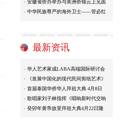
安徽省侨办举办与美洲侨领云上见面
癸卯年黄帝故里拜祖大典4月22日隆
中华民族尊严的海外卫士——管必红
宣城中学颁发2023年度管必红奖学金
迎亚运，宁波这场接力跑好热闹
助力四川宜宾“国际化”：28家外媒
发力转型升级 海外华文媒体触摸老
最新资讯
澳大利亚华侨华人恭拜黄帝大典在悉
华人艺术家成LABA高端国际研讨会
访
《发展中国化的现代民间剪纸艺术》
首届泰国华侨华人拜祖大典 4月8日
歌唱家刘子林指挥《唱响新时代交响
癸卯年黄帝故里拜祖大典4月22日隆
宣城中学颁发2023年度管必红奖学金
迎亚运，宁波这场接力跑好热闹
助力四川宜宾“国际化”：28家外媒