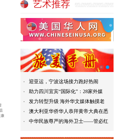
艺术推荐
迎亚运，宁波这场接力跑好热闹
助力四川宜宾“国际化”：28家外媒
发力转型升级 海外华文媒体触摸老
音
唱
澳大利亚华侨华人恭拜黄帝大典在悉
康康
中华民族尊严的海外卫士——管必红