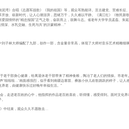
泥湾》合唱《志愿军战歌》《我的祖国》等，观众耳熟能详。亘古建党、苦难长征
革开放、崭新时代，让人心潮澎湃，思绪万千，久久难以平静。《满江红》《牧民新
爱国情怀的“精忠报国”正气之歌，奋跃而上，鼓舞斗志。省老年大学学员孟磊、朱
情深、水乳交融、生死与共’的沂蒙精神…”
刘子林大师编配了九部，创作一部，含金量非常高，体现了大师对音乐艺术精雕细
于老干部身心健康，给离退休老干部带来了精神食粮，陶冶了老人们的情操。市老年
声’啦啦啦…’画面感强烈，似乎看到南疆边塞苗、彝族小伙儿欢歌跳跃的样子，让人
化养老，由健康快乐过好晚年幸福生活。”
会，走进老百姓的心中，他指挥的作品老百姓喜欢，听得懂，感受得到。面对文化养
子。
》中结束，观众久久不愿散去…