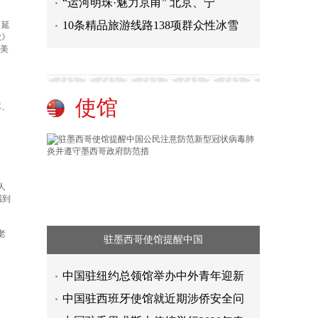
“运河明珠·魅力京甬” 北京、宁
10条精品旅游线路138项群众性冰雪
、延
歌》
延美
使馆
琢、
人
感到
老
驻墨西哥使馆提醒中国
中国驻纽约总领馆举办中外青年迎新
中国驻西班牙使馆就近期涉侨安全问