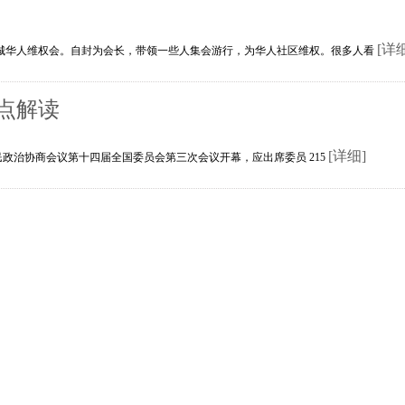
[详
华人维权会。自封为会长，带领一些人集会游行，为华人社区维权。很多人看
点解读
[详细]
人民政治协商会议第十四届全国委员会第三次会议开幕，应出席委员 215