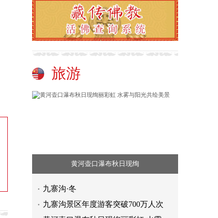
旅游
黄河壶口瀑布秋日现绚
九寨沟·冬
九寨沟景区年度游客突破700万人次