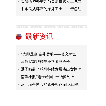
安徽省侨办举办与美洲侨领云上见面
中华民族尊严的海外卫士——管必红
最新资讯
洋主播看中国｜17年，热血为证！“
以墨为魂，以心为桥——李庚的艺术
“大师足迹 奋斗赞歌——张文新艺
高献武获聘精英会常务副会长
洪子晴获全球可持续发展杰出女性奖
南洋小贩“鬻子救国” 一纸契约照
从一场茶博会的意外相遇 到大山深
江门：颜值引客 情绪留客 文化黏客
纪念唐山抗震救灾50周年系列活动启
传递发展信心 凝聚前行力量——海