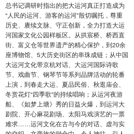
总书记调研时指出的把大运河真正打造成为
“人民的运河、游客的运河”殷切嘱托，尊重
历史、赓续文脉、守正创新，全力打造大运
河国家文化公园样板区。从拱宸桥、桥西直
街、富义仓等世界遗产的精心保护，到20余
座博物馆、5大历史街区的串珠成链；从中国
大运河文化带京杭对话、大运河国际诗歌
节、戏曲节、钢琴节等系列品牌活动的轮番
上演，到春走大运、夏品民俗、秋逛庙会、
冬赏花灯“四季歌”的持续唱响；从运河夜游
船、《如梦上塘》秀的日益火爆，到运河大
剧院、开心麻花剧场、太阳马戏演艺的一票
难求……运河文化在古与今的对话、虚与实
的交织、文商旅的融合中，令人神往、引人