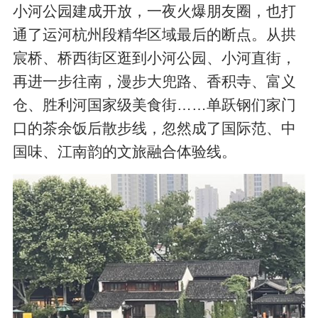
小河公园建成开放，一夜火爆朋友圈，也打
通了运河杭州段精华区域最后的断点。从拱
宸桥、桥西街区逛到小河公园、小河直街，
再进一步往南，漫步大兜路、香积寺、富义
仓、胜利河国家级美食街……单跃钢们家门
口的茶余饭后散步线，忽然成了国际范、中
国味、江南韵的文旅融合体验线。