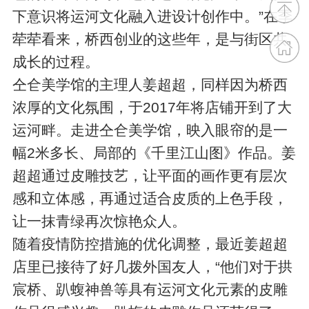
下意识将运河文化融入进设计创作中。”在季
荦荦看来，桥西创业的这些年，是与街区共
成长的过程。
仝仺美学馆的主理人姜超超，同样因为桥西
浓厚的文化氛围，于2017年将店铺开到了大
运河畔。走进仝仺美学馆，映入眼帘的是一
幅2米多长、局部的《千里江山图》作品。姜
超超通过皮雕技艺，让平面的画作更有层次
感和立体感，再通过适合皮质的上色手段，
让一抹青绿再次惊艳众人。
随着疫情防控措施的优化调整，最近姜超超
店里已接待了好几拨外国友人，“他们对于拱
宸桥、趴蝮神兽等具有运河文化元素的皮雕