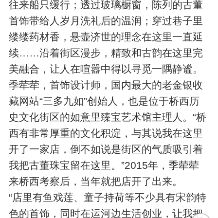
往来船只缓行；透过玻璃橱窗，陈列的古董
首饰带给人岁月洗礼后的温润；穿过巷子里
缕缕药材香，悬壶济世的理念在这里一直延
续……沿着街区漫步，精致和古韵在这里完
美融合，让人在喧嚣中得以寻觅一隅静谧。
季荦荦，首饰设计师，国内最大的老金银收
藏网站“三多九如”创始人，也是位于桥西历
史文化街区的如意里臻宝艺术馆主理人。“桥
西有非常厚重的文化积淀，与其说我在这里
开了一家店，倒不如说是街区的气质吸引着
我把古董珠宝留在这里。”2015年，季荦荦
来桥西考察后，当年就把店开了出来。
“店里有鱼戏莲、童子持荷等不少具有宋韵特
色的首饰，同时在运河边生活创业，让我把