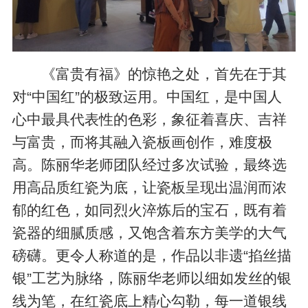
《富贵有福》的惊艳之处，首先在于其
对“中国红”的极致运用。中国红，是中国人
心中最具代表性的色彩，象征着喜庆、吉祥
与富贵，而将其融入瓷板画创作，难度极
高。陈丽华老师团队经过多次试验，最终选
用高品质红瓷为底，让瓷板呈现出温润而浓
郁的红色，如同烈火淬炼后的宝石，既有着
瓷器的细腻质感，又饱含着东方美学的大气
磅礴。更令人称道的是，作品以非遗“掐丝描
银”工艺为脉络，陈丽华老师以细如发丝的银
线为笔，在红瓷底上精心勾勒，每一道银线