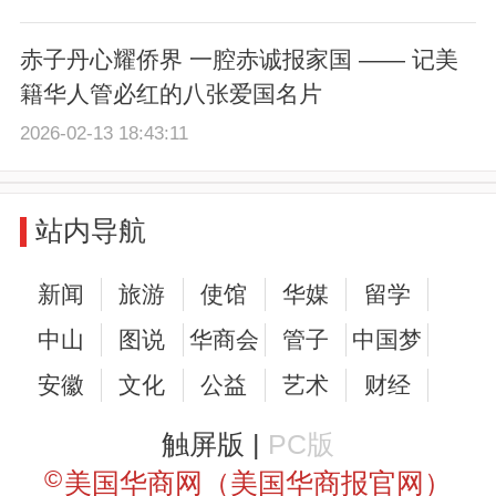
赤子丹心耀侨界 一腔赤诚报家国 —— 记美
籍华人管必红的八张爱国名片
2026-02-13 18:43:11
站内导航
新闻
旅游
使馆
华媒
留学
中山
图说
华商会
管子
中国梦
安徽
文化
公益
艺术
财经
触屏版 |
PC版
©
美国华商网（美国华商报官网）