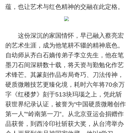
蕴，也让艺术与红色精神的交融在此定格。
这份深沉的家国情怀，早已融入蔡亮宏
的艺术生涯，成为他笔耕不辍的精神底色。
自幼师从齐白石嫡传弟子李立先生，他在笔
墨刀石间深耕数十载，将天资与勤勉化作艺
术锋芒。其篆刻作品布局奇巧、刀法传神，
硬质微雕技艺更臻化境，耗时六年将70余万
字《红楼梦》刻于513块玛瑙之上，凭此斩
获世界纪录认证，被誉为“中国硬质微雕创作
第一人”“岭南第一刀”。从北京亚运会捐赠作
品获誉，到西泠印社斩获大奖，从台湾举办