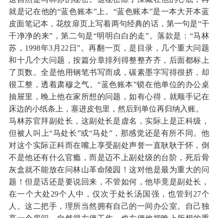
就是记在他的“蓝色账本”上。“蓝色账本”是一本大开本蓝
皮面笔记本，花纹扉页上写着两句经典的话，第一句是“干
干净净的来”，第二句是“明明白白的走”。落款是：“马林
苏，1998年3月22日”。再翻一页，是目录，几个重大问题
和十几个大问题，按篇分章排列得整整齐齐，后面都标上
了页数。全是他用钢笔书写而成，碳素墨字写得很挤，却
很工整，透着肃穆之气。“蓝色账本”锁在他单位的办公桌
抽屉里，晚上他在家所想的问题，如有心得，就顺手记在
床边的小纸条上，塞进皮包里，然后到单位再归纳入账。
马林苏官拜副处长，这副处长是虚名，实际上是正科级，
但被人叫上“马处长”或“马处”，那感觉还是有所不同。他
对这个实际正科而在嘴上享受副处声誉一直耿耿于怀，倒
不是他还有什么官瘾，而是迈不上副处级的台阶，死后骨
灰盒就不能放在问林山革命陵园！这对他是最为重大的问
题！但是话还是要说回来，不管如何，他毕竟是副处长，
在一个大处29个人中，仅次于处长汤国强，也管到27个
人。这二把手，理所当然拥有自己的一间办公室。自己独