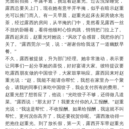
光面前招摇，半露半遮，挑逗着赵重光。过去洗澡睡觉，
露西总要关上门，现在她有意半开半掩，似乎在暗示赵重
光可以推门而入。有一天早晨，赵重光起床去厨房烧水泡
茶，经过露西的房间，从半掩的门中，竟然看见露西一丝
不挂的卧睡着，看得他顿时心惊肉跳，悄悄把门拉上了。
露西起床后，赵重光对她说：“风吹了会感冒，我把你的门
关了。”露西莞尔一笑，说：“谢谢你给我送了一道幽默早
餐。”
不久，露西被提拔，升为部门经理。她非常激动，表示要
让同事们一起分享她的喜悦，好好宴请大家。彼特提议要
吃露西朋友做的中国饺子，大家鼓掌响应。露西回来对赵
重光说：“赵，我能不能请你帮忙，我想在家里办一个聚
会，请我的同事们来吃中国饺子，我会支付所有的费用。”
赵重光想了想答应了，他说：“光吃饺子不够，还得做几道
菜。”露西说：“那太好了！我要支付你的人工报酬。”赵重
光说：“我这是帮忙，不收报酬。如果给报酬，我这就不叫
帮忙。更何况你高升了，我还要祝贺你呢。”露西激动得一
把抱住赵重光。到了放长假，第一天，露西开车带赵重光