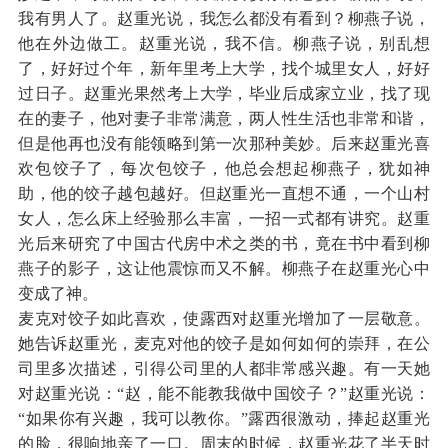
我有男人了。赵重光说，我怎么都没有看到？柳燕子说，
他在外边做工。赵重光说，我不信。柳燕子说，别乱想
了，好好过个年，新年里考上大学，找个城里女人，好好
过日子。赵重光果然考上大学，毕业后成家立业，找了现
在的妻子，他对妻子非常满意，两人性生活也非常和谐，
但是他再也没有能领略到第一次那种美妙。后来赵重光喜
欢包饺子了，每次包饺子，他总会想起柳燕子，犹如神
助，他的饺子越包越好。但赵重光一直想不通，一个山村
女人，怎么床上经验那么丰富，一招一式都有讲究。赵重
光后来研究了中国古代房中术之类的书，竟在书中看到柳
燕子的影子，这让他震惊而又不解。柳燕子在赵重光心中
变成了神。
麦克对饺子如此喜欢，使露西对赵重光增加了一层敬意。
她告诉赵重光，麦克对他的饺子是如何如何的崇拜，在公
司里多次描述，引得公司里的人都非常感兴趣。有一天她
对赵重光说：“赵，能不能教我做中国饺子？”赵重光说：
“如果你有兴趣，我可以教你。”露西很激动，捧起赵重光
的脸，很响地亲了一口。周末的时候，赵重光花了半天时