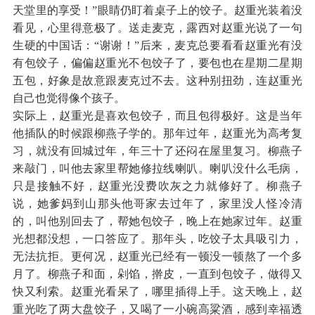
天堂里的享受！”眼睛仍盯着桌子上的饺子。赵重光装着没
看见，心里得意极了。送走麦克，露西对赵重光说了一句
生硬的中国话：“谢谢！”后来，麦克总要看看赵重光有没
有包饺子，偏偏赵重光不包饺子了，要包也在星期二星期
五包，好象是故意跟麦克过不去。这种别扭劲，连赵重光
自己也觉得像个孩子。
实际上，赵重光是喜欢包饺子，而且包得极好。这是当年
他插队的时候跟柳燕子学的。那年过年，赵重光为高考复
习，就没有回城过年，年三十了还闷在屋里复习。柳燕子
来敲门，叫他去家里帮她修拉线喇叭。喇叭没什么毛病，
只是接触不好，赵重光没费吹灰之力就修好了。柳燕子
说，她爹妈到山那头他哥家去过年了，家里没人怪冷清
的，叫他别回去了，帮她包饺子，晚上在她家过年。赵重
光想都没想，一口答应了。那年头，吃饺子太具吸引力，
无法抗拒。更何况，赵重光已经有一顿没一顿熬了一个多
月了。柳燕子和面，剁馅，擀皮，一直到包饺子，做得又
快又利索。赵重光看呆了，哪里插得上手。这天晚上，赵
重光吃了两大盘饺子，又喝了一小碗高粱酒，感到幸福透