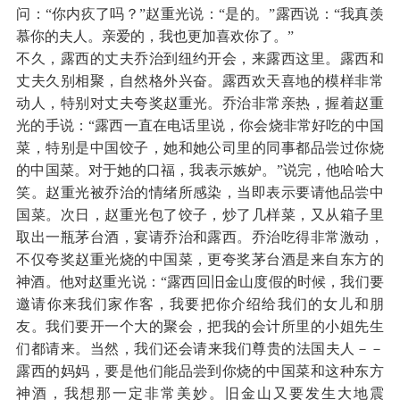
问：“你内疚了吗？”赵重光说：“是的。”露西说：“我真羡
慕你的夫人。亲爱的，我也更加喜欢你了。”
不久，露西的丈夫乔治到纽约开会，来露西这里。露西和
丈夫久别相聚，自然格外兴奋。露西欢天喜地的模样非常
动人，特别对丈夫夸奖赵重光。乔治非常亲热，握着赵重
光的手说：“露西一直在电话里说，你会烧非常好吃的中国
菜，特别是中国饺子，她和她公司里的同事都品尝过你烧
的中国菜。对于她的口福，我表示嫉妒。”说完，他哈哈大
笑。赵重光被乔治的情绪所感染，当即表示要请他品尝中
国菜。次日，赵重光包了饺子，炒了几样菜，又从箱子里
取出一瓶茅台酒，宴请乔治和露西。乔治吃得非常激动，
不仅夸奖赵重光烧的中国菜，更夸奖茅台酒是来自东方的
神酒。他对赵重光说：“露西回旧金山度假的时候，我们要
邀请你来我们家作客，我要把你介绍给我们的女儿和朋
友。我们要开一个大的聚会，把我的会计所里的小姐先生
们都请来。当然，我们还会请来我们尊贵的法国夫人－－
露西的妈妈，要是他们能品尝到你烧的中国菜和这种东方
神酒，我想那一定非常美妙。旧金山又要发生大地震