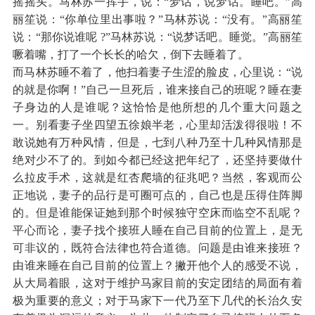
摇摇头。马林苏一挥手，说：“梦话，说梦话。睡吧。”高
丽笙说：“你单位里出事啦？”马林苏说：“没有。”高丽笙
说：“那你说谁呢 ?”马林苏说：“说梦话吧。睡觉。”高丽笙
噘着嘴，打了一个长长的哈欠，倒下去睡着了。
而马林苏睡不着了，他扫着妻子生涩的脸皮，心里说：“说
的就是你啊！”自己一旦死后，谁来接自己的班呢？睡在妻
子身边的人是谁呢？这恰恰是他所想的几个重大问题之
一。别看妻子坐四望五徐娘半老，心里却活泼得很啦！不
敢说她有万种风情，但是，七到八种乃至十几种风情那是
绝对少不了的。到如今都已经这把年纪了，还坚持要做什
么拉皮手术，这就是红杏爬墙的征兆吧？当然，客观而公
正地说，妻子的品行是可圈可点的，自己也是压得住阵脚
的。但是谁能保证她到那个时候独守空床而临空不乱呢？
平心而论，妻子找个接班人睡在自己目前的位置上，是无
可非议的，既符合法律也符合道德。问题是由谁来接班？
由谁来睡在自己目前的位置上？撇开他个人的感受不说，
从大局着眼，这对于维护马家目前的安定团结的局面有着
极为重要的意义；对于马家下一代乃至下几代的长治久安