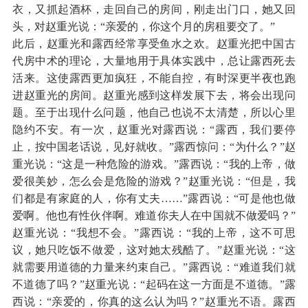
衣，又抓起酒杯，走回自己的房间，刚走出门口，她又回
头，对赵重光说：“亲爱的，你这个月的房租要交了。”
此后，赵重光和露西经常享受鱼水之欢。赵重光把中国古
代房中术的理论，大量地用于具体实践中，总让露西死去
活来。这使露西更加疯狂，不能自控，有时深更半夜也跑
进赵重光的房间。赵重光感到这样发展下去，将会出现问
题。至于出现什么问题，他自己也说不太清楚，所以心里
隐约不安。有一次，赵重光对露西说：“露西，我们要停
止，按中国老话说，见好就收。”露西惊问：“为什么？”赵
重光说：“这是一种危险的游戏。”露西说：“我的上帝，做
爱很美妙，怎么会是危险的游戏？”赵重光说：“但是，我
们都是有家庭的人，你有丈夫……”露西说：“可是他也做
爱啊。他也有性伙伴啊。难道你夫人在中国就不做爱吗？”
赵重光说：“我想不会。”露西说：“我的上帝，这不可思
议，她只吃饭不做爱，这对她太残酷了。”赵重光说：“这
就需要用道德的力量来约束自己。”露西说：“难道我们就
不道德了吗？”赵重光说：“起码在这一方面是不道德。”露
西说：“亲爱的，你真的这么认为吗？”赵重光不语。露西