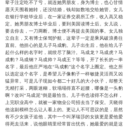
辈子注定吃不了亏，就连她男朋友，身为博士，也心甘情
愿天天围着她转，还没结婚，钱却如数地交给她管。女儿
在银行学校毕业后，在一家证券交易所工作，收入高又稳
定。她男朋友博士毕业后，要到美国读博士后。女儿说，
要去你去，一刀两断。博士便不再提去美国的事。女儿独
立自主，又有博士保驾护航，这辈子一定是乘风破浪勇往
直前。他担心的是儿子马成豹。儿子出生后，他在给儿子
起什么样的名字时，就绞尽了脑汁。马成龙？马成虎？马
成豹？马成钢？马成帅？马成王？等等，开了长长的一串
名字，最后他庄严地在“马成豹”这个名字上圈定。他之所
以选定这个名字，是希望儿子像豹子一样敏捷灵活而又凶
猛异常。可是儿子现如今都二十好几的大小伙子，却整天
无精打采，两眼迷糊，软塌塌得直不起腰，哪像是一头豹
啊？改叫“马成泥”倒是最恰当。儿子书也读得不怎么样，
上完职业高中，就被一家物业公司招去当了保安。天晓得
他这副模样怎么让人看上的。更让人不可思议的是，居然
有不少女孩子追他，其中一个叫茅瑞莎的女孩更是爱他爱
得死去活来，说他眼睛里经常冒出忧伤，她最爱的就是这