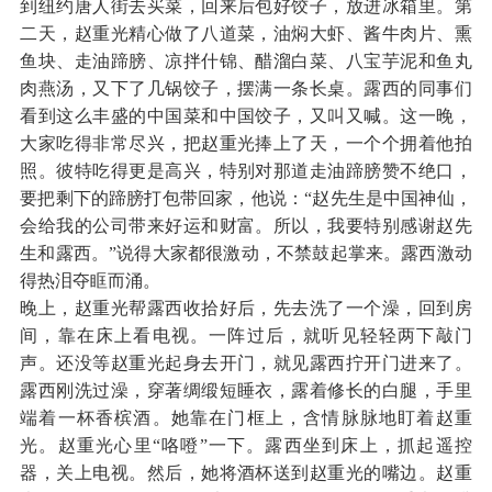
到纽约唐人街去买菜，回来后包好饺子，放进冰箱里。第
二天，赵重光精心做了八道菜，油焖大虾、酱牛肉片、熏
鱼块、走油蹄膀、凉拌什锦、醋溜白菜、八宝芋泥和鱼丸
肉燕汤，又下了几锅饺子，摆满一条长桌。露西的同事们
看到这么丰盛的中国菜和中国饺子，又叫又喊。这一晚，
大家吃得非常尽兴，把赵重光捧上了天，一个个拥着他拍
照。彼特吃得更是高兴，特别对那道走油蹄膀赞不绝口，
要把剩下的蹄膀打包带回家，他说：“赵先生是中国神仙，
会给我的公司带来好运和财富。所以，我要特别感谢赵先
生和露西。”说得大家都很激动，不禁鼓起掌来。露西激动
得热泪夺眶而涌。
晚上，赵重光帮露西收拾好后，先去洗了一个澡，回到房
间，靠在床上看电视。一阵过后，就听见轻轻两下敲门
声。还没等赵重光起身去开门，就见露西拧开门进来了。
露西刚洗过澡，穿著绸缎短睡衣，露着修长的白腿，手里
端着一杯香槟酒。她靠在门框上，含情脉脉地盯着赵重
光。赵重光心里“咯噔”一下。露西坐到床上，抓起遥控
器，关上电视。然后，她将酒杯送到赵重光的嘴边。赵重