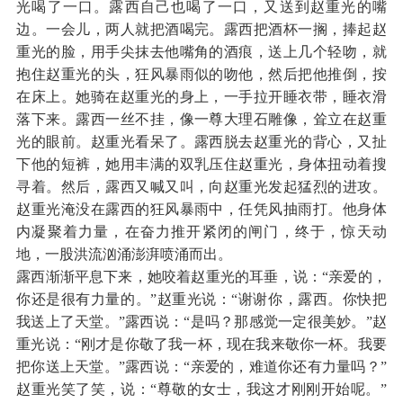
光喝了一口。露西自己也喝了一口，又送到赵重光的嘴
边。一会儿，两人就把酒喝完。露西把酒杯一搁，捧起赵
重光的脸，用手尖抹去他嘴角的酒痕，送上几个轻吻，就
抱住赵重光的头，狂风暴雨似的吻他，然后把他推倒，按
在床上。她骑在赵重光的身上，一手拉开睡衣带，睡衣滑
落下来。露西一丝不挂，像一尊大理石雕像，耸立在赵重
光的眼前。赵重光看呆了。露西脱去赵重光的背心，又扯
下他的短裤，她用丰满的双乳压住赵重光，身体扭动着搜
寻着。然后，露西又喊又叫，向赵重光发起猛烈的进攻。
赵重光淹没在露西的狂风暴雨中，任凭风抽雨打。他身体
内凝聚着力量，在奋力推开紧闭的闸门，终于，惊天动
地，一股洪流汹涌澎湃喷涌而出。
露西渐渐平息下来，她咬着赵重光的耳垂，说：“亲爱的，
你还是很有力量的。”赵重光说：“谢谢你，露西。你快把
我送上了天堂。”露西说：“是吗？那感觉一定很美妙。”赵
重光说：“刚才是你敬了我一杯，现在我来敬你一杯。我要
把你送上天堂。”露西说：“亲爱的，难道你还有力量吗？”
赵重光笑了笑，说：“尊敬的女士，我这才刚刚开始呢。”