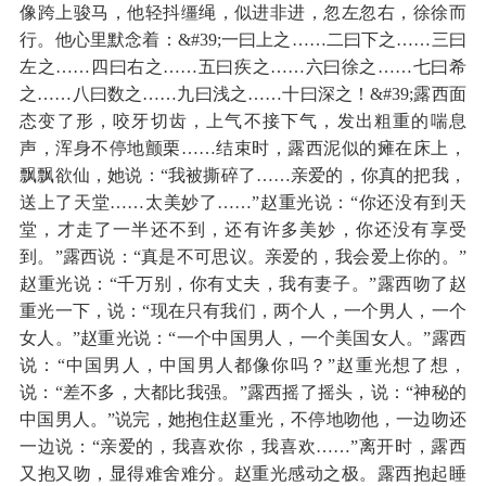
像跨上骏马，他轻抖缰绳，似进非进，忽左忽右，徐徐而
行。他心里默念着：&#39;一曰上之……二曰下之……三曰
左之……四曰右之……五曰疾之……六曰徐之……七曰希
之……八曰数之……九曰浅之……十曰深之！&#39;露西面
态变了形，咬牙切齿，上气不接下气，发出粗重的喘息
声，浑身不停地颤栗……结束时，露西泥似的瘫在床上，
飘飘欲仙，她说：“我被撕碎了……亲爱的，你真的把我，
送上了天堂……太美妙了……”赵重光说：“你还没有到天
堂，才走了一半还不到，还有许多美妙，你还没有享受
到。”露西说：“真是不可思议。亲爱的，我会爱上你的。”
赵重光说：“千万别，你有丈夫，我有妻子。”露西吻了赵
重光一下，说：“现在只有我们，两个人，一个男人，一个
女人。”赵重光说：“一个中国男人，一个美国女人。”露西
说：“中国男人，中国男人都像你吗？”赵重光想了想，
说：“差不多，大都比我强。”露西摇了摇头，说：“神秘的
中国男人。”说完，她抱住赵重光，不停地吻他，一边吻还
一边说：“亲爱的，我喜欢你，我喜欢……”离开时，露西
又抱又吻，显得难舍难分。赵重光感动之极。露西抱起睡