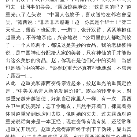
司去，让同事们尝尝。”露西惊喜地说：“这是真的吗？”赵
重光点了点头说：“中国人包饺子，喜欢送给左邻右舍品
尝。”露西说：“非常非常感谢！赵，你真是个绅士！”第二
天晚上，露西下班回来，一进门，张开双臂，紧紧地抱住
赵重光，不停地亲他，兴奋地说：“公司里的人都吃到饺
子，一个人吃两个，都说这是美妙的食品。我的老板彼特
说，是中国神仙分配给大家的美餐，只有神仙的手才能做
出这么美妙的食品。赵，你现在是他们心中的英雄，当然
也是我心中的英雄。”说得赵重光还真有些飘飘然，不禁亲
了露西一口。
从此，赵重光和露西变得亲近起来，按赵重光的重新定位
是，“中美关系进入新的发展阶段”。露西的转变更大，对
赵重光越来越随便，好象自己家里人一样。有一次，露西
在卫生间洗完澡，忘了拿睡衣，居然半开着门，裸露着身
体叫赵重光到她房间去取，像叫她的丈夫。过去露西对赵
重光说话向来是一本正经，现在变得有说有笑，还经常和
赵重光开玩笑。赵重光觉得露西终于剥下了伪装，显出真
性情，少了高贵却变得可爱。他对露西渐渐撤去心理障