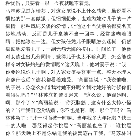
种忧伤，只要看一眼，今夜就睡不着觉。
马林苏见过茅瑞莎，对这女孩说不上什么感觉，虽说看不
惯她的那一套做派，但细细想来，也难为她对儿子的一片
痴情，那种既纯又傻的爱情，让他这个当父亲的都莫名其
妙地感动。反而是儿子拿她不当一回事，经常迷糊着眼
睛，把她晾在一边。但女孩任凭儿子眼睛怎么迷糊，仍然
痴痴地爱着儿子，一副无怨无悔的模样。时间长了，他倒
对女孩生出几分同情，觉得儿子也太不够意思，怎么能这
样冷对女孩灼热的爱情呢？这天晚上，他对妻子说：“哎，
你要说说你儿子啊，对人家女孩要尊重一点。整天不理人
家像什么话？连我都看着难受。”高丽笙说：“我说他啦。
豹子说，你怎么知道我对她不好呢？我对她好的时候你们
看得见吗？”马林苏立刻警觉起来：“这么说，他跟她啊、
啊、那个了？”高丽笙说：“你死脑筋，这有什么大惊小怪
的？当年我们还没结婚，你不也是啊、啊、那个了吗？”马
林苏急了：“此一时而彼一时嘛。当年我多大年纪啦？快三
十的人啦，哪经得起你挑逗？”高丽笙也急了：“谁挑逗
你？那天晚上不是你钻进我的被窝霸占了我。”马苏林叫