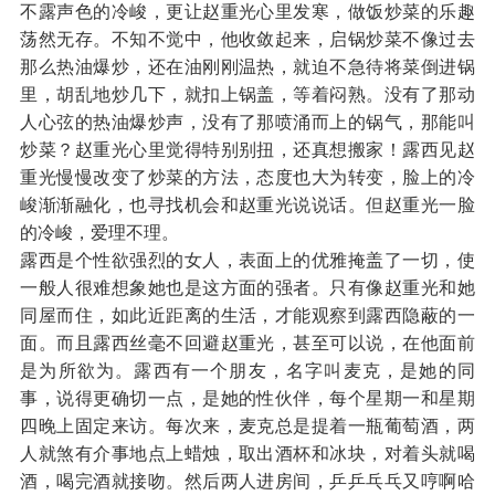
不露声色的冷峻，更让赵重光心里发寒，做饭炒菜的乐趣
荡然无存。不知不觉中，他收敛起来，启锅炒菜不像过去
那么热油爆炒，还在油刚刚温热，就迫不急待将菜倒进锅
里，胡乱地炒几下，就扣上锅盖，等着闷熟。没有了那动
人心弦的热油爆炒声，没有了那喷涌而上的锅气，那能叫
炒菜？赵重光心里觉得特别别扭，还真想搬家！露西见赵
重光慢慢改变了炒菜的方法，态度也大为转变，脸上的冷
峻渐渐融化，也寻找机会和赵重光说说话。但赵重光一脸
的冷峻，爱理不理。
露西是个性欲强烈的女人，表面上的优雅掩盖了一切，使
一般人很难想象她也是这方面的强者。只有像赵重光和她
同屋而住，如此近距离的生活，才能观察到露西隐蔽的一
面。而且露西丝毫不回避赵重光，甚至可以说，在他面前
是为所欲为。露西有一个朋友，名字叫麦克，是她的同
事，说得更确切一点，是她的性伙伴，每个星期一和星期
四晚上固定来访。每次来，麦克总是提着一瓶葡萄酒，两
人就煞有介事地点上蜡烛，取出酒杯和冰块，对着头就喝
酒，喝完酒就接吻。然后两人进房间，乒乒乓乓又哼啊哈