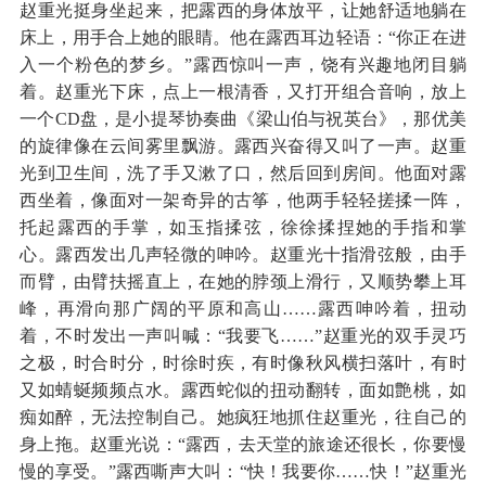
赵重光挺身坐起来，把露西的身体放平，让她舒适地躺在
床上，用手合上她的眼睛。他在露西耳边轻语：“你正在进
入一个粉色的梦乡。”露西惊叫一声，饶有兴趣地闭目躺
着。赵重光下床，点上一根清香，又打开组合音响，放上
一个CD盘，是小提琴协奏曲《梁山伯与祝英台》，那优美
的旋律像在云间雾里飘游。露西兴奋得又叫了一声。赵重
光到卫生间，洗了手又漱了口，然后回到房间。他面对露
西坐着，像面对一架奇异的古筝，他两手轻轻搓揉一阵，
托起露西的手掌，如玉指揉弦，徐徐揉捏她的手指和掌
心。露西发出几声轻微的呻吟。赵重光十指滑弦般，由手
而臂，由臂扶摇直上，在她的脖颈上滑行，又顺势攀上耳
峰，再滑向那广阔的平原和高山……露西呻吟着，扭动
着，不时发出一声叫喊：“我要飞……”赵重光的双手灵巧
之极，时合时分，时徐时疾，有时像秋风横扫落叶，有时
又如蜻蜒频频点水。露西蛇似的扭动翻转，面如艶桃，如
痴如醉，无法控制自己。她疯狂地抓住赵重光，往自己的
身上拖。赵重光说：“露西，去天堂的旅途还很长，你要慢
慢的享受。”露西嘶声大叫：“快！我要你……快！”赵重光