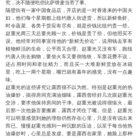
究，决不随便吃些比萨饼麦当劳了事。
隔壁街有一家中国食品店，开店的是一对香港来的中国夫
妇，他们每个星期都上纽约唐人街进货，所以新鲜鱼虾、
时令蔬菜、各类干货应有尽有，就是价钱比纽约贵一些。
赵重光两三天总要光顾一次，价钱是贵了些，但他照买不
误。他经常对同事宣传他的“新鲜无价论”，说用钱去享有
植物鲜活的生命，公平而又合理。赵重光又没有车，跑纽
约唐人街去购物，要坐火车又要倒地铁，车票花费不说，
还占用时间和牵扯精力，而且买一大堆新鲜货放在冰箱
里，吃上一两个星期，嘴巴就有暮年的感觉，没有一点趣
味。
赵重光的这些讲究让露西很不以为然。特别是赵重光的热
油爆炒，搞得房间充满油烟味，露西曾经好几次跟赵重光
交涉，要求他保持房间的干净。赵重光被说得很恼火，最
后那一次他扬言要搬家，露西才闭住了嘴。但是，赵重光
可以明显感觉到她的埋怨仍然存在心里，只是没有说出来
而已。慢慢赵重光感到一种沉默的压迫，以至于每当他热
油爆炒时，心里总是发虚。要是露西在家里，她脸上那种