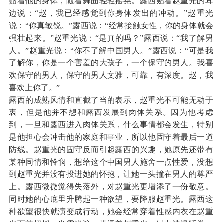
贴着他的身体，随着舞曲轻轻摇晃。露西贴着赵重光的耳
边说：“赵，我已经感觉到你身体发出的冲动。”赵重光
说：“你真敏锐。”露西说：“经常接触女性，你的身体就会
强壮起来。”赵重光说：“是真的吗？”露西说：“我了解男
人。”赵重光说：“你不了解中国男人。”露西说：“可是我
了解你，你是一个害羞的大孩子，一个保守的男人。我喜
欢保守的男人，保守的男人文雅，可靠，有深度。赵，我
喜欢上你了。”
露西的成熟风情和直截了当的表示，赵重光不可能无动于
衷，但是他并不想和露西发展到肉体关系。因为他考虑
到，一旦和露西进入肉体关系，什么事情都会发生，特别
是他担心会冲击他的家庭和事业，所以他固守着最后一道
防线。赵重光的固守反而引起露西的兴趣，她原先还带有
某种同情和怜悯，想给这个中国男人施舍一点性爱，没想
到赵重光并没有投进她的怀抱，让她一头撞在男人的尊严
上。露西微微觉得失落外，对赵重光更增添了一份敬意。
同时她的心底里升腾起一种欲望，要降服赵重光。露西这
种欲望很快就演变成行动，她会经常穿着性感内衣在赵重