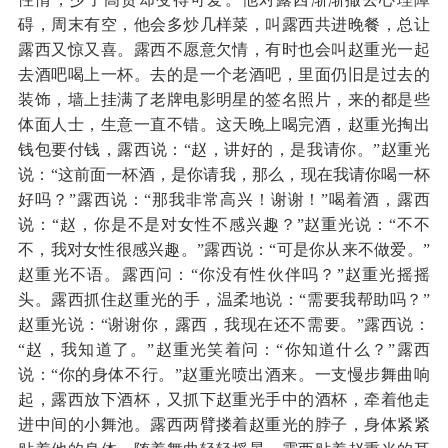
碍，周末有空，他会多炒几样菜，叫露西共进晚餐，总让
露西又惊又喜。露西不愿意欠情，有时也会叫赵重光一起
去酒吧喝上一杯。去的是一个老酒吧，里面仍旧是过去的
装饰，墙上挂满了老牌电影明星的签名照片，来的都是些
体面人士，生意一直不错。这天晚上喝完酒，赵重光掏出
钱包要付钱，露西说：“赵，讲好的，是我请你。”赵重光
说：“这前面一杯酒，是你请我，那么，现在我请你喝一杯
好吗？”露西说：“那我非常高兴！谢谢！”喝着酒，露西
说：“赵，你是不是对女性不感兴趣？”赵重光说：“不不
不，我对女性很感兴趣。”露西说：“可是你从来不做爱。”
赵重光不语。露西问：“你没有性伙伴吗？”赵重光摇摇
头。露西抓住赵重光的手，温柔地说：“需要我帮助吗？”
赵重光说：“谢谢你，露西，我现在还不需要。”露西说：
“赵，我知道了。”赵重光笑着问：“你知道什么？”露西
说：“你的身体不行。”赵重光喷出酒来。一支慢步舞曲响
起，露西放下酒杯，又抓下赵重光手中的酒杯，牵着他走
进中间的小舞池。露西两臂搂着赵重光的脖子，身体紧紧