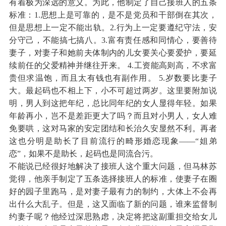
有着极为深远的意义。为此，他制定了自己接班人的五条
标准：1.思想上是可靠的，是不是党员和干部倒在其次，
但是思想上一定不能出轨。2.行为上一定要遵纪守法，安
分守己，不能搞七搞八。3.富有责任感和同情心，要善待
妻子，对妻子和她前夫体制内的儿女要关心要爱护，要延
续前任的父爱精神并继往开来。 4.工资能高则高，不求富
贵但求温饱，而且太有钱也有副作用。 5.岁数要比妻子
大。最起码也不相上下，小不可超过两岁。这里要附加说
明，男人到这把年纪，总比同年纪的女人显得年轻。如果
年龄再小，岂不是差距更大了吗？而且对小男人，女人难
免要哄，这对马家的安定团结和长治久安显然不利。再者
这也分明是助长了目前流行的畸形婚恋现象——“姐弟
恋”，如果不是助长，起码也是同流合污。
不能说已经很好地解决了接班人这个重大问题，但马林苏
觉得，他亲手制定了五条选择接班人的标准，使妻子在圈
好的园子里跑马，是对妻子最有力的制约，大体上不会再
出什么大乱子。但是，这又面临了新的问题，谁来监督制
约妻子呢？他经过深思熟虑，决定将把这副重担交给女儿