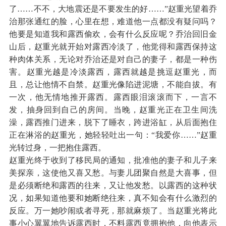
了……不不，大地震还是不要发生的好……”赵重光望着乔
治那张通红的脸，心里在想，难道他一点都没有疑问吗？
他要是知道我和露西偷欢，会有什么反应呢？乔治回旧金
山后，赵重光就开始对露西冷淡了，他觉得和露西保持这
种肉体关系，无论对乔治还是对自己的妻子，都是一种伤
害。赵重光越是冷淡露西，露西就越是挑逗赵重光，而
且，总让他情不自禁。赵重光像陷进泥塘，不能自拔。有
一次，他无情地推开露西。露西眼泪滚滚而下，一言不
发，抽身回到自己的房间。当晚，赵重光正在卫生间洗
澡，露西推门进来，脱下了睡衣，跨进浴缸，从后面抱住
正在淋浴的赵重光，她轻轻吐出一句：“我爱你……”赵重
光转过身，一把抱住露西。
赵重光终于收到了移民局的通知，批准他的妻子和儿子来
美探亲，这使他又喜又愁。与妻儿团聚自然是大喜事，但
是必须断绝和露西的往来，又让他发愁。以露西的这种状
况，如果知道他要和她断绝往来，真不知会有什么激烈的
反应。万一她吵闹或者寻死，那就麻烦了。当赵重光将此
事小心翼翼地告诉露西时，不料露西竟拥抱他，向他表示