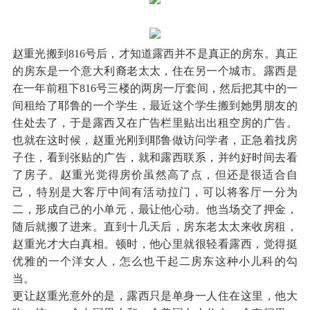
赵重光搬到816号后，才知道露西并不是真正的房东。真正
的房东是一个意大利裔老太太，住在另一个城市。露西是
在一年前租下816号三楼的两房一厅套间，然后把其中的一
间租给了耶鲁的一个学生，最近这个学生搬到她男朋友的
住处去了，于是露西又在广告栏里贴出出租空房的广告。
也就在这时候，赵重光刚到耶鲁做访问学者，正急着找房
子住，看到张贴的广告，就和露西联系，并约好时间去看
了房子。赵重光觉得房价虽然高了点，但还是很适合自
己，特别是大客厅中间有活动拉门，可以将客厅一分为
二，形成自己的小单元，最让他心动。他当场交了押金，
随后就搬了进来。直到十几天后，房东老太太来收房租，
赵重光才大白真相。顿时，他心里就很轻看露西，觉得挺
优雅的一个洋女人，怎么也干起二房东这种小儿科的勾
当。
更让赵重光意外的是，露西只是单身一人住在这里，他大