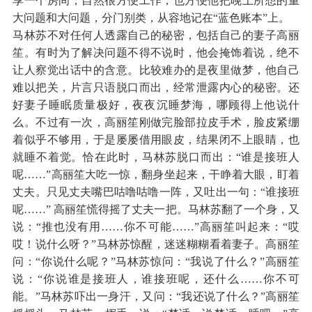
享一个房间，自然很方便工作，也方便他把晚上所想的重
大问题和大问题，分门别类，从容地记在“蓝色账本”上。
马林苏不对任何人透露自己的秘密，包括自己的妻子高丽
笙。有时为了解决问题不得不说时，他会掩饰着说，绝不
让人察觉出话中的含意。比较难办的是夜里做梦，他自己
难以把关，片言只语脱口而出，经常泄露内心的秘密。还
好妻子睡眠质量极好，夜夜沉睡梦海，哪顾得上他说什
么。不过有一次，高丽笙刚做完脸部拉皮手术，脸皮紧绷
着似乎不够用，于是屡屡借用眼皮，结果闭不上眼睛，也
就睡不着觉。恰在此时，马林苏脱口而出：“谁是接班人
呢……”高丽笙大吃一惊，翻身坐起来，干睁着大眼，盯着
丈夫。只见丈夫嘴巴咕噜咕噜一阵，又吐出一句：“谁接班
呢……” 高丽笙慌得摇了丈夫一把。马林苏翻了一个身，又
说：“推也没有用……你不可能……”高丽笙叫起来：“哎
哎！说什么呀？”马林苏惊醒，迷迷糊糊看着妻子。高丽笙
问：“你说什么呢？”马林苏惊问：“我说了什么？”高丽笙
说：“你说谁是接班人，谁接班呢，还什么……你不可
能。”马林苏吓出一身汗，又问：“我还说了什么？”高丽笙