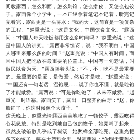
间教露西，怎么和面，怎么剁馅，怎么擀皮，又怎么包饺
子。露西像个小学生，一本正经拿着笔记本记着，听完记
完看完，露西更是一头雾水：“我的天，这简直是一项复杂
的工程。”赵重光说：“这是文化，中国饮食文化。”露西
问：“中国人每天吃饭都用这么多时间吗？”赵重光说：“这
是中国人的讲究。”露西非常惊讶，说：“我不明白，中国
人哪里来那么多的时间？”赵重光说：“中国人有时间，而
且中国人把吃放在最重要的位置上。中国有一句老话，叫
做民以食为天。”露西摇着头说：“不，不，吃不是最重要
的。最重要的是爱，是做爱，然后才是吃。”赵重光说：
“中国还有一句老话，温饱思……说了你也不懂，就是吃饱
了才能做爱。”露西说：“可是你吃饱了，从来不做爱。”赵
重光一时语塞。露西笑了，露出一口整齐的白牙：“赵，你
脸红了，你这时候像个大孩子。”
这天晚上，赵重光请露西美美地吃了一顿饺子，露西吃得
心花怒放。特别是吃到她自己包的饺子，她竟叫了起来，
虽然皮破馅散几乎成了糊汤，她照样全部吃完。赵重光把
多下的饺子，装在大塑料盒里，对露西说：“你明天带到公