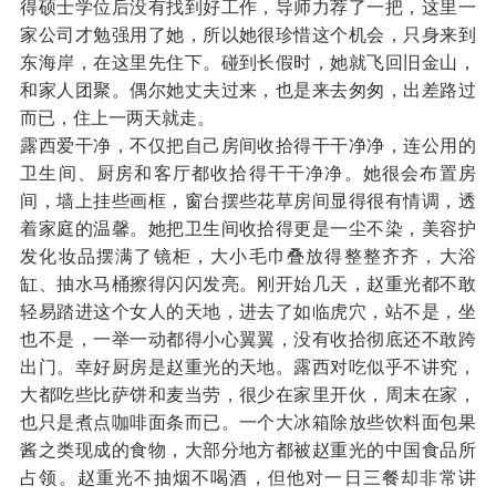
得硕士学位后没有找到好工作，导师力荐了一把，这里一
家公司才勉强用了她，所以她很珍惜这个机会，只身来到
东海岸，在这里先住下。碰到长假时，她就飞回旧金山，
和家人团聚。偶尔她丈夫过来，也是来去匆匆，出差路过
而已，住上一两天就走。
露西爱干净，不仅把自己房间收拾得干干净净，连公用的
卫生间、厨房和客厅都收拾得干干净净。她很会布置房
间，墙上挂些画框，窗台摆些花草房间显得很有情调，透
着家庭的温馨。她把卫生间收拾得更是一尘不染，美容护
发化妆品摆满了镜柜，大小毛巾叠放得整整齐齐，大浴
缸、抽水马桶擦得闪闪发亮。刚开始几天，赵重光都不敢
轻易踏进这个女人的天地，进去了如临虎穴，站不是，坐
也不是，一举一动都得小心翼翼，没有收拾彻底还不敢跨
出门。幸好厨房是赵重光的天地。露西对吃似乎不讲究，
大都吃些比萨饼和麦当劳，很少在家里开伙，周末在家，
也只是煮点咖啡面条而已。一个大冰箱除放些饮料面包果
酱之类现成的食物，大部分地方都被赵重光的中国食品所
占领。赵重光不抽烟不喝酒，但他对一日三餐却非常讲