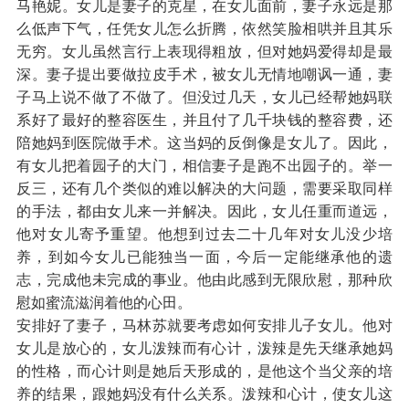
马艳妮。女儿是妻子的克星，在女儿面前，妻子永远是那
么低声下气，任凭女儿怎么折腾，依然笑脸相哄并且其乐
无穷。女儿虽然言行上表现得粗放，但对她妈爱得却是最
深。妻子提出要做拉皮手术，被女儿无情地嘲讽一通，妻
子马上说不做了不做了。但没过几天，女儿已经帮她妈联
系好了最好的整容医生，并且付了几千块钱的整容费，还
陪她妈到医院做手术。这当妈的反倒像是女儿了。因此，
有女儿把着园子的大门，相信妻子是跑不出园子的。举一
反三，还有几个类似的难以解决的大问题，需要采取同样
的手法，都由女儿来一并解决。因此，女儿任重而道远，
他对女儿寄予重望。他想到过去二十几年对女儿没少培
养，到如今女儿已能独当一面，今后一定能继承他的遗
志，完成他未完成的事业。他由此感到无限欣慰，那种欣
慰如蜜流滋润着他的心田。
安排好了妻子，马林苏就要考虑如何安排儿子女儿。他对
女儿是放心的，女儿泼辣而有心计，泼辣是先天继承她妈
的性格，而心计则是她后天形成的，是他这个当父亲的培
养的结果，跟她妈没有什么关系。泼辣和心计，使女儿这