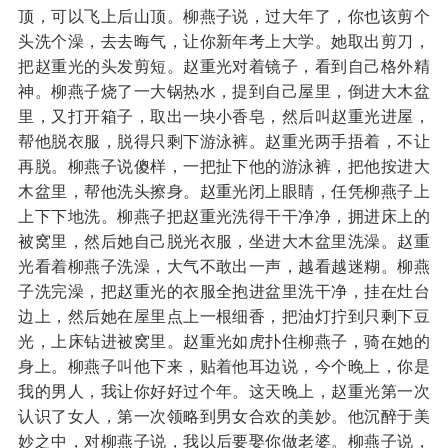
顶，可以飞上后山顶。柳燕子说，过大年了，你也该剪个
头洗个澡，去去晦气，让你新年考上大学。她取出剪刀，
把赵重光的头发剪短。赵重光对着镜子，看到自己格外精
神。柳燕子烧了一大锅热水，提到自己屋里，倒进大木盆
里，又打开箱子，取出一块小香皂，然后叫赵重光进屋，
帮他脱衣服，脱得只剩下游泳裤。赵重光两手捂着，不让
再脱。柳燕子说傻样，一把扯下他的游泳裤，把他按进大
木盆里，帮他洗头擦身。赵重光闭上眼睛，任凭柳燕子上
上下下地洗。柳燕子把赵重光洗得干干净净，拥进床上的
被窝里，然后她自己脱光衣服，坐进大木盆里洗澡。赵重
光看着柳燕子洗澡，大气不敢出一声，越看越迷糊。柳燕
子洗完澡，把赵重光的衣服全抱进盆里洗干净，挂在灶台
边上，然后她在屋里点上一根细香，把油灯拧到只剩下豆
光，上床钻进被窝里。赵重光如虎扑住柳燕子，骑在她的
身上。柳燕子叫他下来，贴着他耳边说，今个晚上，你是
我的男人，我让你好好过个年。这天晚上，赵重光第一次
认识了女人，第一次领略到男女合欢的美妙。他沉醉于美
妙之中，对柳燕子说，我以后要娶你做老婆。柳燕子说，