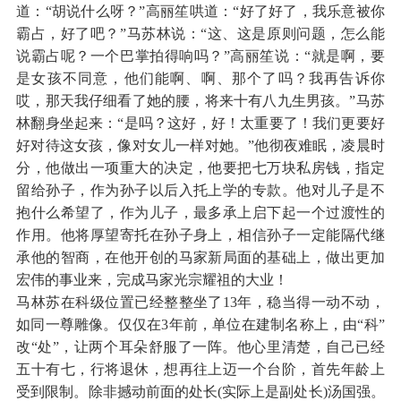
道：“胡说什么呀？”高丽笙哄道：“好了好了，我乐意被你
霸占，好了吧？”马苏林说：“这、这是原则问题，怎么能
说霸占呢？一个巴掌拍得响吗？”高丽笙说：“就是啊，要
是女孩不同意，他们能啊、啊、那个了吗？我再告诉你
哎，那天我仔细看了她的腰，将来十有八九生男孩。”马苏
林翻身坐起来：“是吗？这好，好！太重要了！我们更要好
好对待这女孩，像对女儿一样对她。”他彻夜难眠，凌晨时
分，他做出一项重大的决定，他要把七万块私房钱，指定
留给孙子，作为孙子以后入托上学的专款。他对儿子是不
抱什么希望了，作为儿子，最多承上启下起一个过渡性的
作用。他将厚望寄托在孙子身上，相信孙子一定能隔代继
承他的智商，在他开创的马家新局面的基础上，做出更加
宏伟的事业来，完成马家光宗耀祖的大业！
马林苏在科级位置已经整整坐了13年，稳当得一动不动，
如同一尊雕像。仅仅在3年前，单位在建制名称上，由“科”
改“处”，让两个耳朵舒服了一阵。他心里清楚，自己已经
五十有七，行将退休，想再往上迈一个台阶，首先年龄上
受到限制。除非撼动前面的处长(实际上是副处长)汤国强。