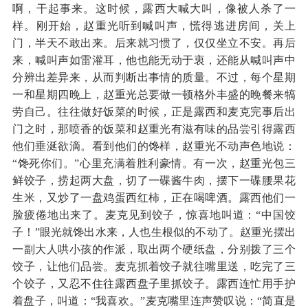
啊，干起事来。这时候，露西大喊大叫，像被人杀了一
样。刚开始，赵重光听到喊叫声，慌得逃进房间，关上
门，半天不敢出来。后来就习惯了，仅仅坐立不安。再后
来，喊叫声如雷灌耳，他也能无动于衷，还能从喊叫声中
分辨出差异来，从而判断出事情的质量。不过，每个星期
一和星期四晚上，赵重光总要做一顿格外丰盛的晚餐来犒
劳自己。往往做好饭菜的时候，正是露西和麦克完事后出
门之时，那喷香的饭菜和赵重光有滋有味的品尝引得露西
他们垂涎欲滴。看到他们的馋样，赵重光不动声色地说：
“馋死你们。”心里充满着胜利豪情。有一次，赵重光包三
鲜饺子，捞起两大盘，切了一碟酱牛肉，摆下一碟腰果花
生米，又炒了一盘鸡蛋西红柿，正在喝啤酒。露西他们一
脸疲倦地出来了。麦克见到饺子，惊喜地叫道：“中国饺
子！”眼光就馋出水来，人也生根似的不动了。赵重光摆出
一副大人哄小孩的作派，取出两个硬纸盘，分别拨了三个
饺子，让他们品尝。麦克抓着饺子就往嘴里送，吃完了三
个饺子，又忍不住往露西盘子里抓饺子。露西连忙用手护
着盘子，叫道：“我喜欢。”麦克嘴里连声赞叹说：“简直是