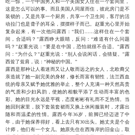
吃一惊，一个中国男人和一个美国女人住在一个套间里，
这是怎么可以的事。而且美国人同屋而住，彼此房门是不
装锁的，又是共享一个厨房，共享一个卫生间，客厅的活
动拉门也是聋子的耳朵，摆摆样子而已。赵重光心里开始
复杂起来，有一次他问露西：“我们……这样住在一个套
间，合适吗？”露西睁大眼睛，反问：“难道有什么问题
吗？”赵重光说：“要是在中国，恐怕就很不合适。”露西
问：“为什么？”赵重光说：“别人会说闲话，会猜疑。”露
西耸了耸肩，说：“神秘的中国。”
露西是那种让人着迷而又让人敬而远之的女人，北欧裔父
亲造就了她一副完美的身材，修长而富有韧性，法兰西血
统的母亲又赋予她优雅的举止，整个人充满一种天然高贵
的气质和少妇风韵，使她的相貌平添了生动而丰富的色
彩。她的目光永远是平视，态度彬彬有礼而不乏热情。当
她回到家里，脱下套装套裙而又换上休闲服装时，才露出
随和而温柔的性情。露西今年36岁，前脚已经迈进了中
年，由于她保养得好，看上去只有30出头。她丈夫是个会
计师，他们有一个女儿。她原先住在西海岸的旧金山，取