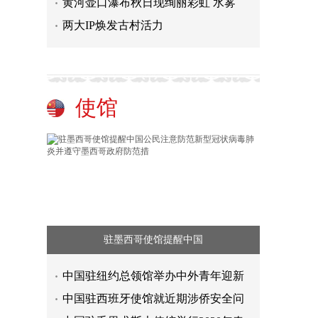
黄河壶口瀑布秋日现绚丽彩虹 水雾
两大IP焕发古村活力
使馆
驻墨西哥使馆提醒中国
中国驻纽约总领馆举办中外青年迎新
中国驻西班牙使馆就近期涉侨安全问