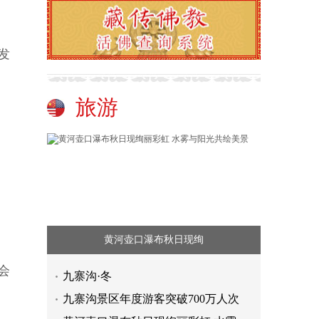
发
旅游
黄河壶口瀑布秋日现绚
会
九寨沟·冬
九寨沟景区年度游客突破700万人次