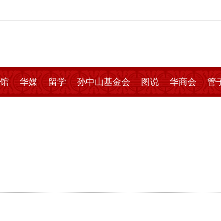
馆
华媒
留学
孙中山基金会
图说
华商会
管