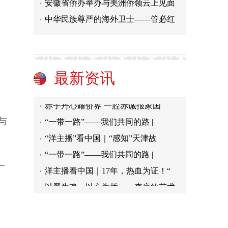
安徽省侨办举办与美洲侨领云上见面
中华民族尊严的海外卫士——管必红
合格的地球公民
江门观赏鱼首次“游”向欧盟 政企
最新资讯
《首席体验官》第五季|「闹新春」
赤子丹心耀侨界 一腔赤诚报家国
“一带一路”——我们共同的路 |
与
“洋主播”看中国｜“感知”天津故
“一带一路”——我们共同的路 |
洋主播看中国｜17年，热血为证！“
一
以墨为魂，以心为桥——李庚的艺术
“大师足迹 奋斗赞歌——张文新艺
合格的地球公民
江门观赏鱼首次“游”向欧盟 政企