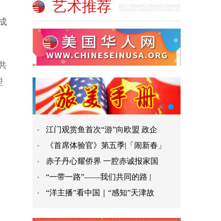
艺术推荐
成
共
理
江门观赏鱼首次“游”向欧盟 政企
《首席体验官》第五季|「闹新春」
赤子丹心耀侨界 一腔赤诚报家国
“一带一路”——我们共同的路 |
“洋主播”看中国｜“感知”天津故