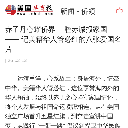
新闻
- 侨领
赤子丹心耀侨界 一腔赤诚报家国
—— 记美籍华人管必红的八张爱国名
片
|
26-02-13
远渡重洋，心系故土；身居海外，情牵
中华。美籍华人管必红，这位享誉海内外的
华人领袖，始终以赤子之心坚守家国情怀，
将个人发展与祖国命运紧密相连。从在美国
独立广场首升五星红旗，到奔走宣讲中国
梦，从践行 “一带一路” 倡议到捍卫中华民族