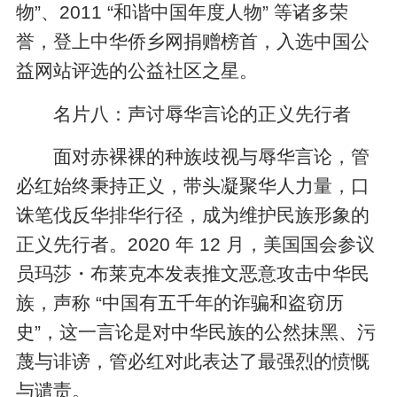
物”、2011 “和谐中国年度人物” 等诸多荣
誉，登上中华侨乡网捐赠榜首，入选中国公
益网站评选的公益社区之星。
名片八：声讨辱华言论的正义先行者
面对赤裸裸的种族歧视与辱华言论，管
必红始终秉持正义，带头凝聚华人力量，口
诛笔伐反华排华行径，成为维护民族形象的
正义先行者。2020 年 12 月，美国国会参议
员玛莎・布莱克本发表推文恶意攻击中华民
族，声称 “中国有五千年的诈骗和盗窃历
史”，这一言论是对中华民族的公然抹黑、污
蔑与诽谤，管必红对此表达了最强烈的愤慨
与谴责。