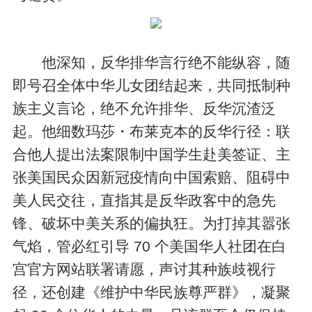
他深知，反华排华言行绝不能纵容，随
即号召全体中华儿女团结起来，共同抵制种
族主义言论，绝不允许排华、反华沉渣泛
起。他细数玛莎・布莱克本的反华行径：联
合他人提出法案限制中国学生赴美签证、主
张美国民众因新冠疫情向中国索赔、阻碍中
美人民交往，直指其是反华政客中的急先
锋、破坏中美关系的偏执狂。为打掉其嚣张
气焰，管必红引导 70 个美国华人社团在白
宫官方网站联署请愿，声讨其种族歧视行
径，还创建《维护中华民族尊严群》，凝聚