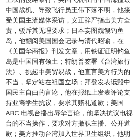
中国战机、导致飞行员王伟下落不明，他接
受美国主流媒体采访，义正辞严指出美方全
责，驳斥其无理要求；日本妄图觊觎钓鱼
岛，他翻阅美国国会记录与清代昭谕，在
《美国华商报》刊发文章，用铁证证明钓鱼
岛是中国固有领土；特朗普签署《台湾旅行
法》、挑起中美贸易战，他直言美方行为的
不当，坚定站在祖国立场；拜登发表诋毁中
国民主自由的言论，他在报纸上发表评论支
持亚裔学生抗议，要求其赔礼道歉；美国
ABC 电视台播出辱华言论，他坚决抗议电视
台的不当操作，要求对方撤职主播、公开道
歉；美方推动台湾加入世界卫生组织，他明