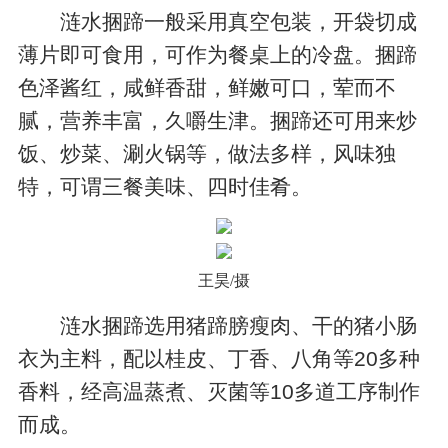
涟水捆蹄一般采用真空包装，开袋切成
薄片即可食用，可作为餐桌上的冷盘。捆蹄
色泽酱红，咸鲜香甜，鲜嫩可口，荤而不
腻，营养丰富，久嚼生津。捆蹄还可用来炒
饭、炒菜、涮火锅等，做法多样，风味独
特，可谓三餐美味、四时佳肴。
王昊/摄
涟水捆蹄选用猪蹄膀瘦肉、干的猪小肠
衣为主料，配以桂皮、丁香、八角等20多种
香料，经高温蒸煮、灭菌等10多道工序制作
而成。