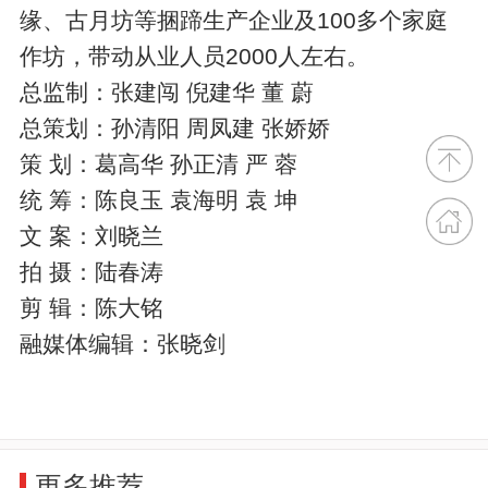
缘、古月坊等捆蹄生产企业及100多个家庭
作坊，带动从业人员2000人左右。
总监制：张建闯 倪建华 董 蔚
总策划：孙清阳 周凤建 张娇娇
策 划：葛高华 孙正清 严 蓉
统 筹：陈良玉 袁海明 袁 坤
文 案：刘晓兰
拍 摄：陆春涛
剪 辑：陈大铭
融媒体编辑：张晓剑
更多推荐