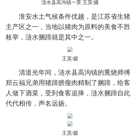
涟水县高沟镇一景 王昊/摄
淮安水土气候条件优越，是江苏省生猪
主产区之一，当地以猪肉为原料的美食不胜
枚举，涟水捆蹄就是其中之一。
王昊/摄
清道光年间，涟水县高沟镇的熏烧师傅
郑云福兄弟用猪蹄膀瘦肉精制了捆蹄，给客
人做下酒菜，受到食客追捧，涟水捆蹄自此
代代相传，声名远扬。
王昊/摄