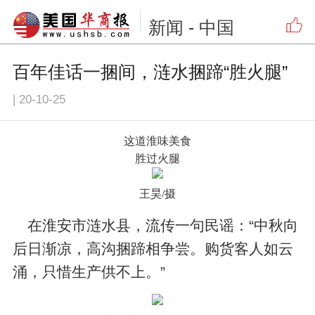
新闻
- 中国
百年佳话一捆间，涟水捆蹄“胜火腿”
|
20-10-25
这道淮味美食
胜过火腿
王昊/摄
在淮安市涟水县，流传一句民谣：“中秋向
后日渐凉，高沟捆蹄相争尝。购货客人如云
涌，只惜生产供不上。”