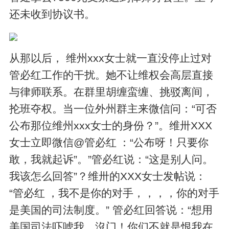
还未收到协议书。
从那以后， 维州xxx女士就一直没停止过对
管必红工作的干扰。她不让维权会高层直接
与律师联系。在群里胡缠蛮缠、挑驳离间，
抡班夺权。当一位外州群主来微信问：“可否
公布那位维州xxx女士的身份？”。维卅XXX
女士立即微信@管必红 ：“公布呀！只要你
敢，我就起诉”。”管必红说：“这是别人问。
我该怎么回答”？维卅的XXX女士发帖说：
“管必红 ，我不是你的对手，，，，你的对手
是美国的司法制度。” 管必红回答说：“想用
美国司法吓唬我。沒门！你们不就是恨我在