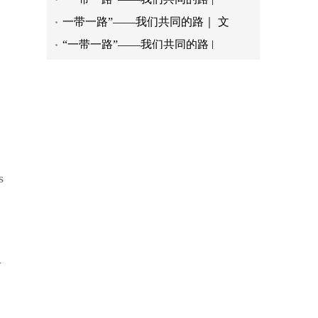
“一带一路”——我们共同的路 |
关于银行等服务单位在民众休息时间
“一带一路”——我们共同的路 |
，
“一带一路”——我们共同的路 |
海南省三亚市面向全球公开选聘 市
合格的地球公民
江门观赏鱼首次“游”向欧盟 政企
s
《首席体验官》第五季|「闹新春」
计