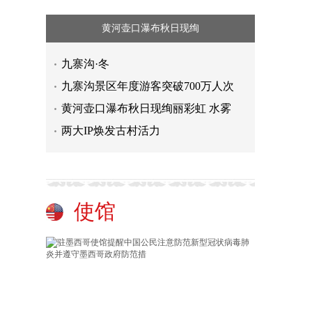
黄河壶口瀑布秋日现绚
九寨沟·冬
九寨沟景区年度游客突破700万人次
黄河壶口瀑布秋日现绚丽彩虹 水雾
两大IP焕发古村活力
使馆