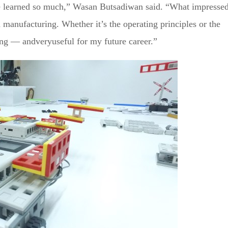
 learned so much,” Wasan Butsadiwan said. “What impresse
anufacturing. Whether it’s the operating principles or the
ting — andveryuseful for my future career.”