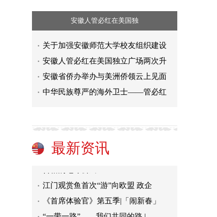
安徽人管必红在美国独
关于加强安徽师范大学校友组织建设
“一带一路”——我们共同的路 |
安徽人管必红在美国独立广场两次升
一带一路”——我们共同的路｜ 文
安徽省侨办举办与美洲侨领云上见面
“一带一路”——我们共同的路 |
中华民族尊严的海外卫士——管必红
关于银行等服务单位在民众休息时间
“一带一路”——我们共同的路 |
“一带一路”——我们共同的路 |
海南省三亚市面向全球公开选聘 市
最新资讯
合格的地球公民
江门观赏鱼首次“游”向欧盟 政企
《首席体验官》第五季|「闹新春」
“一带一路”——我们共同的路 |
一带一路”——我们共同的路｜ 文