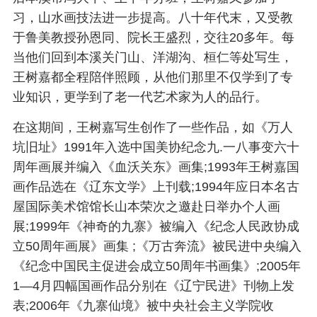
习，山水画技法进一步提高。八十年代末，又受教
于鲁美教授孙恩同、院长王盛烈，交往20多年。每
当他们回到本溪关门山、洋湖沟、桓仁等处写生，
王树嘉都全程陪伴照顾，从他们那里不仅学到了专
业知识，更学到了老一代艺术家为人的品行。
在这期间，王树嘉写生创作了一些作品，如《万人
坑旧址》1991年入选中国美协纪念九.一八事变六十
周年画展并编入《血沃关东》画集;1993年王树嘉国
画作品选在《辽东文学》上刊载;1994年应日本名古
屋国际美术馆馆长山本荣次之邀赴日举办个人画
展;1999年《神奇的九寨》被编入《纪念人民政协成
立50周年画展》画集 ;《万古奔流》被民进中央编入
《纪念中国民主促进会成立50周年书画集》;2005年
1—4月四幅国画作品分别在《辽宁民进》刊物上发
表;2006年《九寨仙境》被中央社会主义学院收