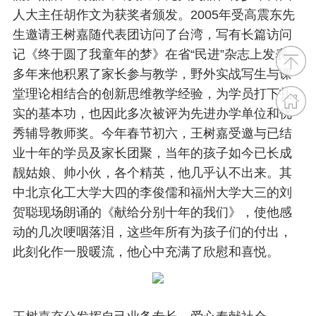
人大主任胡作文为获奖者颁发。2005年受高震东先
生邀请王树嘉随代表团访问了台湾，写有长篇访问
记《终于圆了我童年的梦》在省“民进”杂志上发表。
多年来他积累了家长参与教学，野外实战写生与课
堂理论相结合的创新思维教学经验，为学员打下扎
实的基本功，也因此多次被评为先进办学单位和优
秀辅导教师奖。今年春节初六，王树嘉受邀与已结
业十年的学员及家长团聚，当年的孩子如今已长成
靓姑娘、帅小伙，各个精英，他几乎认不出来。其
中北京化工大学大四的李俊儒和福州大学大三的刘
贺聪现场朗诵的《献给分别十年的我们》，使他感
动的几次哽咽落泪，这些年所有为孩子们的付出，
此刻化作一股暖流，他心中充满了欣慰和喜悦。