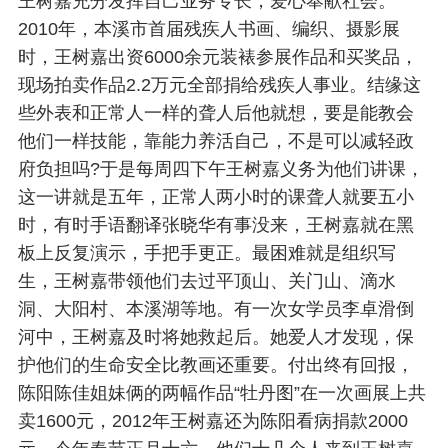
王树嘉充分发挥自己业务专长，爱心奉献社会。
2010年，本溪市首届残疾人书画、编织、摄影展
时，王树嘉出资6000余元装裱参展作品和买奖品，
现场拍卖作品2.2万元全部捐给残疾人事业。结缘这
些外表和正常人一样的聋人后他就想，要是能教会
他们一样技能，靠能力养活自己，不是可以减轻政
府负担吗?于是每周四下午王树嘉义务为他们讲课，
这一讲就是五年，正常人两小时的课聋人就要五小
时，有时手语翻译张晓华有事没来，王树嘉就在黑
板上反复演示，手把手更正。最困难就是组织写
生，王树嘉带领他们去过平顶山、关门山、滴水
洞、大阳村、本溪湖等地。有一次女学员李卓滑倒
河中，王树嘉及时将她救起后。她爱人才发现，保
护他们的生命安全比教画还重要。付出终有回报，
陈阳陈佳姐妹俩的两幅作品“牡丹图”在一次画展上共
卖1600元，2012年王树嘉还为陈阳看病捐款2000