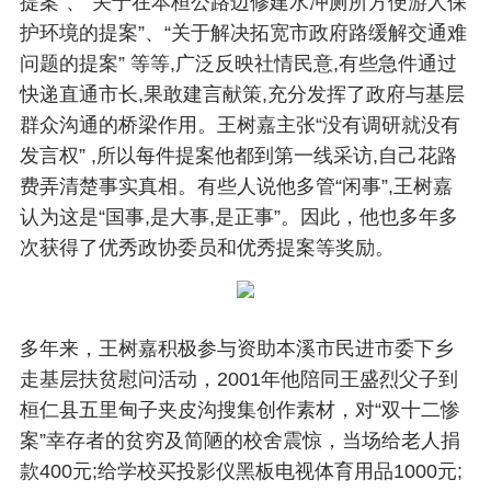
提案”、“关于在本桓公路边修建水冲厕所方便游人保
护环境的提案”、“关于解决拓宽市政府路缓解交通难
问题的提案” 等等,广泛反映社情民意,有些急件通过
快递直通市长,果敢建言献策,充分发挥了政府与基层
群众沟通的桥梁作用。王树嘉主张“没有调研就没有
发言权” ,所以每件提案他都到第一线采访,自己花路
费弄清楚事实真相。有些人说他多管“闲事”,王树嘉
认为这是“国事,是大事,是正事”。因此，他也多年多
次获得了优秀政协委员和优秀提案等奖励。
多年来，王树嘉积极参与资助本溪市民进市委下乡
走基层扶贫慰问活动，2001年他陪同王盛烈父子到
桓仁县五里甸子夹皮沟搜集创作素材，对“双十二惨
案”幸存者的贫穷及简陋的校舍震惊，当场给老人捐
款400元;给学校买投影仪黑板电视体育用品1000元;