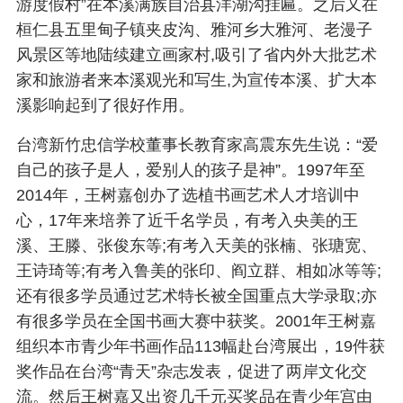
游度假村”在本溪满族自治县洋湖沟挂匾。之后又在
桓仁县五里甸子镇夹皮沟、雅河乡大雅河、老漫子
风景区等地陆续建立画家村,吸引了省内外大批艺术
家和旅游者来本溪观光和写生,为宣传本溪、扩大本
溪影响起到了很好作用。
台湾新竹忠信学校董事长教育家高震东先生说：“爱
自己的孩子是人，爱别人的孩子是神”。1997年至
2014年，王树嘉创办了选植书画艺术人才培训中
心，17年来培养了近千名学员，有考入央美的王
溪、王滕、张俊东等;有考入天美的张楠、张瑭宽、
王诗琦等;有考入鲁美的张印、阎立群、相如冰等等;
还有很多学员通过艺术特长被全国重点大学录取;亦
有很多学员在全国书画大赛中获奖。2001年王树嘉
组织本市青少年书画作品113幅赴台湾展出，19件获
奖作品在台湾“青天”杂志发表，促进了两岸文化交
流。然后王树嘉又出资几千元买奖品在青少年宫由