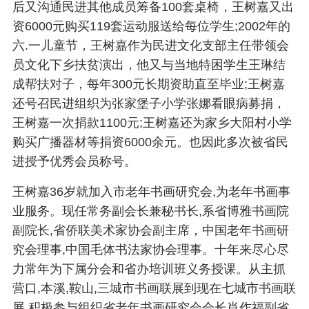
后又沟通民进其他成员筹备100套桌椅，王树嘉又出
资6000元购买119套运动服送给每位学生;2002年的
六.一儿童节，王树嘉作为民进文化支部主任带领会
员文化下乡扶贫演出，他又与当地特困学生王琳结
成帮扶对子，每年300元长期资助直至毕业;王树嘉
还号召民进组织为张家堡子小学张娜看眼病募捐，
王树嘉一次捐款1100元;王树嘉还为家乡大阳村小学
购买广播器材等捐资6000余元。也因此多次被省民
进授予优秀会员称号。
王树嘉36岁就加入市老年书画研究会,为老年书画事
业服务。现任常务副会长兼秘书长,系省博雅书画院
副院长,省侨联美术家协会副主席，中国老年书画研
究会理事,中国毛体书法家协会理事。十年来尽心尽
力常年为下属分会和省办培训班义务授课。从主抓
营口,本溪,鞍山,三城市书画联展到现在七城市书画联
展,积极参与组织省老年书画研究会会长肖作福副省