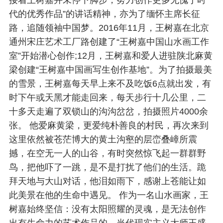
代的优秀作品”的讲话精神，亦为了缅怀主席长征
路，追随领袖中国梦。2016年11月，王树嘉在北京
通州宋庄艺术工厂路创建了“王树嘉中国山水画工作
室”开始潜心创作;12月，王树嘉和爱人进驻陕北麻黄
梁创建“王树嘉中国画写生创作基地”。为了拍摄最美
的雪景，王树嘉每天早上来不及吃饭6点就出发，有
时下午或天黑才能走回来，每天步行十几公里，二
十多天走遍了双锁山的沟沟岔岔，拍摄照片4000余
张。 他爱麻黄梁，更爱纯朴善良的村民，再次来到
这里依然被苍茫博大的黄土沟壑的层峦叠嶂所震
撼，在空无一人的山谷，有时突然惊飞起一群群野
鸟，把他吓了一跳，是不是打扰了他们的生活。跪
拜天地与大山对话，他泪如雨下，感谢上苍能让如
此美景在他的生命中遇见。 作为一名山水画家，王
树嘉始终坚信：没有太阳照耀的灵魂，是无法创作
出有生命力的艺术作品的。当代现实主义大师王盛