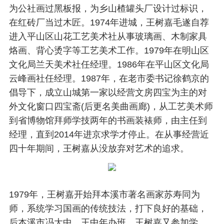
为公社画过黑板报，为乡山楂罐头厂设计过标识，
在红砖厂当过木匠。1974年进城，王树嘉毛遂自荐
进入平山区山花工艺美术社从事玻璃画、木制家具
烙画、背心烫字等工艺美术工作。1979年在明山区
文化局兰天美术社任经理。1986年在平山区文化局
云峰画社任经理。1987年，在老市委书记徐鹤京的
倡导下，成立山城第一家以经营文房四宝为主的对
外文化窗口四宝斋(后更名美曲画廊)，从工艺美术师
到省博物馆拜师学技两年的书画装裱师，由主任到
经理，直到2014年进京求学才停止。在从事经营近
四十年期间，王树嘉从没放弃对艺术的追求。
1979年，王树嘉开始拜本溪市著名画家苏寿同为
师，系统学习国画的传统技法，打下良好的基础，
后本溪市冯大中、王中年办班，王树嘉又参加学