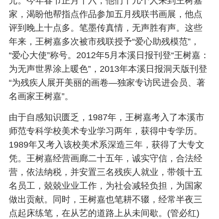
元。今年春节正月十六，他们十几个人来到王树嘉
家，渴盼他帮指点作品参加五月残联书画展，他点
评到晚上十点多。笔墨传真情，无声胜有声。这些
年来，王树嘉多次被市残联授予“爱心助残模范”，
“爱心大使”称号。2012年5月本溪日报刊登“王树嘉：
为无声世界涂上暖色”，2013年本溪日报洞天版刊登
“为残疾人展开美丽的画卷—独家专访民进会员、著
名画家王树嘉”。
由于自感知识匮乏，1987年，王树嘉考入了本溪市
师范专科学校美术专业学习两年，获得中专学历。
1989年又考入该校美术系深造三年，获得了大专文
凭。王树嘉经营画廊二十五年，诚实守信，合法经
营，依法纳税，并安置三名残疾人就业，带领十五
名员工，兢兢业业工作，为社会减轻负担，为国家
做出贡献。同时，王树嘉也笔耕不辍，经常半夜三
点起床练笔，在从艺的道路上从未间歇。(管必红)