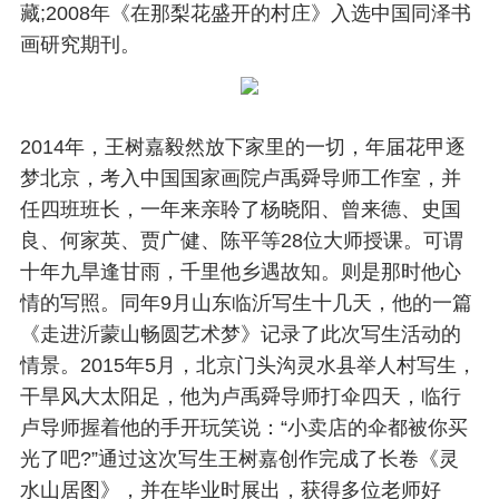
藏;2008年《在那梨花盛开的村庄》入选中国同泽书
画研究期刊。
2014年，王树嘉毅然放下家里的一切，年届花甲逐
梦北京，考入中国国家画院卢禹舜导师工作室，并
任四班班长，一年来亲聆了杨晓阳、曾来德、史国
良、何家英、贾广健、陈平等28位大师授课。可谓
十年九旱逢甘雨，千里他乡遇故知。则是那时他心
情的写照。同年9月山东临沂写生十几天，他的一篇
《走进沂蒙山畅圆艺术梦》记录了此次写生活动的
情景。2015年5月，北京门头沟灵水县举人村写生，
干旱风大太阳足，他为卢禹舜导师打伞四天，临行
卢导师握着他的手开玩笑说：“小卖店的伞都被你买
光了吧?”通过这次写生王树嘉创作完成了长卷《灵
水山居图》，并在毕业时展出，获得多位老师好