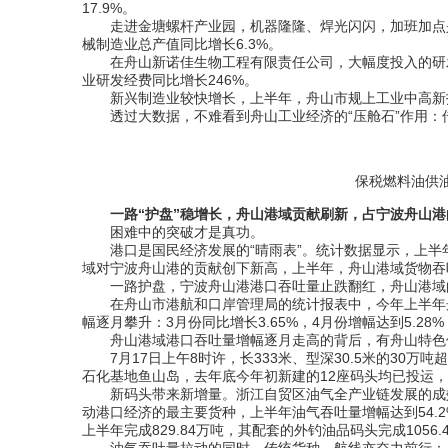
17.9%。
走进金塘螺杆产业园，机器隆隆、焊光闪闪，加班加点是
械制造业总产值同比增长6.3%。
在舟山新诺佳生物工程有限责任公司，大幅度投入的研发
业研发经费同比增长246%。
新兴制造业较快增长，上半年，舟山市规上工业中高新技术产
透过大数据，不难看到舟山工业经济的“压舱石”作用：
保税燃料油供油
一路“护盘”稳增长，舟山港域贡献刷新，占宁波舟山港的4
困难中的突破才是真功。
港口是国民经济发展的“晴雨表”。统计数据显示，上半年，
域对宁波舟山港的贡献创下新高，上半年，舟山港域货物吞吐
一路护盘，宁波舟山港港口吞吐量止跌翻红，舟山港域
在舟山市港航和口岸管理局的统计报表中，今年上半年舟山
幅逐月攀升：3月份同比增长3.65%，4月份增幅达到5.28
舟山港域港口吞吐量增幅逐月走高的背后，有舟山特色优势
7月17日上午8时许，长333米、型深30.5米的30万
石化基地鱼山岛，去年底今年初新建的12座码头均已投运
新码头带来新增量。浙江自贸区油气全产业链发展的成效
动港口经济的最主要货种，上半年油气吞吐量增幅达到54.2
上半年完成829.84万吨，其配套的外钓油品码头完成1056.4