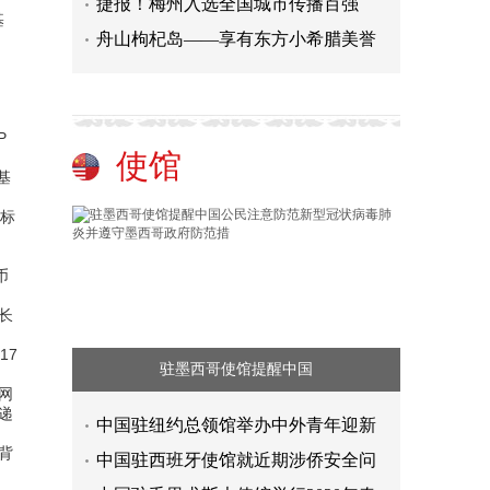
捷报！梅州入选全国城市传播百强
基
舟山枸杞岛——享有东方小希腊美誉
P
使馆
基
指标
，
币
长
17
驻墨西哥使馆提醒中国
网
递
中国驻纽约总领馆举办中外青年迎新
背
中国驻西班牙使馆就近期涉侨安全问