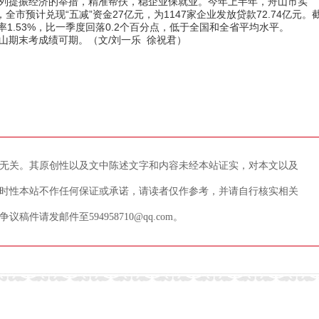
提振经济的举措，精准帮扶，稳企业保就业。今年上半年，舟山市实
市预计兑现“五减”资金27亿元，为1147家企业发放贷款72.74亿元。
率1.53%，比一季度回落0.2个百分点，低于全国和全省平均水平。
期末考成绩可期。（文/刘一乐 徐祝君）
无关。其原创性以及文中陈述文字和内容未经本站证实，对本文以及
时性本站不作任何保证或承诺，请读者仅作参考，并请自行核实相关
请发邮件至594958710@qq.com。