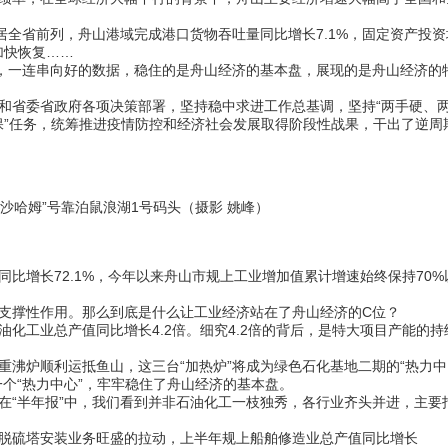
全省前列，舟山港域完成港口货物吞吐量同比增长7.1%，固定资产投资
加快恢复……
，一连串向好的数据，稳住的是舟山经济的基本盘，展现的是舟山经济的
省委省政府各项决策部署，坚持稳中求进工作总基调，坚持“两手硬、
六保”任务，统筹推进疫情防控和经济社会发展取得阶段性战果，干出了逆周
船“沙哈姆”号靠泊鼠浪湖1号码头（摄影 姚峰）
增长72.1%，今年以来舟山市规上工业增加值累计增速始终保持70%
撑性作用。那么到底是什么让工业经济站在了舟山经济的C位？
工业总产值同比增长4.2倍。细究4.2倍的背后，是特大项目产能的持
炉顺利运抵鱼山，这三台“加热炉”将成为绿色石化基地二期的“热力中
个“热力中心”，牢牢稳住了舟山经济的基本盘。
“半年报”中，我们看到并非石油化工一枝独秀，各行业齐头并进，主要
硫塔安装业务旺盛的拉动，上半年规上船舶修造业总产值同比增长