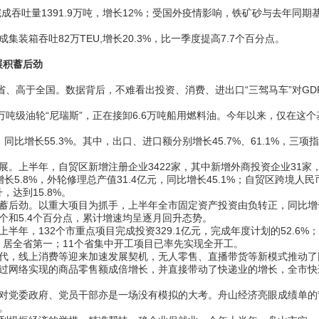
完成吞吐量1391.9万吨，增长12%；受国外疫情影响，铁矿砂与去年同期
吞吐82万TEU,增长20.3%，比一季度提高7.7个百分点。
展积蓄后劲
省、高于全国。数据背后，不难看出投资、消费、进出口“三驾马车”对GD
级油轮“尼瑞斯”，正在接卸6.6万吨船用燃料油。今年以来，仅在这个
增长55.3%。其中，出口、进口额分别增长45.7%、61.1%，三项
上半年，自贸区新增注册企业3422家，其中新增外商投资企业31家
长5.8%，外轮修理总产值31.4亿元，同比增长45.1%；自贸区跨境人民
，达到15.8%。
后劲。以重大项目为抓手，上半年全市固定资产投资由负转正，同比增
.8个和5.4个百分点，累计增速均呈逐月回升态势。
132个市重点项目完成投资329.1亿元，完成年度计划的52.6%；
4%，居全省第一；11个省集中开工项目已率先实现全开工。
，线上消费等迎来加速发展契机，无人零售、直播带货等新模式推动了
过网络实现的商品零售额成倍增长，并直接带动了快递业的增长，全市快
党委政府、党员干部亦是一场没有模拟的大考。舟山经济亮眼成绩单的
。