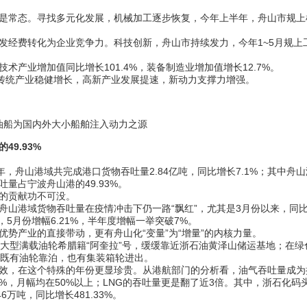
常态。寻找多元化发展，机械加工逐步恢复，今年上半年，舟山市规上
经费转化为企业竞争力。科技创新，舟山市持续发力，今年1~5月规上
业增加值同比增长101.4%，装备制造业增加值增长12.7%。
传统产业稳健增长，高新产业发展提速，新动力支撑力增强。
船为国内外大小船舶注入动力之源
9.93%
舟山港域共完成港口货物吞吐量2.84亿吨，同比增长7.1%；其中舟山
量占宁波舟山港的49.93%。
的贡献功不可没。
港域货物吞吐量在疫情冲击下仍一路“飘红”，尤其是3月份以来，同
%，5月份增幅6.21%，半年度增幅一举突破7%。
产业的直接带动，更有舟山化“变量”为“增量”的内核力量。
吨超大型满载油轮希腊籍“阿奎拉”号，缓缓靠近浙石油黄泽山储运基地；在绿
，既有油轮靠泊，也有集装箱轮进出。
，在这个特殊的年份更显珍贵。从港航部门的分析看，油气吞吐量成为
%，月幅均在50%以上；LNG的吞吐量更是翻了近3倍。其中，浙石化码
6万吨，同比增长481.33%。