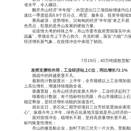
省水平，令人瞩目。
翻开舟山经济“半年报”：外贸进出口三项指标增速均位居
速比一季度提高8.8个百分点，商贸、服务业、投资等领域
乘风破浪，逆势增长。沉甸甸的经济“半年报”来之不易
色亮点，彰显的是舟山发展的硬核力量。
在疫情大考的特殊之年，舟山市委市政府贯彻落实中央和
战赢”，带领全市上下齐心协力、共克时艰，落实“六稳”“
经济增长新气象，在疫情冲击中体现了韧劲。
7月19日，40万吨级散货
发挥支撑性作用，工业经济站上C位，同比增长72.1%
挑战中的跨越更显不凡。
最新统计数据显示：上半年，全市规模以上工业增加值同比
上高位增长，增速持续领跑全省。
毋庸置疑，在舟山经济的发展大局中，工业经济起到了支
细看统计数据，有个指标特别亮眼：舟山市规模以上石油化
稳定释放，是经济增长动能的加速迭代。
就在近日，浙石化二期芳烃项目三台芳烃装置抽余液塔重沸
心”。纵观今年上半年，绿色石化基地无疑就是舟山经济的一
面对疫情冲击，稳增长不易，坚持高质量增长更不易。在
标均恢复性增长：
舟山的修造船企业，如时下的三伏天一片火热。受船舶脱