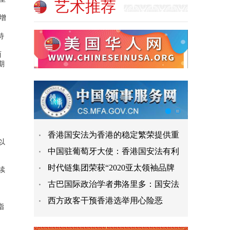
艺术推荐
增
特
两
期
香港国安法为香港的稳定繁荣提供重
以
中国驻葡萄牙大使：香港国安法有利
时代链集团荣获“2020亚太领袖品牌
续
古巴国际政治学者弗洛里多：国安法
西方政客干预香港选举用心险恶
指