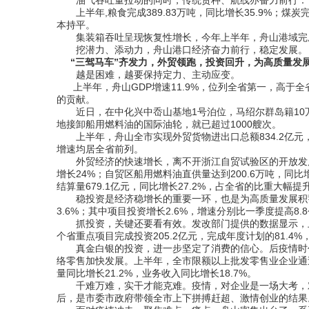
油气吞吐量拉动的同时，传统货种、航线亦奋力前行：
上半年,粮食完成389.83万吨，同比增长35.9%；煤炭
本持平。
集装箱吞吐呈现恢复性增长，今年上半年，舟山港域完成集装箱
挖潜力、添动力，舟山港口经济奋力前行，稳定发展。
“三驾马车”齐发力，外贸领跑，投资回升，为高质量发
越是困难，越要保持定力、主动应变。
上半年，舟山GDP增速11.9%，位列全省第一，高于全
的贡献。
近日，在中化兴中岙山基地1号泊位，马绍尔群岛籍10万吨
地接卸船用燃料油的国际油轮，就已超过1000艘次。
上半年，舟山全市实现外贸货物进出口总额834.2亿元，同比
增速均居全省前列。
外贸经济的快速增长，离不开浙江自贸试验区的开放发展。
增长24%；自贸区船用燃料油直供量达到200.6万吨，同比增
结算量679.1亿元，同比增长27.2%，占全省的比重大幅提升
稳投资是经济稳增长的重要一环，也是为高质量发展积蓄
3.6%；其中项目投资增长2.6%，增速分别比一季度提高8
抓投资，关键还要看有效。发改部门提供的数据显示，上半年，
个省重点项目完成投资205.2亿元，完成年度计划的81.
真金白银的投资，进一步坚定了消费的信心。后疫情时代
络零售加快发展。上半年，全市限额以上批发零售业企业通
量同比增长21.2%，业务收入同比增长18.7%。
千难万难，实干才能克难。疫情，对企业是一场大考，对
后，是市委市政府带领全市上下拼搏赶超、激情创业的结果