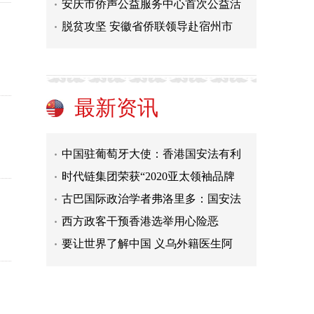
安庆市侨声公益服务中心首次公益活
脱贫攻坚 安徽省侨联领导赴宿州市
乘风破浪 逆势增长 ——从“半年
最新资讯
香港国安法为香港的稳定繁荣提供重
中国驻葡萄牙大使：香港国安法有利
时代链集团荣获“2020亚太领袖品牌
古巴国际政治学者弗洛里多：国安法
西方政客干预香港选举用心险恶
要让世界了解中国 义乌外籍医生阿
新华国际时评:西方政客干预香港选
多国政党政要支持中国维护香港繁荣
陕历博穿越千年的“姐姐”们拍了拍