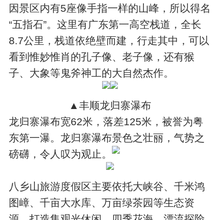
因景区内有5座像手指一样的山峰，所以得名
“五指石”。这里有广东第一高空栈道，全长
8.7公里，栈道依绝壁而建，行走其中，可以
看到惟妙惟肖的孔子像、老子像，还有猴
子、大象等鬼斧神工的大自然杰作。
▲丰顺龙归寨瀑布
龙归寨瀑布宽62米，落差125米，被誉为粤
东第一瀑。龙归寨瀑布景色之壮丽，气势之
磅礴，令人叹为观止。
八乡山旅游度假区主要依托大峡谷、千米鸿
图嶂、千亩大水库、万亩绿茶园等生态资
源，打造集观光休闲、四季花海、漂流探险