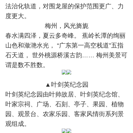
法治化轨道，对围龙屋的保护范围更广、力
度更大。
梅州，风光旖旎
春水满四泽，夏云多奇峰。 蕉岭长潭的绚丽
山色和潋滟水光， “广东第一高空栈道”五指
石天道， 世外桃源桥溪古韵…… 梅州美景可
谓是数不胜数。
▲叶剑英纪念园
叶剑英纪念园由叶帅故居、叶剑英纪念馆、
叶家宗祠、广场、石刻、亭子、果园、植物
园、观景台、农家乐园、客家风情街系列景
观组成。