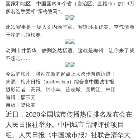
国家和地区，中国国内30个省（自治区、直辖市）的1.9万
多名选手竞相“亲梅逐马”。
此次赛事是一场人文内涵丰富、赛道环境优美、空气清新
干净的马拉松赛。
动则市井繁华，静则悠然恬适。这就是梅州！让你来了就
不想走……
今后的梅州，将站在新的起点上大跨步向前迈进！
来源：梅州日报（mzrbweixin）综合自中国城市报
摄影记者：高讯、钟小丰、连志城、吴腾江、林翔
编辑：廖玉芳
审核：梁松春
近日，2020全国城市传播热度排名发布会在
人民日报社举办。中国城市品牌评价项目
组、人民日报《中国城市报》社联合清华大