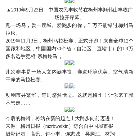
▲2019年9月23日，中国农民丰收节在梅州丰顺韩山丰收广
场拉开序幕。
跑一场马，爱一座城。爱跑步的你，千万不能错过梅州马
拉松。
2019年11月3日，梅州马拉松赛，正式开跑！来自全球12个
国家和地区，中国国内30个省（自治区、直辖市）的1.9万
多名选手竞相“亲梅逐马”。
此次赛事是一场人文内涵丰富、赛道环境优美、空气清新
干净的马拉松赛。
动则市井繁华，静则悠然恬适。这就是梅州！让你来了就
不想走……
今后的梅州，将站在新的起点上大跨步向前迈进！
来源：梅州日报（mzrbweixin）综合自中国城市报
摄影记者：高讯、钟小丰、连志城、吴腾江、林翔