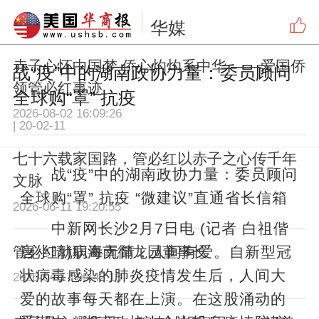
华媒
更多推荐
赤子心怀中国梦 侨心灼灼系中华 ——爱国侨
战“疫”中的湖南政协力量：委员顾问
领管必红事迹
全球购“罩” 抗疫
2026-08-02 16:09:26
|
20-02-11
七十六载家国路，管必红以赤子之心传千年
战“疫”中的湖南政协力量：委员顾问
文脉
全球购“罩” 抗疫 “微建议”直通省长信箱
2026-06-11 19:20:55
中新网长沙2月7日电 (记者 白祖偕
管必红就职海南御龙园董事长
唐小晴)病毒无情，人间有爱。自新型冠
状病毒感染的肺炎疫情发生后，人间大
2026-04-17 09:42:13
爱的故事每天都在上演。在这股涌动的