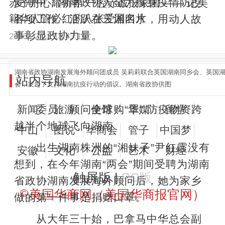
爱潮中，湖南政协人全力投身疫情防控
赤子丹心耀侨界 一腔赤诚报家国 —— 记美
籍华人管必红的八张爱国名片
各项工作，活跃在三湘四水，用动人故
事彰显政协力量。
2026-02-13 18:43:11
湖南省政协湖南发展海外顾问团成员 吴莉莉联合英国湖南同乡会、英国
站内导航
会，发起了支持湖南抗疫行动的倡议。湖南省政协供图
新闻
旅游
使馆
华媒
留学
委员、顾问全球购“罩” 防疫物资跨
越半个地球飞向湖南
中山
图说
华商会
管子
中国梦
出生湖南株洲的“湘妹子”尹红霞没有
安徽
文化
公益
艺术
财经
想到，在今年湖南“两会”期间受聘为湖南
触屏版 |
PC版
省政协湖南发展海外顾问后，她为家乡
©
美国华商网（美国华商报官网）
做的第一件事是捐赠口罩。
从大年三十始，巴拿马中华总会副