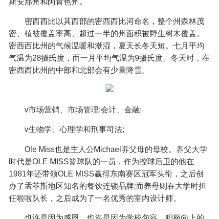
斯安那州和阿肯色州。
密西西比以其西部的密西西比河命名，整个州森林茂
密、植被覆盖率高、超过一半的州面积被野生树木覆盖。
密西西比州的气候温暖和潮湿，夏天长冬天短。七月平均
气温为28摄氏度，而一月平均气温为9摄氏度。冬天时，在
密西西比州的中部和北部会有少量降雪。
v市场营销、市场管理;会计、金融;
v生物学、心理学和刑事司法;
Ole Miss也是主人公Michael养父母的母校。养父大学
时代是OLE MISS篮球队的一员，作为控球后卫的他在
1981年还带领OLE MISS赢得东南赛区冠军头衔，之后创
办了孟菲斯地区知名的餐饮连锁品牌;而养母则在大学时担
任啦啦队长，之后成为了一名优秀的室内设计师。
也许是因为感恩，也许是因为学校包容、积极向上的