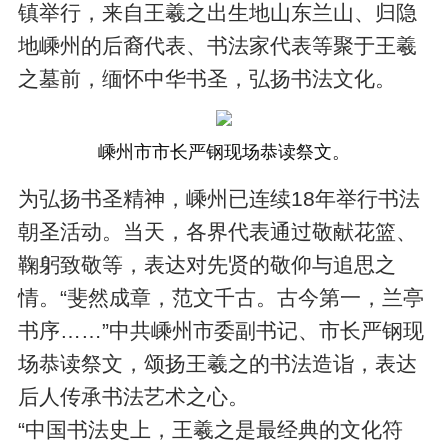
镇举行，来自王羲之出生地山东兰山、归隐
地嵊州的后裔代表、书法家代表等聚于王羲
之墓前，缅怀中华书圣，弘扬书法文化。
嵊州市市长严钢现场恭读祭文。
为弘扬书圣精神，嵊州已连续18年举行书法
朝圣活动。当天，各界代表通过敬献花篮、
鞠躬致敬等，表达对先贤的敬仰与追思之
情。“斐然成章，范文千古。古今第一，兰亭
书序……”中共嵊州市委副书记、市长严钢现
场恭读祭文，颂扬王羲之的书法造诣，表达
后人传承书法艺术之心。
“中国书法史上，王羲之是最经典的文化符