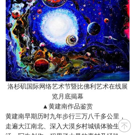
洛杉矶国际网络艺术节暨比佛利艺术在线展
览月底揭幕
▲黄建南作品鉴赏
黄建南早期历时九年步行三万八千多公里，
走遍大江南北、深入大漠乡村城镇体验生