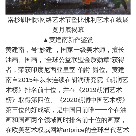
洛杉矶国际网络艺术节暨比佛利艺术在线展
览月底揭幕
▲黄建南新作鉴赏
黄建南，号“妙建”，国家一级美术师，擅长
油画、国画，“全球公益联盟金质勋章”获得
者，荣获印度尼西亚皇室“伯爵”爵位。黄建
南自2015年以来连续在胡润研究院《胡润艺
术榜》排名前十位，并在《2019胡润艺术
榜》取得第四位、《2020胡润中国艺术榜》
第三位的好成绩，是中国目前唯一一个在油
画和国画两个领域同时排名前十位的画家，
在欧美艺术权威网站artprice的全球当代艺术