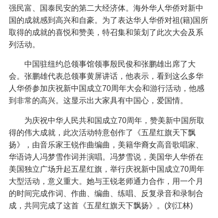
强民富、国泰民安的第二大经济体。海外华人华侨对新中
国的成就感到高兴和自豪。为了表达华人华侨对祖(籍)国所
取得的成就的喜悦和赞美，特召集和策划了此次大会及系
列活动。
中国驻纽约总领事馆领事殷民俊和张鹏雄出席了大
会。张鹏雄代表总领事黄屏讲话，他表示，看到这么多华
人华侨参加庆祝新中国成立70周年大会和游行活动，他感
到非常的高兴。这显示出大家具有中国心，爱国情。
为庆祝中华人民共和国成立70周年，赞美新中国所取
得的伟大成就，此次活动特意创作了《五星红旗天下飘
扬》，由音乐家王锐作曲编曲，美籍华裔女高音歌唱家、
华语诗人冯梦雪作词并演唱。冯梦雪说，美国华人华侨在
美国独立广场升起五星红旗，举行庆祝新中国成立70周年
大型活动，意义重大。她与王锐老师通力合作，用一个月
的时间完成作词、作曲、编曲、练唱、反复录音和录制合
成，共同完成了这首《五星红旗天下飘扬》。(刘江林)