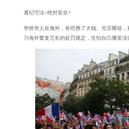
遵纪守法=绝对安全?
华侨华人在海外，有些挣了大钱、光宗耀祖，
习海外繁复冗长的处罚规定，生怕自己哪里没