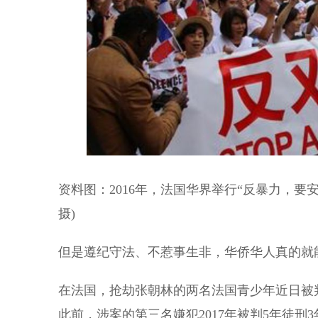
资料图：2016年，法国华界举行“反暴力，要
摄)
但是遵纪守法、不惹事生非，华侨华人真的就
在法国，抢劫张朝林的两名法国青少年近日被判
此前，涉案的第三名嫌犯2017年被判5年徒刑