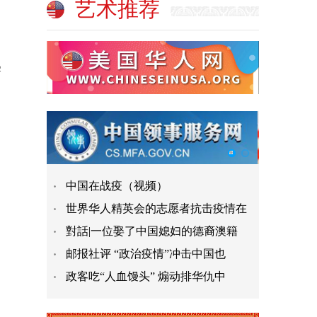
艺术推荐
学
中国在战疫（视频）
世界华人精英会的志愿者抗击疫情在
對話|一位娶了中国媳妇的德裔澳籍
邮报社评 “政治疫情”冲击中国也
政客吃“人血馒头” 煽动排华仇中