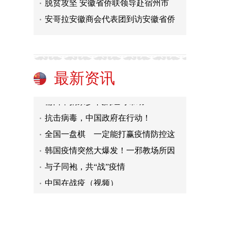
脱贫攻坚 安徽省侨联领导赴宿州市
中国在战疫（视频）
安哥拉安徽商会代表团到访安徽省侨
世界华人精英会的志愿者抗击疫情在
對話|一位娶了中国媳妇的德裔澳籍
邮报社评 “政治疫情”冲击中国也
政客吃“人血馒头” 煽动排华仇中
最新资讯
需口罩捐家乡 代购组可帮助
抗击病毒，中国政府在行动！
全国一盘棋 一定能打赢疫情防控这
韩国疫情突然大爆发！一邪教场所因
与子同袍，共“战”疫情
中国在战疫（视频）
世界华人精英会的志愿者抗击疫情在
對話|一位娶了中国媳妇的德裔澳籍
邮报社评 “政治疫情”冲击中国也