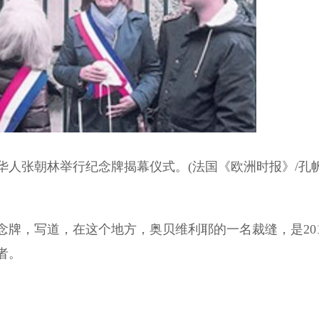
华人张朝林举行纪念牌揭幕仪式。(法国《欧洲时报》/孔
纪念牌，写道，在这个地方，奥贝维利耶的一名裁缝，是201
者。
。