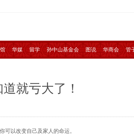
馆
华媒
留学
孙中山基金会
图说
华商会
管
知道就亏大了！
是你可以改变自己及家人的命运。