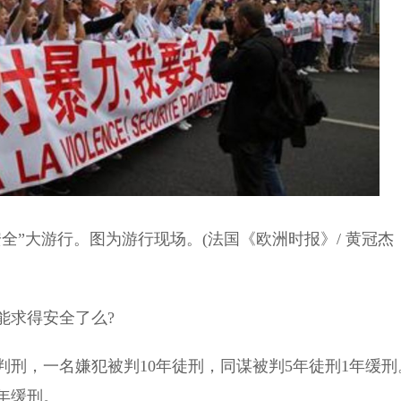
安全”大游行。图为游行现场。(法国《欧洲时报》/ 黄冠杰
能求得安全了么?
刑，一名嫌犯被判10年徒刑，同谋被判5年徒刑1年缓刑
3年缓刑。