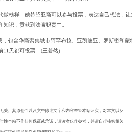
代做榜样。她希望亚裔可以参与投票，表达自己想法，让
和知识，贡献到法官职责中。
选民，包含华裔聚集城市阿罕布拉、亚凯迪亚、罗斯密和蒙
前11天都可投票。(王若然)
无关。其原创性以及文中陈述文字和内容未经本站证实，对本文以及
时性本站不作任何保证或承诺，请读者仅作参考，并请自行核实相关
请发邮件至594958710@qq.com。