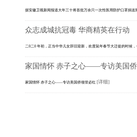
据安徽卫视新闻报道大年三十将首批万余只一次性医用防护口罩捐送到武
众志成城抗冠毒 华商精英在行动
二0二0 年初，正当中华儿女辞旧迎新，欢度鼠年春节大迁徙的时候，
家国情怀 赤子之心——专访美国
[详细]
家国情怀 赤子之心——专访美国侨领管必红