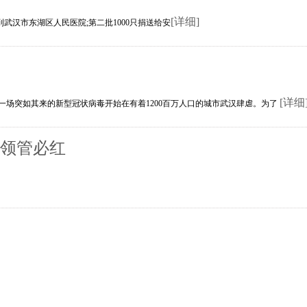
[详细]
汉市东湖区人民医院;第二批1000只捐送给安
[详细
一场突如其来的新型冠状病毒开始在有着1200百万人口的城市武汉肆虐。为了
侨领管必红