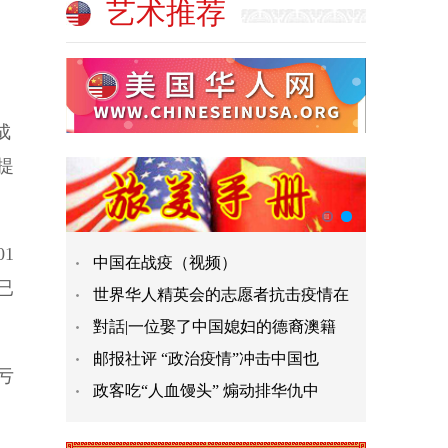
艺术推荐
成
提
1
中国在战疫（视频）
已
世界华人精英会的志愿者抗击疫情在
對話|一位娶了中国媳妇的德裔澳籍
邮报社评 “政治疫情”冲击中国也
亏
政客吃“人血馒头” 煽动排华仇中