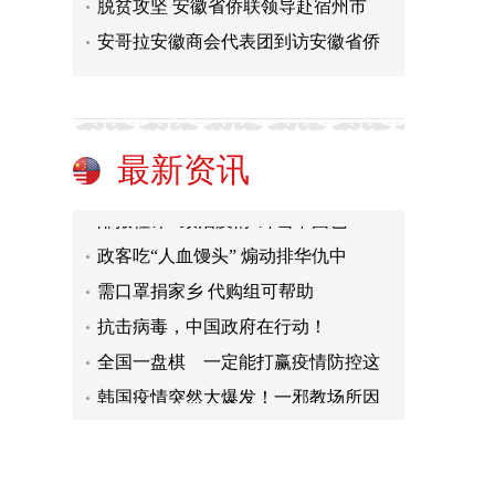
脱贫攻坚 安徽省侨联领导赴宿州市
安哥拉安徽商会代表团到访安徽省侨
中国在战疫（视频）
世界华人精英会的志愿者抗击疫情在
最新资讯
對話|一位娶了中国媳妇的德裔澳籍
邮报社评 “政治疫情”冲击中国也
政客吃“人血馒头” 煽动排华仇中
需口罩捐家乡 代购组可帮助
抗击病毒，中国政府在行动！
全国一盘棋 一定能打赢疫情防控这
韩国疫情突然大爆发！一邪教场所因
与子同袍，共“战”疫情
中国在战疫（视频）
世界华人精英会的志愿者抗击疫情在