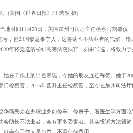
影。(美国《世界日报》/王若然 摄)
，当地时间11月20日，美国加州司法厅主任检察官刘馨仪
偶尔会吃亏，但却习惯息事宁人，这将助长不法业者的气焰，造
020年将竞选洛杉矶高等法院法官，如果当选，将致力于
。她在工作上的出色表现，令她的朋友连连称赞。她于200
门检察官，2015年晋升主任检察官，至今在加州司法厅
议华裔民众在办理业务如修车、修房子、看医生等方面吃
这会助长不法业者，会有更多受害者。其实投诉方法很简
，就会有工作人员负责，不需任何费用。