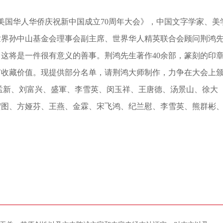
《美国华人华侨庆祝新中国成立70周年大会》，中国文字学家、美
世界孙中山基金会理事会副主席、世界华人精英联合会顾问荆鸿
。这将是一件很有意义的善事。荆鸿先生著作40余部，篆刻的印
有收藏价值。现提供部分名单，请荆鸿大师制作，力争在大会上
孟新、刘富兴、盛軍、李雪英、闵玉祥、王唐德、汤景山、徐大
宏图、方娅芬、王燕、金霖、宋飞鸿、纪兰慰、李雪英、熊群彬