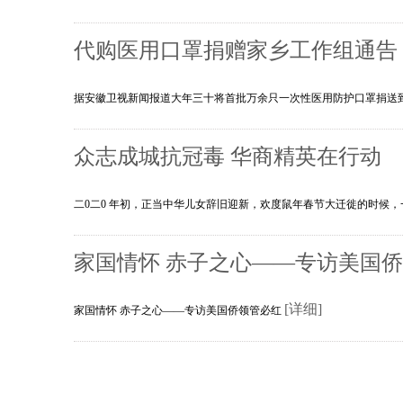
代购医用口罩捐赠家乡工作组通告
据安徽卫视新闻报道大年三十将首批万余只一次性医用防护口罩捐送到武
众志成城抗冠毒 华商精英在行动
二0二0 年初，正当中华儿女辞旧迎新，欢度鼠年春节大迁徙的时候，
家国情怀 赤子之心——专访美国
[详细]
家国情怀 赤子之心——专访美国侨领管必红