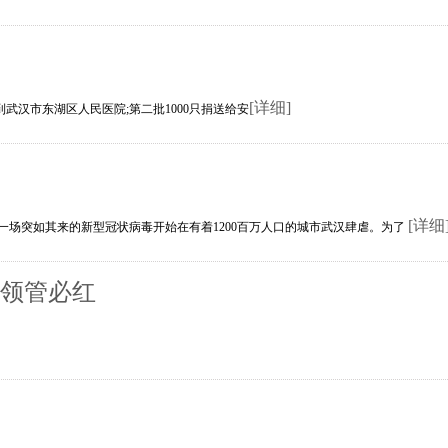
[详细]
汉市东湖区人民医院;第二批1000只捐送给安
[详细
一场突如其来的新型冠状病毒开始在有着1200百万人口的城市武汉肆虐。为了
侨领管必红