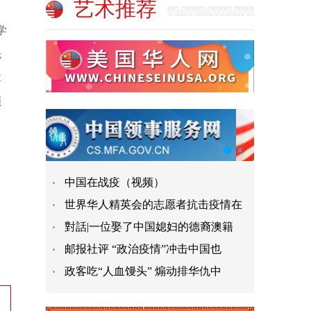
艺术推荐
学
先
章
颁
、
中国在战疫（视频）
世界华人精英会的志愿者抗击疫情在
對話|一位娶了中国媳妇的德裔澳籍
邮报社评 “政治疫情”冲击中国也
政客吃“人血馒头” 煽动排华仇中