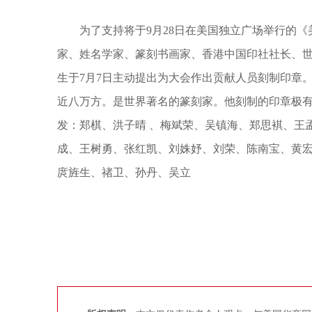
为了支持将于9月28日在美国独立广场举行的
家、姓名学家、篆刻书画家、香港中国印社社长、
生于7月7日主动提出为大会作出贡献人员刻制印章
近八万方。是世界著名的篆刻家。他刻制的印章极
发：郑棋、洪子晴 、梅斌荣、吴镇海、郑思褀、王
成、王树勇、张红凯、刘姝妤、刘荣、陈南宝、黄
庹旌生、禇卫、孙丹、吴立