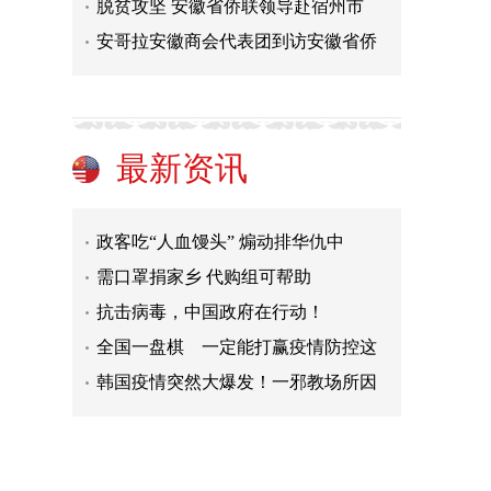
脱贫攻坚 安徽省侨联领导赴宿州市
安哥拉安徽商会代表团到访安徽省侨
中国在战疫（视频）
世界华人精英会的志愿者抗击疫情在
對話|一位娶了中国媳妇的德裔澳籍
最新资讯
邮报社评 “政治疫情”冲击中国也
政客吃“人血馒头” 煽动排华仇中
需口罩捐家乡 代购组可帮助
抗击病毒，中国政府在行动！
全国一盘棋 一定能打赢疫情防控这
韩国疫情突然大爆发！一邪教场所因
与子同袍，共“战”疫情
中国在战疫（视频）
世界华人精英会的志愿者抗击疫情在