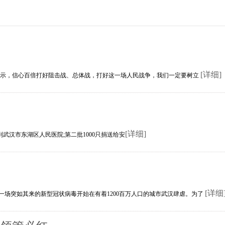
[详细]
，信心百倍打好阻击战、总体战，打好这一场人民战争，我们一定要树立
[详细]
汉市东湖区人民医院;第二批1000只捐送给安
[详细
一场突如其来的新型冠状病毒开始在有着1200百万人口的城市武汉肆虐。为了