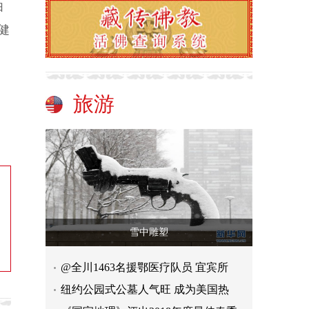
由
健
旅游
雪中雕塑
@全川1463名援鄂医疗队员 宜宾所
纽约公园式公墓人气旺 成为美国热