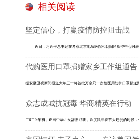
相关阅读
坚定信心，打赢疫情防控阻击战
近日，习近平总书记在考察北京地坛医院和朝阳区疾控中心时表示
代购医用口罩捐赠家乡工作组通告
据安徽卫视新闻报道大年三十将首批万余只一次性医用防护口罩捐送到武
众志成城抗冠毒 华商精英在行动
二0二0 年初，正当中华儿女辞旧迎新，欢度鼠年春节大迁徙的时候，