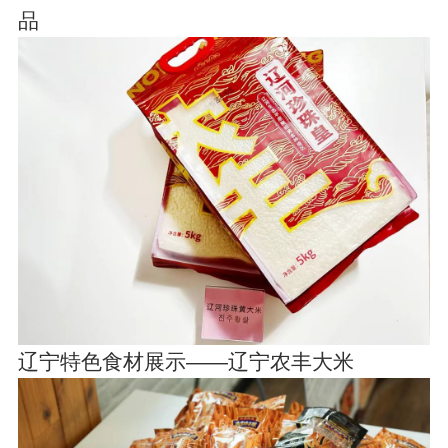
品
辽宁特色食材展示——辽宁农丰大米