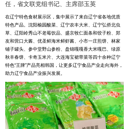
任，省文联党组书记、主席邵玉英
在辽宁特色食材展示区，集中展示了来自辽宁省各地优质
特色产品。沈阳榆园酸菜、辽宁农丰大米、辽宁弘侨北虫
草、辽阳岭秀山不老莓饮品、盛京牧仁面条和饺子粉、郑
友和营口大酱、优圣鲜海米鲜虾酱、小市一庄煎饼、林家
铺子罐头、参中堂野山参粉、盘锦嘎嘎香大米嘎巴、绿原
秋丰春饼、卡奇玉米片、大连海宝裙带菜等四十余种辽宁
特色“王牌”产品亮相韩国，让更多辽宁食品产业走向海外，
助力辽宁食品产业振兴发展。