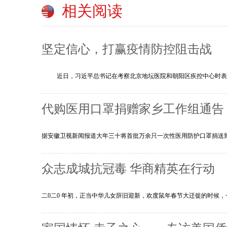
相关阅读
坚定信心，打赢疫情防控阻击战
近日，习近平总书记在考察北京地坛医院和朝阳区疾控中心时表示
代购医用口罩捐赠家乡工作组通告
据安徽卫视新闻报道大年三十将首批万余只一次性医用防护口罩捐送到武
众志成城抗冠毒 华商精英在行动
二0二0 年初，正当中华儿女辞旧迎新，欢度鼠年春节大迁徙的时候，