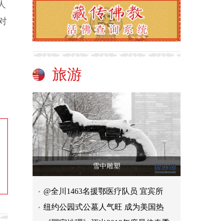
人
对
旅游
雪中雕塑
@全川1463名援鄂医疗队员 宜宾所
纽约公园式公墓人气旺 成为美国热