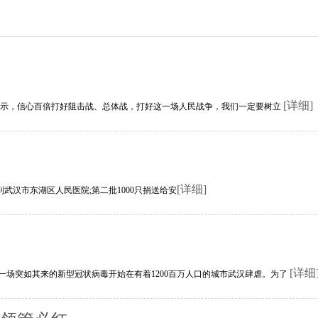
[详细]
，信心百倍打好阻击战、总体战，打好这一场人民战争，我们一定要树立
[详细]
汉市东湖区人民医院;第二批1000只捐送给安
[详细
一场突如其来的新型冠状病毒开始在有着1200百万人口的城市武汉肆虐。为了