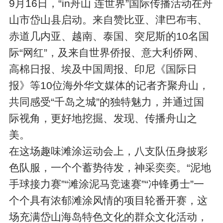
9月16日，“in舟山 连世界”国际传播活动在舟
山市岱山县启动。来自赞比亚、津巴布韦、
赤道几内亚、越南、泰国、突尼斯的10名国
际“网红”，及来自世界侨报、意大利侨网、
高棉日报、埃及中国周报、印尼《国际日
报》等10位海外华文媒体的记者齐聚舟山，
共同感受“千岛之城”的独特魅力，并通过国
际视角，更好地挖掘、发现、传播舟山之
美。
在这场趣味滩涂运动会上，八支队伍身披彩
色队服，一个个蓄势待发，神采奕奕。“泥地
手球接力赛”“滩涂泥马竞速赛”“冲锋勇士”一
个个具有浓郁滩涂风情的项目轮番开赛，这
场充满岱山海岛特色文化的群众文化活动，