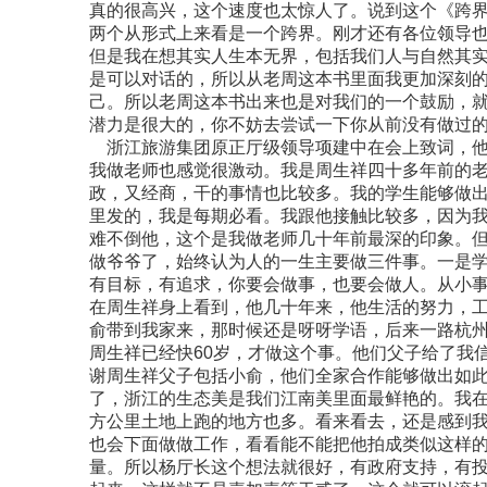
真的很高兴，这个速度也太惊人了。说到这个《跨
两个从形式上来看是一个跨界。刚才还有各位领导
但是我在想其实人生本无界，包括我们人与自然其
是可以对话的，所以从老周这本书里面我更加深刻
己。所以老周这本书出来也是对我们的一个鼓励，
潜力是很大的，你不妨去尝试一下你从前没有做过
浙江旅游集团原正厅级领导项建中在会上致词，他
我做老师也感觉很激动。我是周生祥四十多年前的
政，又经商，干的事情也比较多。我的学生能够做
里发的，我是每期必看。我跟他接触比较多，因为
难不倒他，这个是我做老师几十年前最深的印象。
做爷爷了，始终认为人的一生主要做三件事。一是
有目标，有追求，你要会做事，也要会做人。从小
在周生祥身上看到，他几十年来，他生活的努力，
俞带到我家来，那时候还是呀呀学语，后来一路杭
周生祥已经快60岁，才做这个事。他们父子给了我
谢周生祥父子包括小俞，他们全家合作能够做出如
了，浙江的生态美是我们江南美里面最鲜艳的。我在
方公里土地上跑的地方也多。看来看去，还是感到我
也会下面做做工作，看看能不能把他拍成类似这样
量。所以杨厅长这个想法就很好，有政府支持，有