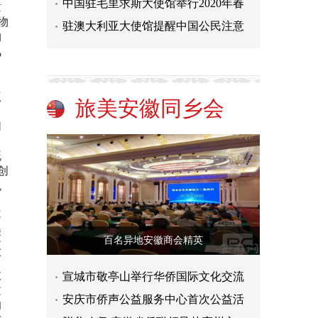
中国驻毛里求斯大使馆举行2020年春
童
物
驻澳大利亚大使馆提醒中国公民注意
物
风
中
点
旅美安徽同乡会
们
，
既
创
色
不
美
百名异地安徽商会精英
江
历
故
宣城市敬亭山举行华侨国际文化交流
文
安庆市侨声公益服务中心首次公益活
的