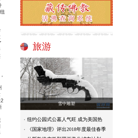
并
国纽
学
业
了
旅游
资
层
，
中
州
量
2
雪中雕塑
新
纽约公园式公墓人气旺 成为美国热
积
创
《国家地理》评出2018年度最佳春季
影