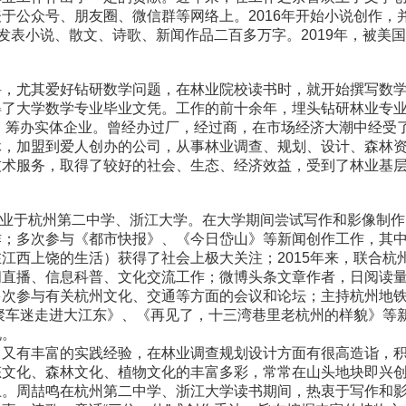
于公众号、朋友圈、微信群等网络上。2016年开始小说创作，
发表小说、散文、诗歌、新闻作品二百多万字。2019年，被美
，尤其爱好钻研数学问题，在林业院校读书时，就开始撰写数
得了大学数学专业毕业文凭。工作的前十余年，埋头钻研林业专
业，筹办实体企业。曾经办过厂，经过商，在市场经济大潮中经受
休，加盟到爱人创办的公司，从事林业调查、规划、设计、森林
技术服务，取得了较好的社会、生态、经济效益，受到了林业基
毕业于杭州第二中学、浙江大学。在大学期间尝试写作和影像制作
作；多次参与《都市快报》、《今日岱山》等新闻创作工作，其
江西上饶的生活）获得了社会上极大关注；2015年来，联合杭
闻直播、信息科普、文化交流工作；微博头条文章作者，日阅读
次参与有关杭州文化、交通等方面的会议和论坛；主持杭州地铁
版聚车迷走进大江东》、《再见了，十三湾巷里老杭州的样貌》等
说。
又有丰富的实践经验，在林业调查规划设计方面有很高造诣，
态文化、森林文化、植物文化的丰富多彩，常常在山头地块即兴
上。周喆鸣在杭州第二中学、浙江大学读书期间，热衷于写作和