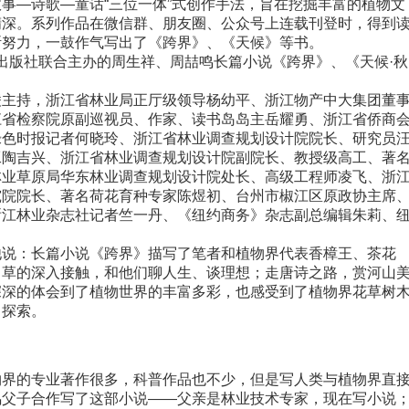
事—诗歌—童话“三位一体”式创作手法，旨在挖掘丰富的植物文
精深。系列作品在微信群、朋友圈、公众号上连载刊登时，得到
断努力，一鼓作气写出了《跨界》、《天候》等书。
校出版社联合主办的周生祥、周喆鸣长篇小说《跨界》、《天候·秋
。
主持，浙江省林业局正厅级领导杨幼平、浙江物产中大集团董
江省检察院原副巡视员、作家、读书岛岛主岳耀勇、浙江省侨商
绿色时报记者何晓玲、浙江省林业调查规划设计院院长、研究员
工陶吉兴、浙江省林业调查规划设计院副院长、教授级高工、著
林业草原局华东林业调查规划设计院处长、高级工程师凌飞、浙
究院院长、著名荷花育种专家陈煜初、台州市椒江区原政协主席
浙江林业杂志社记者竺一丹、《纽约商务》杂志副总编辑朱莉、
说：长篇小说《跨界》描写了笔者和植物界代表香樟王、茶花
、草的深入接触，和他们聊人生、谈理想；走唐诗之路，赏河山
深深的体会到了植物世界的丰富多彩，也感受到了植物界花草树
了探索。
界的专业著作很多，科普作品也不少，但是写人类与植物界直
鸣父子合作写了这部小说——父亲是林业技术专家，现在写小说