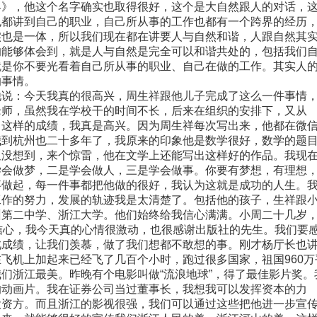
界》，他这个名字确实也取得很好，这个是大自然跟人的对话，
也都讲到自己的职业，自己所从事的工作也都有一个跨界的经历
实也是一体，所以我们现在都在讲要人与自然和谐，人跟自然其
的能够体会到，就是人与自然是完全可以和谐共处的，包括我们
就是你不要光看着自己所从事的职业、自己在做的工作。其实人
的事情。
说：今天我真的很高兴，周生祥跟他儿子完成了这么一件事情
老师，虽然我在学校干的时间不长，后来在组织的安排下，又从
出这样的成绩，我真是高兴。因为周生祥每次写出来，他都在微
我到杭州也二十多年了，我原来的印象他是数学很好，数学的题
但没想到，来个惊雷，他在文学上还能写出这样好的作品。我现
学会做梦，二是学会做人，三是学会做事。你要有梦想，有理想
事做起，每一件事都把他做的很好，我认为这就是成功的人生。
工作的努力，发展的轨迹我是太清楚了。包括他的孩子，生祥跟
州第二中学、浙江大学。他们始终给我信心满满。小周二十几岁
信心，我今天真的心情很激动，也很感谢出版社的先生。我们要
此成绩，让我们羡慕，做了我们想都不敢想的事。刚才杨厅长也
飞机上加起来已经飞了几百个小时，跑过很多国家，祖国960万
们浙江最美。昨晚有个电影叫做“流浪地球”，得了最佳影片奖。
的动画片。我在证券公司当过董事长，我想我可以发挥资本的力
投资方。而且浙江的影视很强，我们可以通过这些把他进一步宣