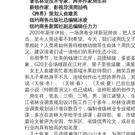
著名林业技术专家、跨界作家周生祥
新锐作家、影视导演周喆鸣
《跨界》策划人俞建英
纽约商务出版社总编辑冰凌
纽约商务新闻社副总编辑任力力
2020年新年伊始，一场席卷全球新冠肺炎，把人
击。至今人类还看不到希望。今天，我们读周氏父
界相处？人类将如何善待植物动物等生命体？周氏
义。建议读者们读一读他们的系列生态小说。
谷雨季节，壮美的钱塘江北岸，花团锦簇，多姿多
象，G20主会场雄踞在江对岸。屋子里很温馨，满
女主人俞建英忙着泡茶端水果款待我们，她笑言她
和儿子果然身手不凡，连续创作出七部跨界作品，其
说《天候·冬》、《天候·春》、《天候·夏》已在出
篇小说《特朗普演义》也已成稿。这样旺盛的创作
周生祥，笔名：三明、三鸣。男，浙江诸暨人，生于
江省林业调查规划设计院工作三十多年，对林业调
业调查规划设计项目数百个；编制省级林业专业规
课；多次在农林大学给学生讲课；获得部、省、市级
篇论文被评为全国、华东区、省级优秀论文，或在
行业内具有较高的知名度。
几十年来，足迹踏遍浙江的山山水水，为浙江的林