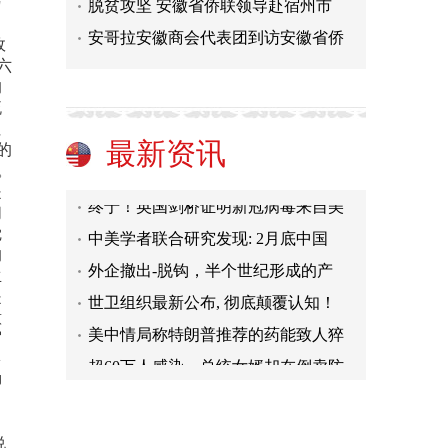
与
脱贫攻坚 安徽省侨联领导赴宿州市
安哥拉安徽商会代表团到访安徽省侨
故
周生祥 周喆鸣系列生态小说《推开
六
的
许玉华：高温颜色釉绘画 促陶瓷艺
流
举办12场科普教育讲座 逾35万人次
社
最新资讯
的
正确看待中国与世界关系
。
终于！英国剑桥证明新冠病毒来自美
是
们
中美学者联合研究发现: 2月底中国
觉
外企撤出-脱钩，半个世纪形成的产
的
生
世卫组织最新公布, 彻底颠覆认知！
是
美中情局称特朗普推荐的药能致人猝
意
写
超60万人感染，总统女婿却在倒卖防
多
周生祥 周喆鸣系列生态小说《推开
柳
，
许玉华：高温颜色釉绘画 促陶瓷艺
举办12场科普教育讲座 逾35万人次
说