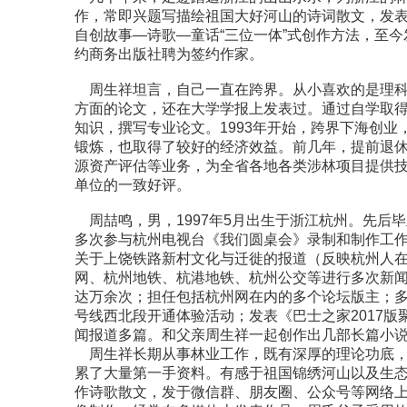
作，常即兴题写描绘祖国大好河山的诗词散文，发表
自创故事—诗歌—童话“三位一体”式创作方法，至今
约商务出版社聘为签约作家。
周生祥坦言，自己一直在跨界。从小喜欢的是理科
方面的论文，还在大学学报上发表过。通过自学取
知识，撰写专业论文。1993年开始，跨界下海创
锻炼，也取得了较好的经济效益。前几年，提前退
源资产评估等业务，为全省各地各类涉林项目提供
单位的一致好评。
周喆鸣，男，1997年5月出生于浙江杭州。先后
多次参与杭州电视台《我们圆桌会》录制和制作工
关于上饶铁路新村文化与迁徙的报道（反映杭州人在
网、杭州地铁、杭港地铁、杭州公交等进行多次新
达万余次；担任包括杭州网在内的多个论坛版主；多
号线西北段开通体验活动；发表《巴士之家2017
闻报道多篇。和父亲周生祥一起创作出几部长篇小
周生祥长期从事林业工作，既有深厚的理论功底，
累了大量第一手资料。有感于祖国锦绣河山以及生
作诗歌散文，发于微信群、朋友圈、公众号等网络