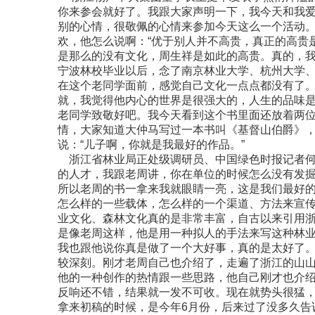
你来参会就好了。我跟大家声明一下，我今天和我
别的心情，很敬佩的心情来参加今天这么一个活动
欢，他怎么说啊：“优于别人并不高贵，真正的高贵
是那么的没有文化，周生祥是如此的高贵。真的，
宁波林校毕业以后，念了南京林业大学、杭州大学、
在这个老同学面前，感觉自己文化一点点都没有了
就，我觉得他内心的世界是很强大的，人生的品味
老同学致敬好吧。我今天看到这个书里面还放着两
情，大家知道大仲马写过一本书叫《基督山伯爵》
说：“儿子啊，你就是我最好的作品。”
浙江省林业局正处级调研员、中国绿色时报记者何
的人才，我跟老周讲，你在单位的时候怎么没有发掘
所以老周的书一拿来我就眼睛一亮，这是我们最好
怎么样的一些载体，怎么样的一个渠道、方法来宣
业文化、森林文化真的是非常丰富，自古以来引用
是像老周这样，他是用一种拟人的手法来写这种林
我也跟他说你真是做了一个大好事，真的是太好了
较深刻。刚才老周自己也介绍了，走遍了浙江的山
他的一种创作的热情跟一些思路，他自己刚才也介
反响还不错，结果就一发不可收。现在就势头很猛
拿来初稿的时候，是今年6月份，后来过了没多久告