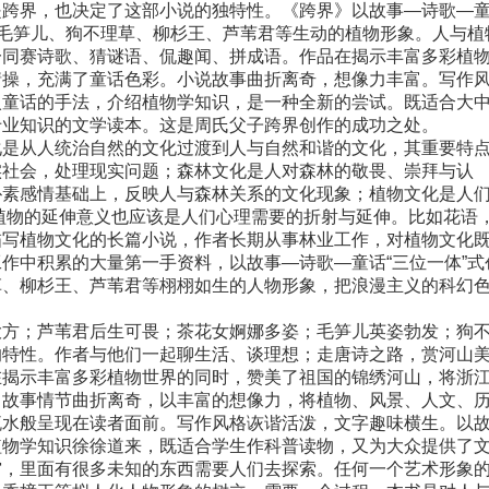
是跨界，也决定了这部小说的独特性。《跨界》以故事—诗歌—
、毛笋儿、狗不理草、柳杉王、芦苇君等生动的植物形象。人与植
一同赛诗歌、猜谜语、侃趣闻、拼成语。作品在揭示丰富多彩植
情操，充满了童话色彩。小说故事曲折离奇，想像力丰富。写作
入童话的手法，介绍植物学知识，是一种全新的尝试。既适合大
专业知识的文学读本。这是周氏父子跨界创作的成功之处。
是从人统治自然的文化过渡到人与自然和谐的文化，其重要特
实社会，处理现实问题；森林文化是人对森林的敬畏、崇拜与认
朴素感情基础上，反映人与森林关系的文化现象；植物文化是人
植物的延伸意义也应该是人们心理需要的折射与延伸。比如花语
描写植物文化的长篇小说，作者长期从事林业工作，对植物文化
作中积累的大量第一手资料，以故事—诗歌—童话“三位一体”式
草、柳杉王、芦苇君等栩栩如生的人物形象，把浪漫主义的科幻
方；芦苇君后生可畏；茶花女婀娜多姿；毛笋儿英姿勃发；狗
的特性。作者与他们一起聊生活、谈理想；走唐诗之路，赏河山
在揭示丰富多彩植物世界的同时，赞美了祖国的锦绣河山，将浙
，故事情节曲折离奇，以丰富的想像力，将植物、风景、人文、
流水般呈现在读者面前。写作风格诙谐活泼，文字趣味横生。以
植物学知识徐徐道来，既适合学生作科普读物，又为大众提供了
穷，里面有很多未知的东西需要人们去探索。任何一个艺术形象