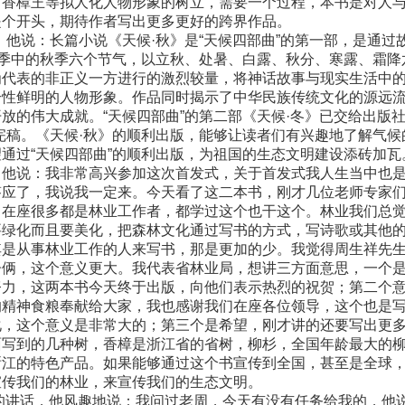
。香樟王等拟人化人物形象的树立，需要一个过程，本书是对人
是个开头，期待作者写出更多更好的跨界作品。
他说：长篇小说《天候·秋》是“天候四部曲”的第一部，是通过
四季中的秋季六个节气，以立秋、处暑、白露、秋分、寒露、霜降
为代表的非正义一方进行的激烈较量，将神话故事与现实生活中
个性鲜明的人物形象。作品同时揭示了中华民族传统文化的源远
放的伟大成就。“天候四部曲”的第二部《天候·冬》已交给出版
完稿。《天候·秋》的顺利出版，能够让读者们有兴趣地了解气候
通过“天候四部曲”的顺利出版，为祖国的生态文明建设添砖加瓦
他说：我非常高兴参加这次首发式，关于首发式我人生当中也
答应了，我说我一定来。今天看了这二本书，刚才几位老师专家
，在座很多都是林业工作者，都学过这个也干这个。林业我们总
要绿化而且要美化，把森林文化通过写书的方式，写诗歌或其他
其是从事林业工作的人来写书，那是更加的少。我觉得周生祥先
子俩，这个意义更大。我代表省林业局，想讲三方面意思，一个
努力，这两本书今天终于出版，向他们表示热烈的祝贺；第二个
的精神食粮奉献给大家，我也感谢我们在座各位领导，这个也是
化，这个意义是非常大的；第三个是希望，刚才讲的还要写出更
面写到的几种树，香樟是浙江省的省树，柳杉，全国年龄最大的
浙江的特色产品。如果能够通过这个书宣传到全国，甚至是全球
宣传我们的林业，来宣传我们的生态文明。
讲话，他风趣地说：我问过老周，今天有没有任务给我的，他