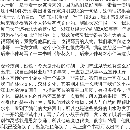
爱人一起，是带着一份友情来的，因为我们是好同学，带着一份
。这个时候我想起美国著名作家海明威说的一句话，这句话我很
是优于过去的自己。”我们这位师兄，写了书以后，我才感觉我自
我原来我觉得我这个人还蛮有点文化的。我跟大家汇报一下，我
厦门大学还有北大的博学班、浙江财经大学的MBA班等等，但
。因为在当今如此浮躁的社会，我这位师兄我觉得有这么大的成
是很高尚的，我觉得他真的是一位很高贵的人物。我们掌声向这
位帅哥，一位美女哦，这个小伙子也很优秀啊。我忽然想起一件
，后来小仲马写了一本书叫《茶花女》。后来大仲马对小仲马这
晓玲致词，她说：今天是开心的时刻，我们林业系统还有这么
出来。我自己到林业厅20多年来，一直就是从事林业宣传工作
的林业宣传的一个题材和一个渠道，非常好。我们自己一直在找
传我们的林业文化，森林文化。其实刚才杨厅长就讲了我们这个
浙江山水的诗文画作，包括最著名的富春山居图，有很多很多，
业文化、森林文化的作品还真是第一次看到，所以真的眼睛一亮
。本身他也是林业出生，所以他对这个植物，对人与自然的理解
山水水，看到了我们的大好河山，所以也是这些美好的山水激发
绍了一开始是小试牛刀，写了几个小段子在网上发，发了以后一
，创作灵感就是思如泉涌，所以他速度也很快。很惊讶的是，他
诉我已经落实了，出版社也落实了，马上这个书就可以出来了，