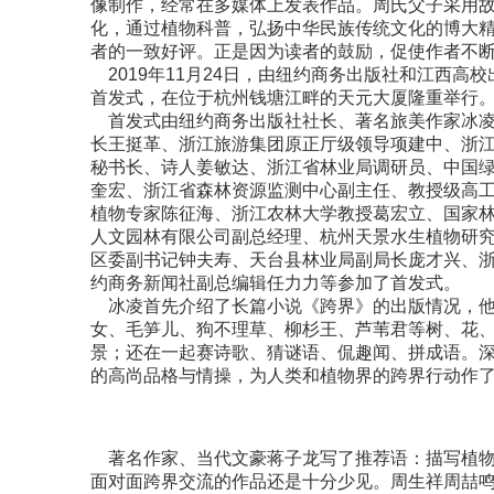
像制作，经常在多媒体上发表作品。周氏父子采用故
化，通过植物科普，弘扬中华民族传统文化的博大
者的一致好评。正是因为读者的鼓励，促使作者不
2019年11月24日，由纽约商务出版社和江西高
首发式，在位于杭州钱塘江畔的天元大厦隆重举行
首发式由纽约商务出版社社长、著名旅美作家冰凌
长王挺革、浙江旅游集团原正厅级领导项建中、浙
秘书长、诗人姜敏达、浙江省林业局调研员、中国
奎宏、浙江省森林资源监测中心副主任、教授级高
植物专家陈征海、浙江农林大学教授葛宏立、国家
人文园林有限公司副总经理、杭州天景水生植物研
区委副书记钟夫寿、天台县林业局副局长庞才兴、
约商务新闻社副总编辑任力力等参加了首发式。
冰凌首先介绍了长篇小说《跨界》的出版情况，他
女、毛笋儿、狗不理草、柳杉王、芦苇君等树、花
景；还在一起赛诗歌、猜谜语、侃趣闻、拼成语。
的高尚品格与情操，为人类和植物界的跨界行动作
著名作家、当代文豪蒋子龙写了推荐语：描写植物
面对面跨界交流的作品还是十分少见。周生祥周喆