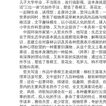
儿子大学毕业，不当医生，改行搞影视。这本身就
话“三位一体”式创作手法，塑造了香樟王、茶花女
一起聊生命，谈理想；走唐诗之路，赏河山美景；
世界的同时，赞美了植物界花草树木的高尚品格与
格活泼，文字趣味横生，以小说拟人化的形式，揉
小学生作科普读物，又为大众提供了一本具有一定
中国环保作家第一人哲夫作序，他写道：生态文化
在于用生态学的基本观点去观察现实事物，解释现
识，是建立在对森林认识及其各种恩惠表示感谢的
各种心理欲望的一种重要归属物，从这个意义上看,
果语，是他本身属性的一种延伸。《跨界》是一部
有深厚的理论功底，又有丰富的实践经验，通过在工
作手法，塑造了香樟王、茶花女、毛笋儿、狗不理
彩推向高潮。
哲夫写道：作品中香樟王老成持重：柳杉王落落大
理草活泼可爱。文中提到了几百种植物，都有鲜明
景；还在一起赛诗歌、猜谜语、侃趣闻、拼成语。
景内的主要风景名胜作了介绍。全文充满童话色彩
史、风俗、诗歌知识揉合在一起，各种趣事如行云
事的形式，拟人化的手法，参杂了童话的特点，将
学读本，雅俗共赏，老少皆宜。植物世界，奇妙无