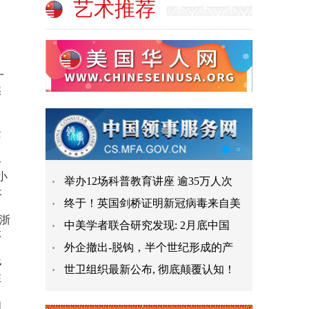
艺术推荐
一
然
景
公
小
举办12场科普教育讲座 逾35万人次
长
终于！英国剑桥证明新冠病毒来自美
浙
中美学者联合研究发现: 2月底中国
林
外企撤出-脱钩，半个世纪形成的产
多
世卫组织最新公布, 彻底颠覆认知！
在
创