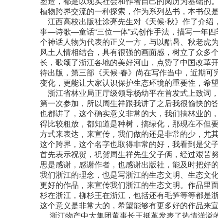
塑造，都是以现实社会和作者自己的阅历为基础的
植物跨界交流的一种探索，作为系列丛书，本书仅
江西高校出版社涂亮先生对《天候·秋》作了介绍，
事—诗歌—童话“三位一体”式创作手法，描写一年
个神话人物为代表的正义一方，与以酷暑、秋老虎
风土人情相结合，具有很强的画面感，树立了众多
长，歌颂了浙江各地的美好河山，点赞了中国改革开
待出版，第三部《天候·春》尚在写作当中，近期可
变化，更能让大家认识保护生态环境的重要性，希望
浙江省林业局正厅级领导杨幼平在首发式上致词，
第一次参加，所以周生祥跟我讲了之后我很愉快的
也都讲了，这个确实意义非常的大，我们搞林业的
得比较粗放，都知道是种树，搞绿化，那现在不但
方式来表达，来宣传，我们做的还是非常的少，尤
这个跨界，这个名字也取得非常的好，我看到是父
首先表示祝贺，祝贺周生祥先生父子俩，经过艰苦
思是感谢，感谢作者，也感谢出版社，能及时把好
我们浙江的理念，也是写浙江的生态文明、生态文
更好的作品，来宣传我们浙江的生态文明。作品里
杉在浙江，柳杉王在浙江，包括还有毛笋等等都是
这个意义是非常大的，希望能够有更多好的作品来
浙江物产中大集团董事长王挺革发表了热情洋溢的