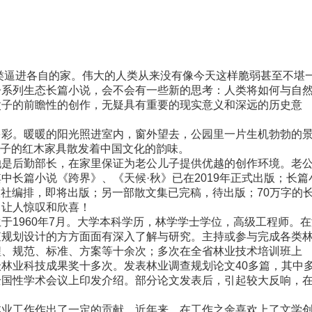
类逼进各自的家。伟大的人类从来没有像今天这样脆弱甚至不堪
子系列生态长篇小说，会不会有一些新的思考：人类将如何与自
父子的前瞻性的创作，无疑具有重要的现实意义和深远的历史意
彩。暖暖的阳光照进室内，窗外望去，公园里一片生机勃勃的
屋子的红木家具散发着中国文化的韵味。
是后勤部长，在家里保证为老公儿子提供优越的创作环境。老
中长篇小说《跨界》、《天候·秋》已在2019年正式出版；长篇
版社编排，即将出版；另一部散文集已完稿，待出版；70万字的
力让人惊叹和欣喜！
1960年7月。大学本科学历，林学学士学位，高级工程师。在
查规划设计的方方面面有深入了解与研究。主持或参与完成各类
程、规范、标准、方案等十余次；多次在全省林业技术培训班上
林业科技成果奖十多次。发表林业调查规划论文40多篇，其中
全国性学术会议上印发介绍。部分论文发表后，引起较大反响，
业工作作出了一定的贡献。近年来，在工作之余喜欢上了文学