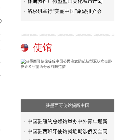
休斯敦推广微型壁画美化城市计划
读
洛杉矶举行“美丽中国”旅游推介会
》
事
会
使馆
汪
名
江
、
纽
美
木
驻墨西哥使馆提醒中国
中国驻纽约总领馆举办中外青年迎新
接
中国驻西班牙使馆就近期涉侨安全问
；