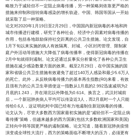
略致力于减轻但不一定阻止病毒传播，另一种策略则依靠更严格的
措施来抑制和扭转病毒感染的增长轨迹。中国、韩国等国从一开始
就采取了后一种策略。
论文对2020年1月19日至2月29日，中国国内新冠病毒的本地和跨
城市传播进行建模，研究了各种社会、经济中介因素对病毒传播的
作用，包括各地鼓励保持社交距离的公共卫生措施。论文发现，自
1月下旬以来实施的病人有效隔离、封城、小区封闭管理、限制家
庭户外活动等措施大大降低了病毒传播率，使得新冠病毒的传播在
2月中旬就得到遏制。论文还通过反事实分析量化了各种公共卫生
措施在减少感染数量方面的效果。截至2月29日，在中国实施的国
家和省级公共卫生措施有效避免了超过140万人感染和最少5.6万人
的死亡。此外，从反映病毒传播力的基本再生指数(R0)来看，有效
且强有力的公共卫生举措使这一指数从1月底的2.992迅速减弱为2
月底的1.243， 并在湖北以外降低为0.614。换言之，武汉封城前
后，一个新冠肺炎病人平均可以传染近3人，而2月底时一个人只能
传给0.6人，这证明此时中国已经有力地遏制住新冠病毒的传播。
论文认为，尽管大多数西方国家最初实施的是“减轻但不一定阻止病
毒传播”策略，但越来越多的西方国家(包括大多数欧洲国家和美国)
正转向中韩等国更严格的遏制策略。论文写道，随着新冠肺炎疫情
演变成全球性大流行，西方的策略面临不断增大的压力，必须更有